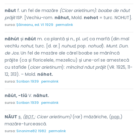
năut
f. un fel de mazăre
(Cicer arietinum):
boabe de năut
prăjit
ISP. [Vechiu-rom.
năhut,
Mold.
nohot
= turc. NOHUT].
sursa:
Șăineanu, ed. VI 1929
permalink
năhút
și
năút
m. ca plantă și n., pl.
urĭ,
ca marfă (din maĭ
vechĭu
nohut,
turc. [d. ar.]
nuhud,
pop.
nohud
).
Munt. Dun.
de Jos.
Un fel de mazăre ale căreĭ boabe se mănîncă
prăjite (ca și floricelele, mezelicu) și une-orĭ se amestecă
cu stafide (
cicer arietinum
):
mîncînd năut prăjit
(VR. 1925, 11-
12, 313). – Mold.
nóhot.
sursa:
Scriban 1939
permalink
năút, -tíŭ
V.
năhut.
sursa:
Scriban 1939
permalink
NĂ
U
T
s.
(
BOT.
; Cicer arietinum)
(rar) măzăr
i
che, (
pop.
)
mazăre-turce
a
scă.
sursa:
Sinonime82 1982
permalink