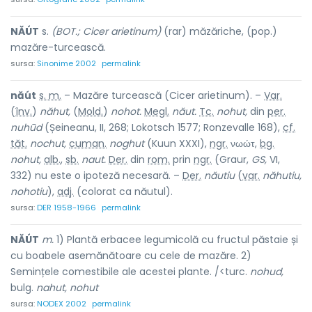
NĂÚT
s.
(BOT.; Cicer arietinum)
(rar) măzăriche, (pop.)
mazăre-turcească.
sursa:
Sinonime 2002
permalink
năút
s. m.
– Mazăre turcească (Cicer arietinum). –
Var.
(
înv.
)
năhut,
(
Mold.
)
nohot.
Megl.
năut.
Tc.
nohut,
din
per.
nuhūd
(Șeineanu, II, 268; Lokotsch 1577; Ronzevalle 168),
cf.
tăt.
nochut,
cuman.
noghut
(Kuun XXXI),
ngr.
νωώτ,
bg.
nohut,
alb.
,
sb.
naut.
Der.
din
rom.
prin
ngr.
(Graur,
GS,
VI,
332) nu este o ipoteză necesară. –
Der.
năutiu
(
var.
năhutiu,
nohotiu
),
adj.
(colorat ca năutul).
sursa:
DER 1958-1966
permalink
NĂÚT
m.
1) Plantă erbacee legumicolă cu fructul păstaie și
cu boabele asemănătoare cu cele de mazăre. 2)
Semințele comestibile ale acestei plante. /<turc.
nohud,
bulg.
nahut, nohut
sursa:
NODEX 2002
permalink