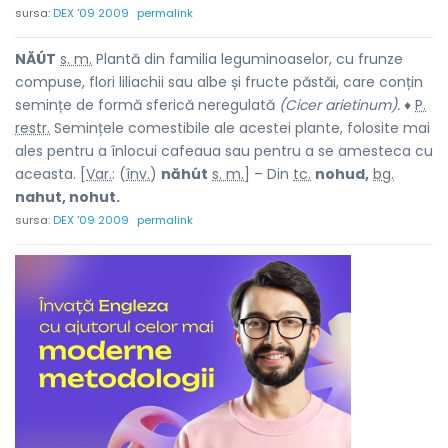
sursa:
DEX '09 2009
permalink
NĂÚT
s. m.
Plantă din familia leguminoaselor, cu frunze
compuse, flori liliachii sau albe și fructe păstăi, care conțin
semințe de formă sferică neregulată
(Cicer arietinum).
♦
P.
restr.
Semințele comestibile ale acestei plante, folosite mai
ales pentru a înlocui cafeaua sau pentru a se amesteca cu
aceasta. [
Var.
: (
înv.
)
năhút
s. m.
] – Din
tc.
nohud,
bg.
nahut, nohut.
sursa:
DEX '09 2009
permalink