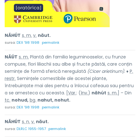
NĂHÚT
s. m.
v.
năut.
sursa:
DEX '98 1998
permalink
NĂÚT
s. m.
Plantă din familia leguminoaselor, cu frunze
compuse, flori liliachii sau albe și fructe păstăi, care conțin
semințe de formă sferică neregulată
(Cicer arietinum).
♦
P.
restr.
Semințele comestibile ale acestei plante,
întrebuințate mai ales pentru a înlocui cafeaua sau pentru
a se amesteca cu aceasta. [
Var.
: (
înv.
)
năhút
s. m.
] – Din
tc.
nohud,
bg.
nahut, nohut.
sursa:
DEX '98 1998
permalink
NĂHÚT
s. n.
v.
năut.
sursa:
DLRLC 1955-1957
permalink