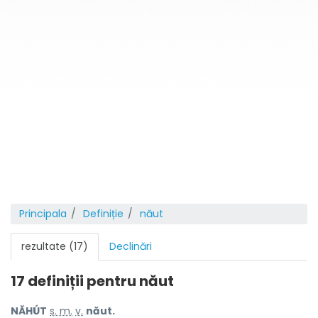
Principala
Definiție
năut
rezultate (17)
Declinări
17 definiții pentru
năut
NĂHÚT
s. m.
v.
năut.