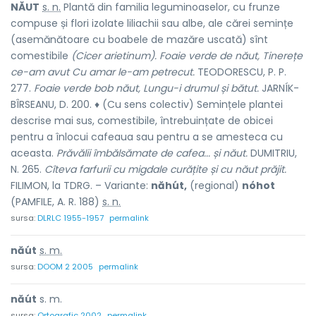
NĂUT
s. n.
Plantă din familia leguminoaselor, cu frunze
compuse și flori izolate liliachii sau albe, ale cărei semințe
(asemănătoare cu boabele de mazăre uscată) sînt
comestibile
(Cicer arietinum). Foaie verde de năut, Tinerețe
ce-am avut Cu amar le-am petrecut.
TEODORESCU, P. P.
277.
Foaie verde bob năut, Lungu-i drumul și bătut.
JARNÍK-
BÎRSEANU, D. 200. ♦ (Cu sens colectiv) Semințele plantei
descrise mai sus, comestibile, întrebuințate de obicei
pentru a înlocui cafeaua sau pentru a se amesteca cu
aceasta.
Prăvălii îmbălsămate de cafea... și năut.
DUMITRIU,
N. 265.
Cîteva farfurii cu migdale curățite și cu năut prăjit.
FILIMON, la TDRG. – Variante:
năhút,
(regional)
nóhot
(PAMFILE, A. R. 188)
s. n.
sursa:
DLRLC 1955-1957
permalink
năút
s. m.
sursa:
DOOM 2 2005
permalink
năút
s. m.
sursa:
Ortografic 2002
permalink