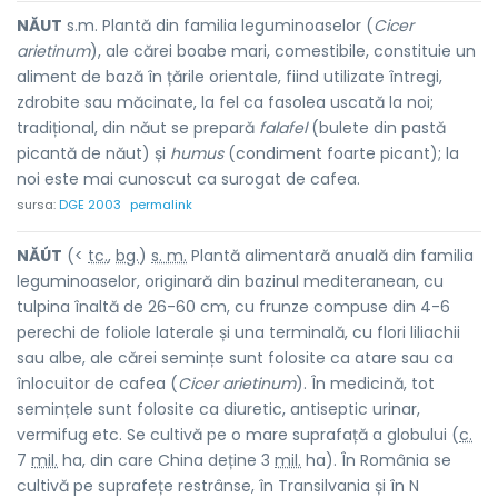
NĂUT
s.m. Plantă din familia leguminoaselor (
Cicer
arietinum
), ale cărei boabe mari, comestibile, constituie un
aliment de bază în țările orientale, fiind utilizate întregi,
zdrobite sau măcinate, la fel ca fasolea uscată la noi;
tradițional, din năut se prepară
falafel
(bulete din pastă
picantă de năut) și
humus
(condiment foarte picant); la
noi este mai cunoscut ca surogat de cafea.
sursa:
DGE 2003
permalink
NĂÚT
(<
tc.
,
bg.
)
s. m.
Plantă alimentară anuală din familia
leguminoaselor, originară din bazinul mediteranean, cu
tulpina înaltă de 26-60 cm, cu frunze compuse din 4-6
perechi de foliole laterale și una terminală, cu flori liliachii
sau albe, ale cărei semințe sunt folosite ca atare sau ca
înlocuitor de cafea (
Cicer arietinum
). În medicină, tot
semințele sunt folosite ca diuretic, antiseptic urinar,
vermifug etc. Se cultivă pe o mare suprafață a globului (
c.
7
mil.
ha, din care China deține 3
mil.
ha). În România se
cultivă pe suprafețe restrânse, în Transilvania și în N