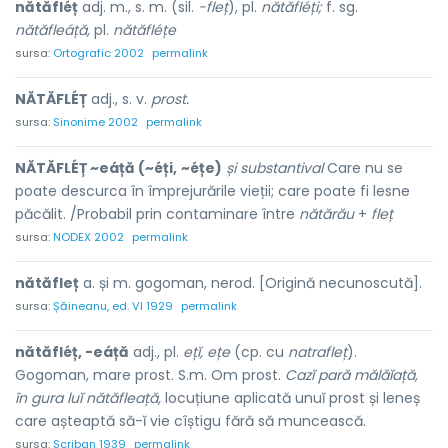
nătăfléț
adj. m., s. m. (sil.
-fleț
), pl.
nătăfléți;
f. sg.
nătăfleáță,
pl.
nătăfléțe
sursa:
Ortografic 2002
permalink
NĂTĂFLÉȚ
adj., s. v.
prost.
sursa:
Sinonime 2002
permalink
NĂTĂFLÉȚ ~eáță (~éți,
~éțe)
și substantival
Care nu se
poate descurca în împrejurările vieții; care poate fi lesne
păcălit. /Probabil prin contaminare între
nătărău
+
fleț
sursa:
NODEX 2002
permalink
nătăfleț
a. și m. gogoman, nerod. [Origină necunoscută].
sursa:
Șăineanu, ed. VI 1929
permalink
nătăfléț, -eáță
adj., pl.
ețĭ, ețe
(cp. cu
natrafleț
).
Gogoman, mare prost. S.m. Om prost.
Cazĭ pară mălăĭață,
în gura luĭ nătăfleață,
locuțiune aplicată unuĭ prost și leneș
care așteaptă să-ĭ vie cîștigu fără să muncească.
sursa:
Scriban 1939
permalink