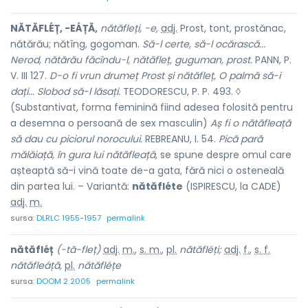
NĂTĂFLÉȚ, -EÁȚĂ,
nătăfleți, -e,
adj.
Prost, tont, prostănac,
nătărău; nătîng, gogoman.
Să-l certe, să-l ocărască...
Nerod, nătărău făcîndu-l, nătăfleț, guguman, prost.
PANN, P.
V. III 127.
D-o fi vrun drumeț Prost și nătăfleț, O palmă să-i
dați... Slobod să-l lăsați.
TEODORESCU, P. P. 493. ◊
(Substantivat, forma feminină fiind adesea folosită pentru
a desemna o persoană de sex masculin)
Aș fi o nătăfleață
să dau cu piciorul norocului.
REBREANU, I. 54.
Pică pară
mălăiață, în gura lui nătăfleață,
se spune despre omul care
așteaptă să-i vină toate de-a gata, fără nici o osteneală
din partea lui. – Variantă:
nătăfléte
(ISPIRESCU, la CADE)
adj.
m.
sursa:
DLRLC 1955-1957
permalink
nătăfléț
(-tă-fleț)
adj.
m.
,
s. m.
,
pl.
nătăfléți;
adj.
f.
,
s. f.
nătăfleáță,
pl.
nătăfléțe
sursa:
DOOM 2 2005
permalink