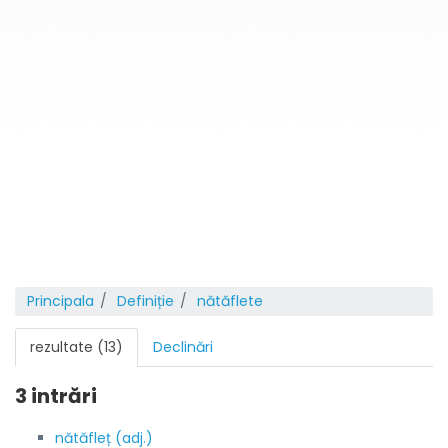
Principala
Definiție
nătăflete
rezultate (13)
Declinări
3 intrări
nătăfleț (adj.)