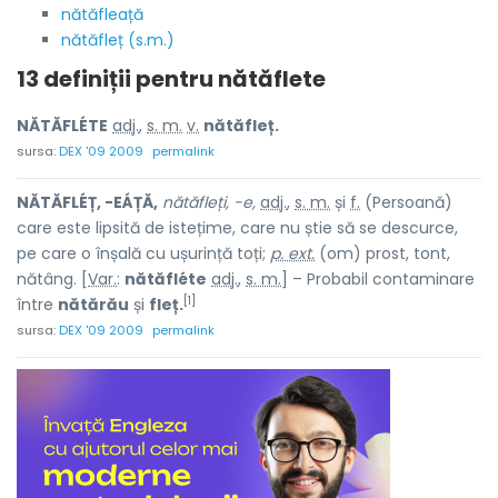
nătăfleață
nătăfleț (s.m.)
13 definiții pentru
nătăflete
NĂTĂFLÉTE
adj.
,
s. m.
v.
nătăfleț.
sursa:
DEX '09 2009
permalink
NĂTĂFLÉȚ, -EÁȚĂ,
nătăfleți, -e,
adj.
,
s. m.
și
f.
(Persoană)
care este lipsită de istețime, care nu știe să se descurce,
pe care o înșală cu ușurință toți;
p. ext.
(om) prost, tont,
nătâng. [
Var.
:
nătăfléte
adj.
,
s. m.
] – Probabil contaminare
[1]
între
nătărău
și
fleț.
sursa:
DEX '09 2009
permalink