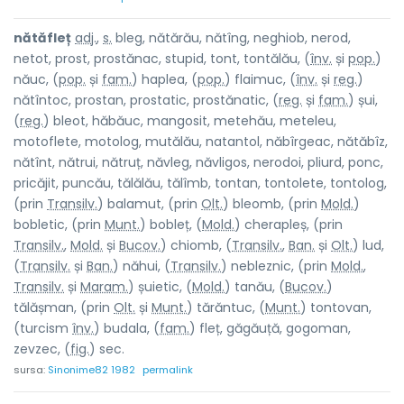
nătăfl
e
ț
adj.
,
s.
bleg, nătărău, nătîng, neghiob, nerod,
netot, prost, prostănac, stupid, tont, tontălău, (
înv.
și
pop.
)
nă
u
c, (
pop.
și
fam.
) h
a
plea, (
pop.
) flaim
u
c, (
înv.
și
reg.
)
nătînt
o
c, prost
a
n, prost
a
tic, prostăn
a
tic, (
reg.
și
fam.
) șui,
(
reg.
) bleot, hăbă
u
c, mangos
i
t, meteh
ă
u, metel
e
u,
motoflete, motol
o
g, mutăl
ă
u, natant
o
l, năbîrge
a
c, nătăb
î
z,
năt
î
nt, nătr
u
i, nătr
u
ț, năvl
e
g, năvlig
o
s, nerod
o
i, pliurd, ponc,
pricăj
i
t, punc
ă
u, tălăl
ă
u, tăl
î
mb, tont
a
n, tontol
e
te, tontol
o
g,
(prin
Transilv.
) balam
u
t, (prin
Olt.
) bleomb, (prin
Mold.
)
bobl
e
tic, (prin
Munt.
) bobl
e
ț, (
Mold.
) cherapl
e
ș, (prin
Transilv.
,
Mold.
și
Bucov.
) chiomb, (
Transilv.
,
Ban.
și
Olt.
) lud,
(
Transilv.
și
Ban.
) năh
u
i, (
Transilv.
) nebl
e
znic, (prin
Mold.
,
Transilv.
și
Maram.
) șui
e
tic, (
Mold.
) tan
ă
u, (
Bucov.
)
tălășm
a
n, (prin
Olt.
și
Munt.
) tărănt
u
c, (
Munt.
) tontovan,
(turcism
înv.
) budal
a
, (
fam.
) fleț, găgă
u
ță, gogom
a
n,
zevz
e
c, (
fig.
) sec.
sursa:
Sinonime82 1982
permalink