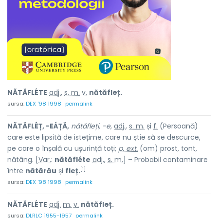
NĂTĂFLÉTE
adj.
,
s. m.
v.
nătăfleț.
sursa:
DEX '98 1998
permalink
NĂTĂFLÉȚ, -EÁȚĂ,
nătăfleți, -e,
adj.
,
s. m.
și
f.
(Persoană)
care este lipsită de istețime, care nu știe să se descurce,
pe care o înșală cu ușurință toți;
p. ext.
(om) prost, tont,
nătâng. [
Var.
:
nătăfléte
adj.
,
s. m.
] – Probabil contaminare
[1]
între
nătărău
și
fleț.
sursa:
DEX '98 1998
permalink
NĂTĂFLÉTE
adj.
m.
v.
nătăfleț.
sursa:
DLRLC 1955-1957
permalink