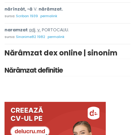
nărînzát, -ă
V.
nărămzat.
sursa:
Scriban 1939
permalink
naramz
a
t
adj.
v.
PORTOCALIU.
sursa:
Sinonime82 1982
permalink
Nărâmzat dex online | sinonim
Nărâmzat definitie