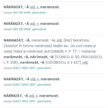
NĂRÂNZÁT, -Ă
adj.
v.
naramzat.
sursa:
DEX '98 1998
permalink
NERĂMZÁT, -Ă
adj.
v.
naramzat.
sursa:
DEX '98 1998
permalink
NARAMZÁT, -Ă,
naramzați, -te,
adj.
(Rar) Naramziu.
(Atestat în forma
narămzat) Nalță-se... Un cort mare și
rotat, Poleit și narămzat.
ALECSANDRI, P. P. 77. – Variante:
narămzát, -ă, nărîmzát, -ă
(STANCU, D. 50, PĂSCULESCU,
L. P. 239),
nerămzát, -ă
(ODOBESCU, S. II 427)
adj.
sursa:
DLRLC 1955-1957
permalink
NARĂMZÁT, -Ă
adj.
v.
naramzat.
sursa:
DLRLC 1955-1957
permalink
NĂRÎMZÁT, -Ă
adj.
v.
naramzat.
sursa:
DLRLC 1955-1957
permalink