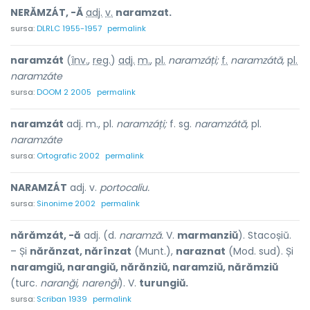
NERĂMZÁT, -Ă
adj.
v.
naramzat.
sursa:
DLRLC 1955-1957
permalink
naramzát
(
înv.
,
reg.
)
adj.
m.
,
pl.
naramzáți;
f.
naramzátă,
pl.
naramzáte
sursa:
DOOM 2 2005
permalink
naramzát
adj. m., pl.
naramzáți;
f. sg.
naramzátă,
pl.
naramzáte
sursa:
Ortografic 2002
permalink
NARAMZÁT
adj. v.
portocaliu.
sursa:
Sinonime 2002
permalink
nărămzát, -ă
adj. (d.
naramză.
V.
marmanziŭ
). Stacoșiŭ.
– Și
nărănzat, nărînzat
(Munt.),
naraznat
(Mod. sud). Și
naramgiŭ, narangiŭ, nărănziŭ, naramziŭ, nărămziŭ
(turc.
naranği, narenği
). V.
turungiŭ.
sursa:
Scriban 1939
permalink