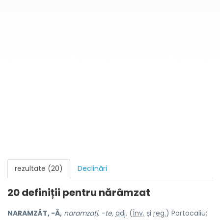
rezultate (20)
Declinări
20 definiții pentru
nărâmzat
NARAMZÁT, -Ă,
naramzați, -te,
adj.
(
Înv.
și
reg.
) Portocaliu;