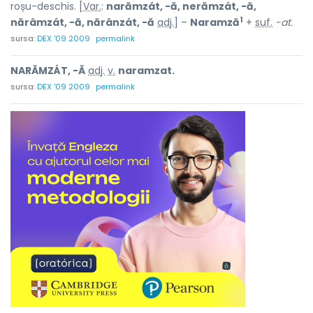
roșu-deschis. [
Var.
:
narămzát, -ă, nerămzát, -ă,
1
nărâmzát, -ă, nărânzát, -ă
adj.
] –
Naramză
+
suf.
-at.
sursa:
DEX '09 2009
permalink
NARĂMZÁT, -Ă
adj.
v.
naramzat.
sursa:
DEX '09 2009
permalink