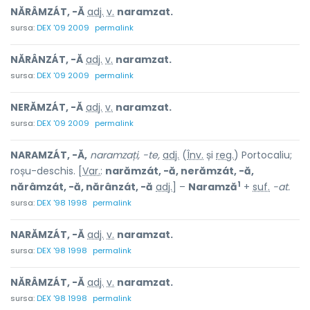
NĂRÂMZÁT, -Ă
adj.
v.
naramzat.
sursa:
DEX '09 2009
permalink
NĂRÂNZÁT, -Ă
adj.
v.
naramzat.
sursa:
DEX '09 2009
permalink
NERĂMZÁT, -Ă
adj.
v.
naramzat.
sursa:
DEX '09 2009
permalink
NARAMZÁT, -Ă,
naramzați, -te,
adj.
(
Înv.
și
reg.
) Portocaliu;
roșu-deschis. [
Var.
:
narămzát, -ă, nerămzát, -ă,
1
nărâmzát, -ă, nărânzát, -ă
adj.
] –
Naramză
+
suf.
-at.
sursa:
DEX '98 1998
permalink
NARĂMZÁT, -Ă
adj.
v.
naramzat.
sursa:
DEX '98 1998
permalink
NĂRÂMZÁT, -Ă
adj.
v.
naramzat.
sursa:
DEX '98 1998
permalink