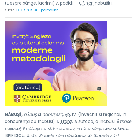
(Despre sânge, lacrimi) A podidi. –
Cf.
scr.
nabušiti.
sursa:
DEX '98 1998
permalink
NĂBUȘÍ,
nắbuș
și
năbușesc,
vb.
IV. (Învechit și regional, în
concurență cu
înăbuși
)
1.
Tranz.
A sufoca, a înăbuși.
Îi frînse
mijlocul, îl năbuși cu strînsoarea, și-l făcu să-și dea sufletul.
ISPIRESCU, U. 62.
Sîngele să-l năpădească, Sîngele să-l