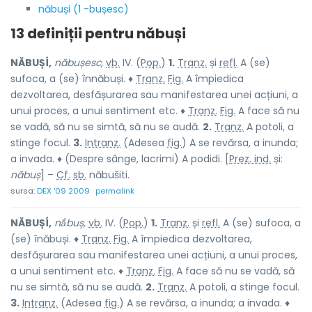
năbuși (1 -bușesc)
13 definiții pentru
năbuși
NĂBUȘÍ,
năbușesc,
vb.
IV. (
Pop.
)
1.
Tranz.
și
refl.
A (se)
sufoca, a (se) înnăbuși. ♦
Tranz.
Fig.
A împiedica
dezvoltarea, desfășurarea sau manifestarea unei acțiuni, a
unui proces, a unui sentiment etc. ♦
Tranz.
Fig.
A face să nu
se vadă, să nu se simtă, să nu se audă.
2.
Tranz.
A potoli, a
stinge focul.
3.
Intranz.
(Adesea
fig.
) A se revărsa, a inunda;
a invada. ♦ (Despre sânge, lacrimi) A podidi. [
Prez. ind.
și:
năbuș
] –
Cf.
sb.
năbušiti.
sursa:
DEX '09 2009
permalink
NĂBUȘÍ,
nắbuș,
vb.
IV. (
Pop.
)
1.
Tranz.
și
refl.
A (se) sufoca, a
(se) înăbuși. ♦
Tranz.
Fig.
A împiedica dezvoltarea,
desfășurarea sau manifestarea unei acțiuni, a unui proces,
a unui sentiment etc. ♦
Tranz.
Fig.
A face să nu se vadă, să
nu se simtă, să nu se audă.
2.
Tranz.
A potoli, a stinge focul.
3.
Intranz.
(Adesea
fig.
) A se revărsa, a inunda; a invada. ♦