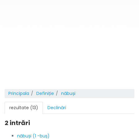
Principala
Definiție
năbuși
rezultate (13)
Declinări
2 intrări
năbuși (1 -buș)