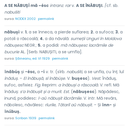
A SE NĂBUȘÍ mă ~ésc
intranz. rar
v.
A SE ÎNĂBUȘI.
/cf. sb.
nabušiti
sursa:
NODEX 2002
permalink
năbușì
v.
1.
a se înneca, a pierde suflarea;
2.
a sufoca;
3.
a
potoli o răscoală;
4.
a da năvală:
sumeții Unguri în Moldova
năbușesc
NEGR.;
5.
a podidi:
mă năbușesc lacrămile de
bucurie
AL. [Serb. NABUȘITI, a se umfla].
sursa:
Șăineanu, ed. VI 1929
permalink
înăbúș
și
-ésc,
a
-í
v. tr. (sîrb.
nabušiti,
a se unfla, cu înț. luĭ
înăduș.
–
El înăbușă, sî înăbúșe.
V.
bușesc
).
Vest.
Înăduș,
sufoc, asfixiez.
Fig.
Reprim:
a înăbuși o răscoală.
V. refl. Mă
înăduș:
s’a înăbușit și a murit.
Est.
(
năbușesc
). Năpădesc,
inund, podidesc:
l-aŭ năbușit lăcrămile.
V. intr. Mă revărs,
năboĭesc, năvălesc:
rîurile, Tătariĭ aŭ năbușit.
– Și
înn-
și
înắbuș.
sursa:
Scriban 1939
permalink