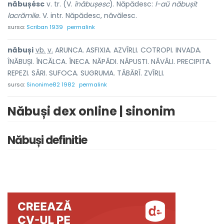
năbușésc
v. tr. (V.
înăbușesc
). Năpădesc:
l-aŭ năbușit
lacrămile.
V. intr. Năpădesc, năvălesc.
sursa:
Scriban 1939
permalink
năbuș
i
vb.
v.
ARUNCA. ASFIXIA. AZVÎRLI. COTROPI. INVADA.
ÎNĂBUȘI. ÎNCĂLCA. ÎNECA. NĂPĂDI. NĂPUSTI. NĂVĂLI. PRECIPITA.
REPEZI. SĂRI. SUFOCA. SUGRUMA. TĂBĂRÎ. ZVÎRLI.
sursa:
Sinonime82 1982
permalink
Năbuși dex online | sinonim
Năbuși definitie