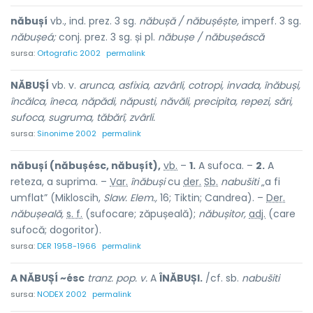
năbușí
vb., ind. prez. 3 sg.
năbușă / năbușéște,
imperf. 3 sg.
năbușeá;
conj. prez. 3 sg. și pl.
năbușe / năbușeáscă
sursa:
Ortografic 2002
permalink
NĂBUȘÍ
vb. v.
arunca, asfixia, azvârli, cotropi, invada, înăbuși,
încălca, îneca, năpădi, năpusti, năvăli, precipita, repezi, sări,
sufoca, sugruma, tăbărî, zvârli.
sursa:
Sinonime 2002
permalink
năbușí (năbușésc, năbușít),
vb.
–
1.
A sufoca. –
2.
A
reteza, a suprima. –
Var.
înăbuși
cu
der.
Sb.
nabušiti
„a fi
umflat” (Mikloscih,
Slaw. Elem.,
16; Tiktin; Candrea). –
Der.
năbușeală,
s. f.
(sufocare; zăpușeală);
năbușitor,
adj.
(care
sufocă; dogoritor).
sursa:
DER 1958-1966
permalink
A NĂBUȘÍ ~ésc
tranz. pop. v.
A
ÎNĂBUȘI.
/cf. sb.
nabušiti
sursa:
NODEX 2002
permalink