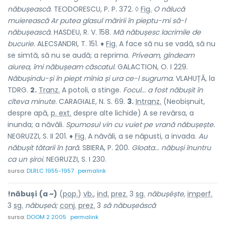
năbușească.
TEODORESCU, P. P. 372. ◊
Fig.
O nălucă
muierească Ar putea glasul măririi în pieptu-mi să-l
năbușească.
HASDEU, R. V. 158.
Mă năbușesc lacrimile de
bucurie.
ALECSANDRI, T. 151. ♦
Fig.
A face să nu se vadă, să nu
se simtă, să nu se audă; a reprima.
Priveam, gîndeam
aiurea, îmi năbușeam căscatul.
GALACTION, O. I 229.
Năbușindu-și în piept mînia și ura ce-l sugruma.
VLAHUȚĂ, la
TDRG.
2.
Tranz.
A potoli, a stinge.
Focul... a fost năbușit în
cîteva minute.
CARAGIALE, N. S. 69.
3.
Intranz.
(Neobișnuit,
despre apă,
p. ext.
despre alte lichide) A se revărsa, a
inunda; a năvăli.
Spumosul vin cu vuiet pe vrană năbușește.
NEGRUZZI, S. II 201. ♦
Fig.
A năvăli, a se năpusti, a invada.
Au
năbușit tătarii în țară.
SBIERA, P. 200.
Gloata... năbuși înuntru
ca un șiroi.
NEGRUZZI, S. I 230.
sursa:
DLRLC 1955-1957
permalink
!năbușí
(a ~)
(
pop.
)
vb.
,
ind.
prez.
3
sg.
năbușéște,
imperf.
3
sg.
năbușeá;
conj.
prez.
3
să năbușeáscă
sursa:
DOOM 2 2005
permalink