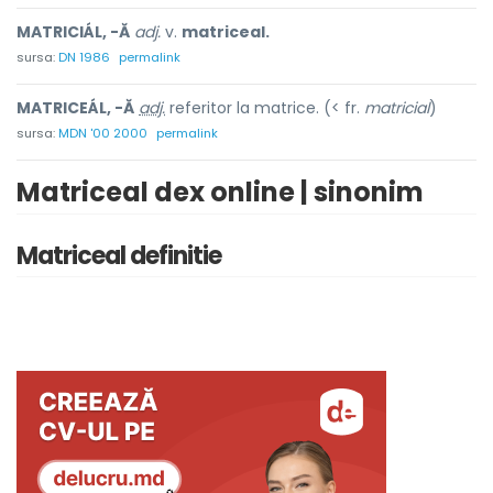
MATRICIÁL, -Ă
adj.
v.
matriceal.
sursa:
DN 1986
permalink
MATRICEÁL, -Ă
adj.
referitor la matrice. (< fr.
matricial
)
sursa:
MDN '00 2000
permalink
Matriceal dex online | sinonim
Matriceal definitie