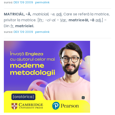
sursa:
DEX '09 2009
permalink
MATRICIÁL, -Ă,
matriciali, -e,
adj.
Care se referă la matrice,
privitor la matrice. [
Pr.
:
-ci-al.
–
Var.
:
matriceál, -ă
adj.
] –
Din
fr.
matriciel.
sursa:
DEX '09 2009
permalink