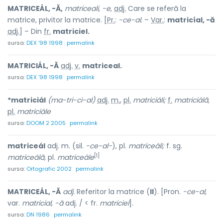
MATRICEÁL, -Ă,
matriceali, -e,
adj.
Care se referă la
matrice, privitor la matrice. [
Pr.
:
-ce-al.
–
Var.
:
matricíal, -ă
adj.
] – Din
fr.
matriciel.
sursa:
DEX '98 1998
permalink
MATRICIÁL, -Ă
adj.
v.
matriceal.
sursa:
DEX '98 1998
permalink
*matriciál
(ma-tri-ci-al)
adj.
m.
,
pl.
matriciáli;
f.
matriciálă,
pl.
matriciále
sursa:
DOOM 2 2005
permalink
matriceál
adj. m. (sil.
-ce-al-
), pl.
matriceáli;
f. sg.
[1]
matriceálă,
pl.
matriceále
sursa:
Ortografic 2002
permalink
MATRICEÁL, -Ă
adj.
Referitor la matrice (
II
). [Pron.
-ce-al,
var.
matricial, -ă
adj. / < fr.
matriciel
].
sursa:
DN 1986
permalink