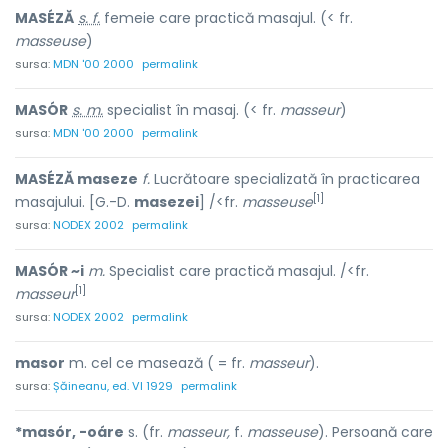
MASÉZĂ
s. f.
femeie care practică masajul. (< fr.
masseuse
)
sursa:
MDN '00 2000
permalink
MASÓR
s. m.
specialist în masaj. (< fr.
masseur
)
sursa:
MDN '00 2000
permalink
MASÉZĂ maseze
f.
Lucrătoare specializată în practicarea
[1]
masajului. [G.-D.
masezei
] /<fr.
masseuse
sursa:
NODEX 2002
permalink
MASÓR ~i
m.
Specialist care practică masajul. /<fr.
[1]
masseur
sursa:
NODEX 2002
permalink
masor
m. cel ce masează ( = fr.
masseur
).
sursa:
Șăineanu, ed. VI 1929
permalink
*masór, -oáre
s. (fr.
masseur,
f.
masseuse
). Persoană care