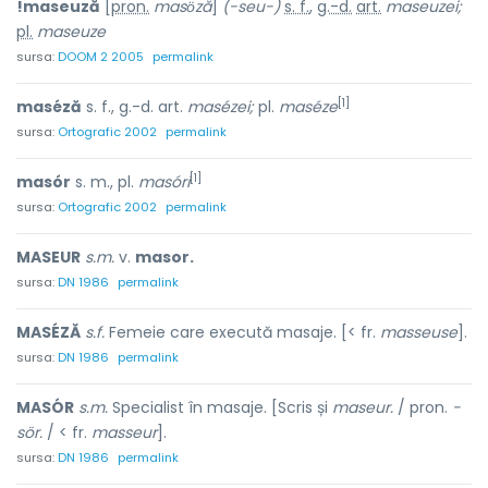
!maseuză
[
pron.
masö́ză
]
(-seu-)
s. f.
,
g.-d.
art.
maseuzei;
pl.
maseuze
sursa:
DOOM 2 2005
permalink
[1]
maséză
s. f., g.-d. art.
masézei;
pl.
maséze
sursa:
Ortografic 2002
permalink
[1]
masór
s. m., pl.
masóri
sursa:
Ortografic 2002
permalink
MASEUR
s.m.
v.
masor.
sursa:
DN 1986
permalink
MASÉZĂ
s.f.
Femeie care execută masaje. [< fr.
masseuse
].
sursa:
DN 1986
permalink
MASÓR
s.m.
Specialist în masaje. [Scris și
maseur.
/ pron.
-
sör.
/ < fr.
masseur
].
sursa:
DN 1986
permalink