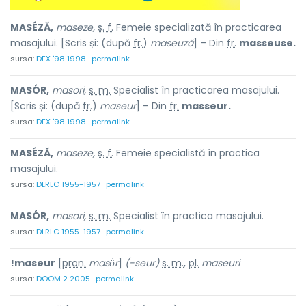
MASÉZĂ,
maseze,
s. f.
Femeie specializată în practicarea
masajului. [Scris și: (după
fr.
)
maseuză
] – Din
fr.
masseuse.
sursa:
DEX '98 1998
permalink
MASÓR,
masori,
s. m.
Specialist în practicarea masajului.
[Scris și: (după
fr.
)
maseur
] – Din
fr.
masseur.
sursa:
DEX '98 1998
permalink
MASÉZĂ,
maseze,
s. f.
Femeie specialistă în practica
masajului.
sursa:
DLRLC 1955-1957
permalink
MASÓR,
masori,
s. m.
Specialist în practica masajului.
sursa:
DLRLC 1955-1957
permalink
!maseur
[
pron.
masö́r
]
(-seur)
s. m.
,
pl.
maseuri
sursa:
DOOM 2 2005
permalink