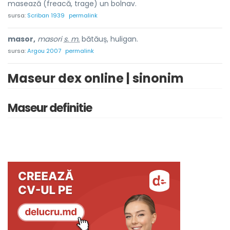
masează (freacă, trage) un bolnav.
sursa:
Scriban 1939
permalink
masor,
masori
s. m.
bătăuș, huligan.
sursa:
Argou 2007
permalink
Maseur dex online | sinonim
Maseur definitie