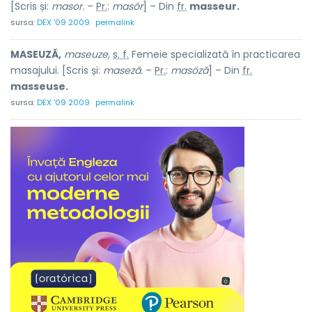
[Scris și:
masor.
–
Pr.
:
masör
] – Din
fr.
masseur.
sursa:
DEX '09 2009
permalink
MASEUZĂ,
maseuze,
s. f.
Femeie specializată în practicarea
masajului. [Scris și:
maseză.
–
Pr.
:
masöză
] – Din
fr.
masseuse.
sursa:
DEX '09 2009
permalink