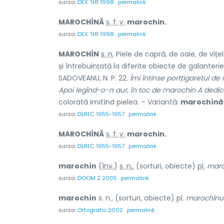
sursa:
DEX '98 1998
permalink
MAROCHÍNĂ
s. f.
v.
marochin.
sursa:
DEX '98 1998
permalink
MAROCHÍN
s. n.
Piele de capră, de oaie, de vițe
și întrebuințată la diferite obiecte de galanterie
SADOVEANU, N. P. 22.
Îmi întinse portțigaretul de
Apoi legînd-o-n aur, în toc de marochin A dedic
colorată imitînd pielea. – Variantă:
marochínă
sursa:
DLRLC 1955-1957
permalink
MAROCHÍNĂ
s. f.
v.
marochin.
sursa:
DLRLC 1955-1957
permalink
marochín
(
înv.
)
s. n.
, (sorturi, obiecte)
pl.
maro
sursa:
DOOM 2 2005
permalink
marochín
s. n., (sorturi, obiecte) pl.
marochínu
sursa:
Ortografic 2002
permalink