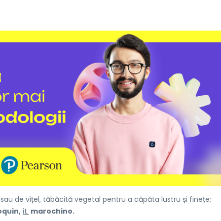
 sau de vițel, tăbăcită vegetal pentru a căpăta lustru și finețe;
quin,
it.
marochino.