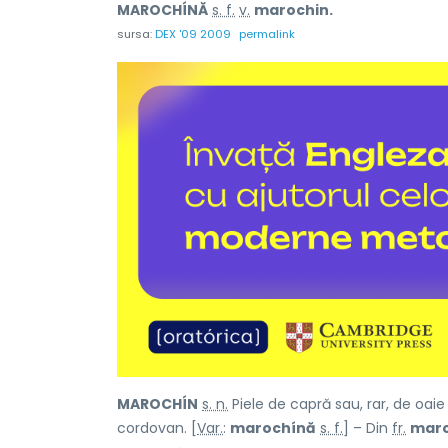
MAROCHÍNĂ
s. f.
v.
marochin.
sursa:
DEX '09 2009
permalink
MAROCHÍN
s. n.
Piele de capră sau, rar, de oaie
cordovan. [
Var.
:
marochínă
s. f.
] – Din
fr.
maro