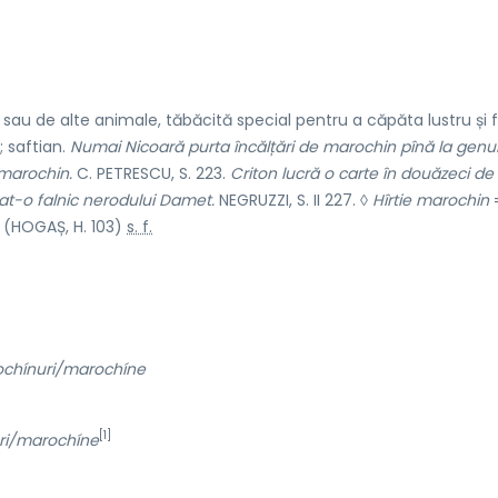
l sau de alte animale, tăbăcită special pentru a căpăta lustru și 
; saftian.
Numai Nicoară purta încălțări de marochin pînă la genu
 marochin.
C. PETRESCU, S. 223.
Criton lucră o carte în douăzeci de a
at-o falnic nerodului Damet.
NEGRUZZI, S. II 227. ◊
Hîrtie marochin
=
(HOGAȘ, H. 103)
s. f.
chínuri/marochíne
[1]
ri/marochíne