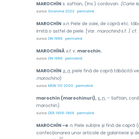
MAROCHÍN
s. saftian, (înv.) cordovan.
(Carte le
sursa:
Sinonime 2002
permalink
MAROCHÍN
s.n.
Piele de oaie, de capră etc. tăb
imită o astfel de piele. [Var.
marochină
s.f. / cf.
sursa:
DN 1986
permalink
MAROCHÍNĂ
s.f.
v.
marochin.
sursa:
DN 1986
permalink
MAROCHÍN
s. n.
piele fină de capră tăbăcită veg
marochino
)
sursa:
MDN '00 2000
permalink
marochín (marochínuri),
s. n.
– Saftian, cor
marochin).
sursa:
DER 1958-1966
permalink
MAROCHÍN ~e
n.
Piele subțire și fină de capră 
confecționarea unor articole de galanterie și de 
[1]