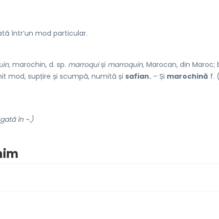
tă într’un mod particular.
in,
marochin, d. sp.
marroqui
și
marroquin,
Marocan, din Maroc; 
mit mod, supțire și scumpă, numită și
safian.
– Și
marochină
f. 
gată în ~.)
nim