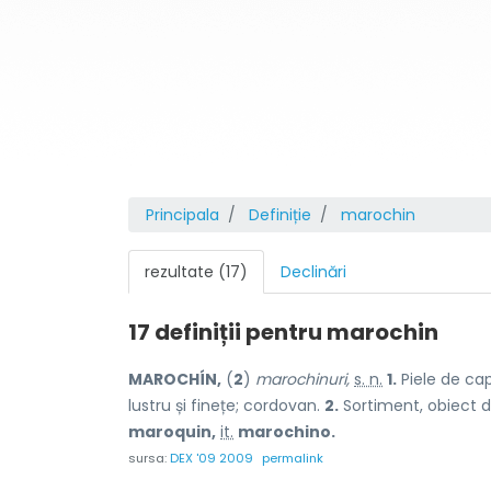
Principala
Definiție
marochin
rezultate (17)
Declinări
17 definiții pentru
marochin
MAROCHÍN,
(
2
)
marochinuri,
s. n.
1.
Piele de cap
lustru și finețe; cordovan.
2.
Sortiment, obiect d
maroquin,
it.
marochino.
sursa:
DEX '09 2009
permalink