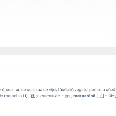
ră, sau, rar, de oaie sau de vițel, tăbăcită vegetal pentru a căpă
in marochin (
1
). [
Pl.
și:
marochine.
–
Var.
:
marochínă
s. f.
] – Din