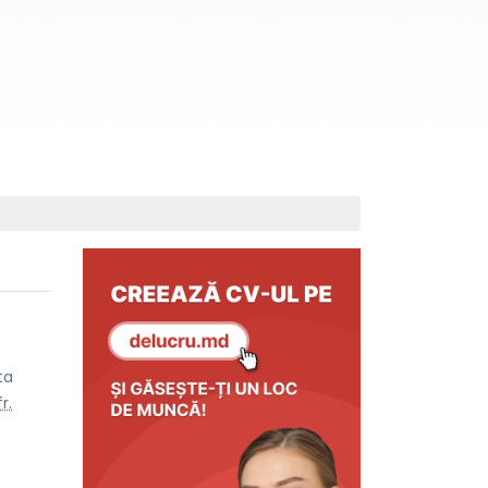
ta
fr.