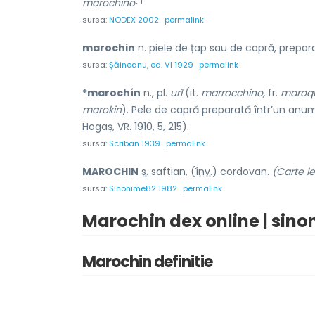
marochino
sursa:
NODEX 2002
permalink
marochin
n. piele de țap sau de capră, prepara
sursa:
Șăineanu, ed. VI 1929
permalink
*marochín
n., pl.
urĭ
(it.
marrocchino,
fr.
maroqu
marokin
). Pele de capră preparată într’un anu
Hogaș, VR. 1910, 5, 215).
sursa:
Scriban 1939
permalink
MAROCH
I
N
s.
saftian, (
înv.
) cordov
a
n.
(Carte le
sursa:
Sinonime82 1982
permalink
Marochin dex online | sino
Marochin definitie