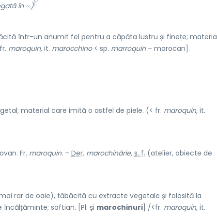
[1]
gată în ~.)
ăcită într-un anumit fel pentru a căpăta lustru și finețe; materia
 fr.
maroquin,
it.
marocchino
< sp.
marroquin
– marocan].
etal; material care imită o astfel de piele. (< fr.
maroquin,
it.
dovan.
Fr.
maroquin.
–
Der.
marochinărie,
s. f.
(atelier, obiecte de
(mai rar de oaie), tăbăcită cu extracte vegetale și folosită la
încălțăminte; saftian. [Pl. și
marochinuri
] /<fr.
maroquin,
it.