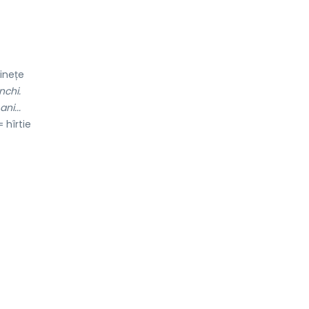
finețe
nchi.
ni...
 hîrtie