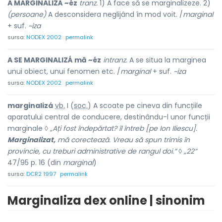
A MARGINALIZÁ ~éz
tranz.
1) A face să se marginalizeze. 2)
(persoane)
A desconsidera neglijând în mod voit. /
marginal
+ suf.
~iza
sursa:
NODEX 2002
permalink
A SE MARGINALIZÁ mă ~éz
intranz.
A se situa la marginea
unui obiect, unui fenomen etc. /
marginal
+ suf.
~iza
sursa:
NODEX 2002
permalink
marginalizá
vb.
I (
soc.
) A scoate pe cineva din funcțiile
aparatului central de conducere, destinându-l unor funcții
marginale ◊
„Ați fost îndepărtat? îl întreb [pe Ion Iliescu].
Marginalizat,
mă corectează. Vreau să spun trimis în
provincie, cu treburi administrative de rangul doi.” ◊ „22”
47/95 p. 16 (din
marginal
)
sursa:
DCR2 1997
permalink
Marginaliza dex online | sinonim