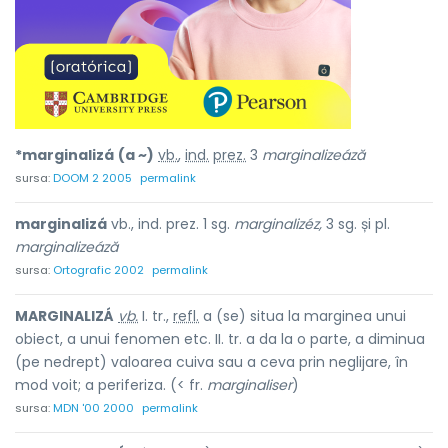
*marginalizá
(a ~)
vb.
,
ind.
prez.
3
marginalizeáză
sursa:
DOOM 2 2005
permalink
marginalizá
vb., ind. prez. 1 sg.
marginalizéz,
3 sg. și pl.
marginalizeáză
sursa:
Ortografic 2002
permalink
MARGINALIZÁ
vb.
I. tr.,
refl.
a (se) situa la marginea unui
obiect, a unui fenomen etc. II. tr. a da la o parte, a diminua
(pe nedrept) valoarea cuiva sau a ceva prin neglijare, în
mod voit; a periferiza. (< fr.
marginaliser
)
sursa:
MDN '00 2000
permalink