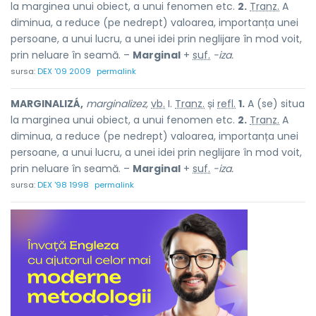
la marginea unui obiect, a unui fenomen etc.
2.
Tranz.
A
diminua, a reduce (pe nedrept) valoarea, importanța unei
persoane, a unui lucru, a unei idei prin neglijare în mod voit,
prin neluare în seamă. –
Marginal
+
suf.
-iza.
sursa:
DEX '09 2009
permalink
MARGINALIZÁ,
marginalizez,
vb.
I.
Tranz.
și
refl.
1.
A (se) situa
la marginea unui obiect, a unui fenomen etc.
2.
Tranz.
A
diminua, a reduce (pe nedrept) valoarea, importanța unei
persoane, a unui lucru, a unei idei prin neglijare în mod voit,
prin neluare în seamă. –
Marginal
+
suf.
-iza.
sursa:
DEX '98 1998
permalink