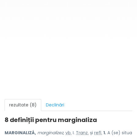
rezultate (8)
Declinări
8 definiții pentru
marginaliza
MARGINALIZÁ,
marginalizez,
vb.
I.
Tranz.
și
refl.
1.
A (se) situa