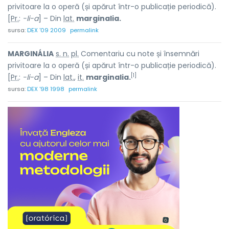
privitoare la o operă (și apărut într-o publicație periodică).
[
Pr.
:
-li-a
] – Din
lat.
marginalia.
sursa:
DEX '09 2009
permalink
MARGINÁLIA
s. n.
pl.
Comentariu cu note și însemnări
privitoare la o operă (și apărut într-o publicație periodică).
[1]
[
Pr.
:
-li-a
] – Din
lat.
,
it.
marginalia.
sursa:
DEX '98 1998
permalink