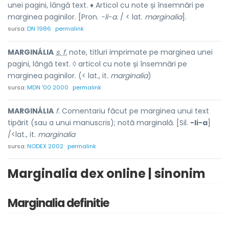
unei pagini, lângă text. ♦ Articol cu note și însemnări pe
marginea paginilor. [Pron.
-li-a.
/ < lat.
marginalia
].
sursa:
DN 1986
permalink
MARGINÁLIA
s. f.
note, titluri imprimate pe marginea unei
pagini, lângă text. ◊ articol cu note și însemnări pe
marginea paginilor. (< lat., it.
marginalia
)
sursa:
MDN '00 2000
permalink
MARGINÁLIA
f.
Comentariu făcut pe marginea unui text
tipărit (sau a unui manuscris); notă marginală. [Sil.
-li-a
]
/<lat., it.
marginalia
sursa:
NODEX 2002
permalink
Marginalia dex online | sinonim
Marginalia definitie