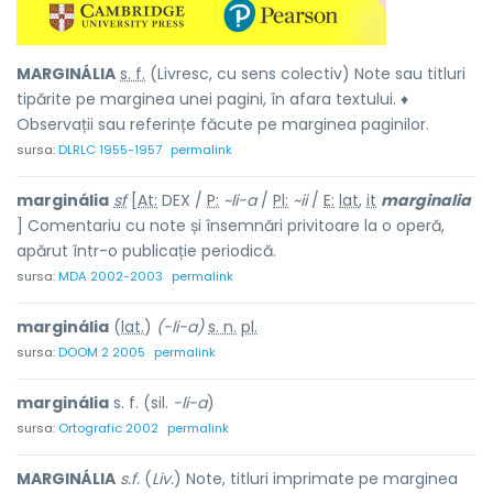
MARGINÁLIA
s. f.
(Livresc, cu sens colectiv) Note sau titluri
tipărite pe marginea unei pagini, în afara textului. ♦
Observații sau referințe făcute pe marginea paginilor.
sursa:
DLRLC 1955-1957
permalink
marginália
sf
[
At:
DEX /
P:
~li-a
/
Pl:
~ii
/
E:
lat
,
it
marginalia
] Comentariu cu note și însemnări privitoare la o operă,
apărut într-o publicație periodică.
sursa:
MDA 2002-2003
permalink
marginália
(
lat.
)
(-li-a)
s. n.
pl.
sursa:
DOOM 2 2005
permalink
marginália
s. f. (sil.
-li-a
)
sursa:
Ortografic 2002
permalink
MARGINÁLIA
s.f.
(
Liv.
) Note, titluri imprimate pe marginea