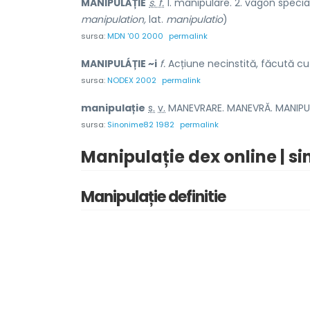
MANIPULÁȚIE
s. f.
1. manipulare. 2. vagon special
manipulation,
lat.
manipulatio
)
sursa:
MDN '00 2000
permalink
MANIPULÁȚIE ~i
f.
Acțiune necinstită, făcută cu 
sursa:
NODEX 2002
permalink
manipul
a
ție
s.
v.
MANEVRARE. MANEVRĂ. MANIPUL
sursa:
Sinonime82 1982
permalink
Manipulație dex online | s
Manipulație definitie