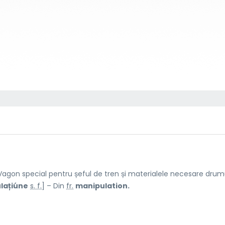
agon special pentru șeful de tren și materialele necesare drumu
lațiúne
s. f.
] – Din
fr.
manipulation.