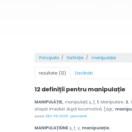
Principala
Definiție
manipulație
rezultate (12)
Declinări
12 definiții pentru
manipulație
MANIPULÁȚIE,
manipulații,
s. f.
1.
Manipulare.
2.
V
atașat imediat după locomotivă. [
Var.
:
manipu
sursa:
DEX '09 2009
permalink
MANIPULAȚIÚNE
s. f.
v.
manipulație.