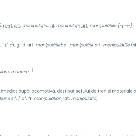
,
g.-d.
art.
manipuláției;
pl.
manipuláții,
art.
manipuláțiile (-ți-i-)
l.
-ți-a
), g.-d. art.
manipuláției;
pl.
manipuláții,
art.
manipuláțiile
(si
[1]
are, mânuire.
mediat după locomotivă, destinat șefului de tren și materialelo
țiune
s.f. / cf. fr.
manipulation,
lat.
manipulatio
].