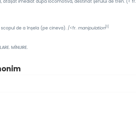
, atașat imediat după locomotivă, destinat șefului de tren. (< fr.
[1]
scopul de a înșela (pe cineva). /<fr.
manipulation
ARE. MÎNUIRE.
inonim