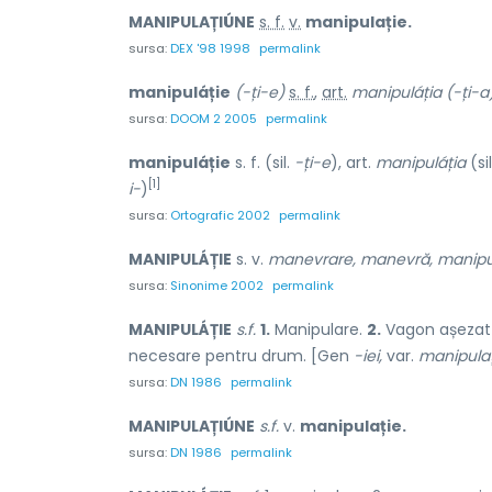
MANIPULAȚIÚNE
s. f.
v.
manipulație.
sursa:
DEX '98 1998
permalink
manipuláție
(-ți-e)
s. f.
,
art.
manipuláția
(-ți-a)
sursa:
DOOM 2 2005
permalink
manipuláție
s. f. (sil.
-ți-e
), art.
manipuláția
(si
[1]
i-
)
sursa:
Ortografic 2002
permalink
MANIPULÁȚIE
s. v.
manevrare, manevră, manipul
sursa:
Sinonime 2002
permalink
MANIPULÁȚIE
s.f.
1.
Manipulare.
2.
Vagon așezat i
necesare pentru drum. [Gen
-iei,
var.
manipula
sursa:
DN 1986
permalink
MANIPULAȚIÚNE
s.f.
v.
manipulație.
sursa:
DN 1986
permalink