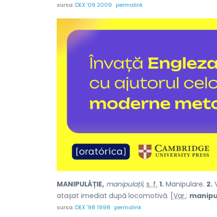
sursa:
DEX '09 2009
permalink
MANIPULÁȚIE,
manipulații,
s. f.
1.
Manipulare.
2.
V
atașat imediat după locomotivă. [
Var.
:
manipu
sursa:
DEX '98 1998
permalink