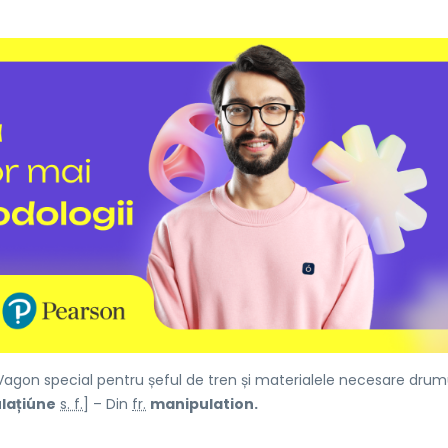
agon special pentru șeful de tren și materialele necesare drumu
lațiúne
s. f.
] – Din
fr.
manipulation.