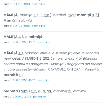
sursa:
DEX '98 1998
permalink
MĂMÍȚĂ,
mămițe,
s. f.
(
Fam.
) Mămică. [
Var.
:
mamíță
s. f.
] –
Mamă
+
suf.
-iță.
sursa:
DEX '98 1998
permalink
MAMÍȚĂ
s. f.
v.
mămiță.
sursa:
DLRLC 1955-1957
permalink
MĂMÍȚĂ
s. f.
Mămică.
între ei e și mămița, care te socotea
nevinovat.
VISSARION, B. 262. (În forma
mamiță) Băiețelul
scoate capul cu panglicuțe...
Mamița-l degajează din țoalele
în care dospește-nfășurat.
CARAGIALE, O. II 267. – Variantă:
mamíță
s. f.
sursa:
DLRLC 1955-1957
permalink
mămíță
(
fam.
)
s. f.
,
g.-d.
art.
mămíței;
pl.
mămíțe
sursa:
DOOM 2 2005
permalink