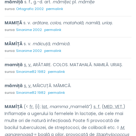
mămíță
s. f., g.-d. art.
mămíței;
pl.
mămíțe
sursa:
Ortografic 2002
permalink
MAMIȚĂ
s. v.
arătare, colos, matahală, namilă, uriaș.
sursa:
Sinonime 2002
permalink
MĂMÍȚĂ
s. v.
măicuță, mămică.
sursa:
Sinonime 2002
permalink
m
a
miță
s.
v.
ARĂTARE. COLOS. MATAHALĂ. NAMILĂ. URIAȘ.
sursa:
Sinonime82 1982
permalink
măm
i
ță
s.
v.
MĂICUȚĂ. MĂMICĂ.
sursa:
Sinonime82 1982
permalink
MAMÍȚĂ
(<
fr.
{i};
lat.
mamma
„mamelă”)
s. f.
(
MED. VET.
)
Inflamație a ugerului la femelele în lactație, de cele mai
multe ori de natură infecțioasă. Poate fi provocată de
bacilul tuberculozei, de streptococi, de colibacili etc. ◊
M.
gangrenoasă
= boală a oilor, provocată de
Staphylococcus