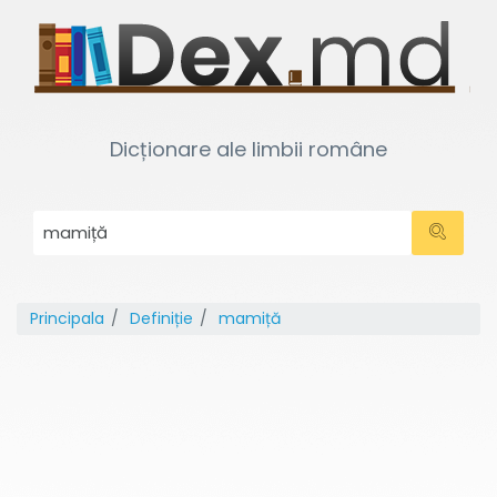
Dicționare ale limbii române
Principala
Definiție
mamiță