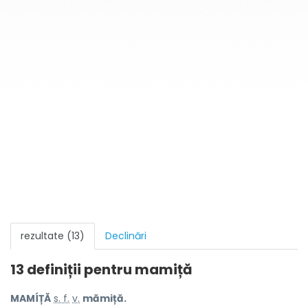
rezultate (13)
Declinări
13 definiții pentru
mamiță
MAMÍȚĂ
s. f.
v.
mămiță.