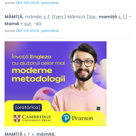
sursa:
DEX '09 2009
permalink
MĂMÍȚĂ,
mămițe,
s. f.
(
Fam.
) Mămică. [
Var.
:
mamíță
s. f.
] –
Mamă
+
suf.
-iță.
sursa:
DEX '09 2009
permalink
MAMÍȚĂ
s. f.
v.
mămiță.