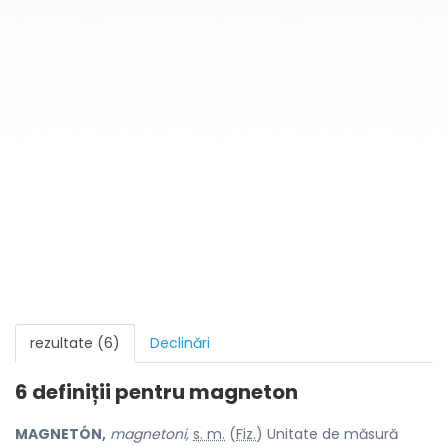
rezultate (6)
Declinări
6 definiții pentru
magneton
MAGNETÓN,
magnetoni,
s. m.
(
Fiz.
) Unitate de măsură