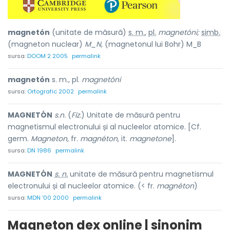
magnetón
(unitate de măsură)
s. m.
,
pl.
magnetóni;
simb.
(magneton nuclear)
M_N,
(magnetonul lui Bohr) M_B
sursa:
DOOM 2 2005
permalink
magnetón
s. m., pl.
magnetóni
sursa:
Ortografic 2002
permalink
MAGNETÓN
s.n.
(
Fiz.
) Unitate de măsură pentru
magnetismul electronului și al nucleelor atomice. [Cf.
germ.
Magneton,
fr.
magnéton,
it.
magnetone
].
sursa:
DN 1986
permalink
MAGNETÓN
s. n.
unitate de măsură pentru magnetismul
electronului și al nucleelor atomice. (< fr.
magnéton
)
sursa:
MDN '00 2000
permalink
Magneton dex online | sinonim