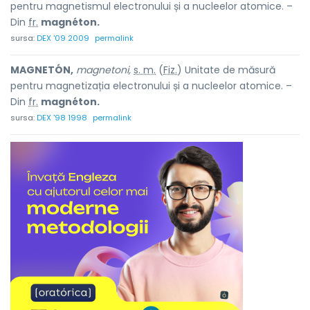
pentru magnetismul electronului și a nucleelor atomice. –
Din
fr.
magnéton.
sursa:
DEX '09 2009
permalink
MAGNETÓN,
magnetoni,
s. m.
(
Fiz.
) Unitate de măsură
pentru magnetizația electronului și a nucleelor atomice. –
Din
fr.
magnéton.
sursa:
DEX '98 1998
permalink