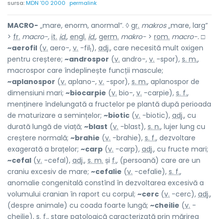
sursa:
MDN '00 2000
permalink
MACRO-
„mare, enorm, anormal”. ◊
gr.
makros
„mare, larg”
>
fr.
macro-,
it.
id.
,
engl.
id.
,
germ.
makro-
>
rom.
macro-.
□
~aerofil
(
v.
aero-,
v.
-fil
),
adj.
, care necesită mult oxigen
1
pentru creștere;
~androspor
(
v.
andro-,
v.
-spor),
s. m.
,
macrospor care îndeplinește funcții mascule;
~aplanospor
(
v.
aplano-,
v.
-spor),
s. m.
, aplanospor de
dimensiuni mari;
~biocarpie
(
v.
bio-,
v.
-carpie),
s. f.
,
menținere îndelungată a fructelor pe plantă după perioada
de maturizare a semințelor;
~biotic
(
v.
-biotic),
adj.
, cu
durată lungă de viață;
~blast
(
v.
-blast),
s. n.
, lujer lung cu
creștere normală;
~brahie
(
v.
-brahie),
s. f.
, dezvoltare
exagerată a brațelor;
~carp
(
v.
-carp),
adj.
, cu fructe mari;
~cefal
(
v.
-cefal),
adj.
,
s. m.
și
f.
, (persoană) care are un
craniu excesiv de mare;
~cefalie
(
v.
-cefalie),
s. f.
,
anomalie congenitală constînd în dezvoltarea excesivă a
volumului cranian în raport cu corpul;
~cerc
(
v.
-cerc),
adj.
,
(despre animale) cu coada foarte lungă;
~cheilie
(
v.
-
cheilie),
s. f.
, stare patologică caracterizată prin mărirea