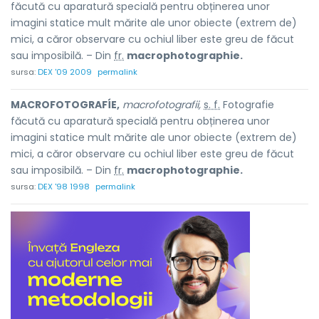
făcută cu aparatură specială pentru obținerea unor
imagini statice mult mărite ale unor obiecte (extrem de)
mici, a căror observare cu ochiul liber este greu de făcut
sau imposibilă. – Din
fr.
macrophotographie.
sursa:
DEX '09 2009
permalink
MACROFOTOGRAFÍE,
macrofotografii,
s. f.
Fotografie
făcută cu aparatură specială pentru obținerea unor
imagini statice mult mărite ale unor obiecte (extrem de)
mici, a căror observare cu ochiul liber este greu de făcut
sau imposibilă. – Din
fr.
macrophotographie.
sursa:
DEX '98 1998
permalink