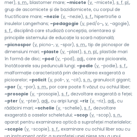
mer),
s. m.
, blastomer mare;
~micete
(
v.
-micete),
s. f.
pl.
,
grup de ascomicete și de bazidiomicete, cu corpul de
fructificare mare;
~nezie
(
v.
-nezie),
s. f.
, hipertrofie a
insulelor Langerhans;
~pedagogie
(
v.
ped/o-
,
v.
-agogie),
1
s. f.
, disciplină care studiază concepția, orientarea și
principiile sistemului de educație la scară națională;
~picnospor
(
v.
picno-,
v.
-spor),
s. m.
, tip de picnospor de
dimensiuni mari;
~plaste
(
v.
-plast),
s. n.
pl.
, plastide mari
în formă de disc;
~pod
(
v.
-pod),
adj.
, care are picioarele,
înotătoarele sau pedunculii lungi;
~podie
(
v.
-podie),
s. f.
,
malformație caracterizată prin dezvoltarea exagerată a
picioarelor;
~policit
(
v.
poli-,
v.
-cit),
s. n.
, granulocit gigant;
~por
(
v.
-por),
s. m.
, por care poate fi văzut cu ochiul liber;
~prosopie
(
v.
-prosopie),
s. f.
, dezvoltare exagerată a feței;
~pter
(
v.
-pter),
adj.
, cu aripi lungi;
~riz
(
v.
-riz),
adj.
, cu
rădăcini mari;
~schelie
(
v.
-schelie),
s. f.
, dezvoltare
exagerată a oaselor scheletului;
~scop
(
v.
-scop),
s. n.
,
aparat pentru examinarea optică a suprafeței materialelor;
~scopie
(
v.
-scopie),
s. f.
, examinare cu ochiul liber sau cu
un instrument optic a suprafeței unei piese sau a unui