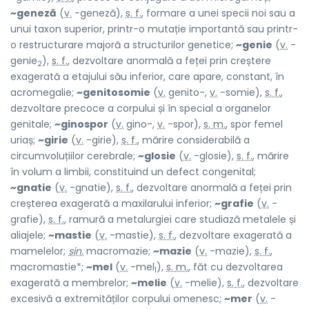
~geneză
(
v.
-geneză),
s. f.
, formare a unei specii noi sau a
unui taxon superior, printr-o mutație importantă sau printr-
o restructurare majoră a structurilor genetice;
~genie
(
v.
-
genie
),
s. f.
, dezvoltare anormală a feței prin creștere
2
exagerată a etajului său inferior, care apare, constant, în
acromegalie;
~genitosomie
(
v.
genito-,
v.
-somie),
s. f.
,
dezvoltare precoce a corpului și în special a organelor
genitale;
~ginospor
(
v.
gino-,
v.
-spor),
s. m.
, spor femel
uriaș;
~girie
(
v.
-girie),
s. f.
, mărire considerabilă a
circumvoluțiilor cerebrale;
~glosie
(
v.
-glosie),
s. f.
, mărire
în volum a limbii, constituind un defect congenital;
~gnatie
(
v.
-gnatie),
s. f.
, dezvoltare anormală a feței prin
creșterea exagerată a maxilarului inferior;
~grafie
(
v.
-
grafie),
s. f.
, ramură a metalurgiei care studiază metalele și
aliajele;
~mastie
(
v.
-mastie),
s. f.
, dezvoltare exagerată a
mamelelor;
sin.
macromazie;
~mazie
(
v.
-mazie),
s. f.
,
macromastie*;
~mel
(
v.
-mel
),
s. m.
, făt cu dezvoltarea
1
exagerată a membrelor;
~melie
(
v.
-melie),
s. f.
, dezvoltare
excesivă a extremităților corpului omenesc;
~mer
(
v.
-