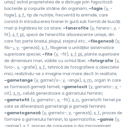
uriaș) avînd proprietatea de a distruge prin fagocitoză
bacteriile și corpurile străine din organism;
~fagie
(
v.
-
fagie),
s. f.
, tip de nutriție, frecventă la animale, care
constă în introducerea hranei în gură sub formă de bucăți
mari și înghițirea lor ca atare;
~fanerofite
(
v.
fanero-,
v.
-
fit),
s. f.
pl.
, specii de fanerofite arborescente uriașe, din
care fac parte bradul, plopul, stejarul etc.;
~filogeneză
(
v.
filo-
,
v.
-geneză),
s. f.
, filogenie a unităților sistematice
2
superioare speciei;
~fite
(
v.
-fit),
s. f.
pl.
, plante superioare
de dimensiuni mari, vizibile cu ochiul liber;
~fotografie
(
v.
foto-,
v.
-grafie),
s. f.
, tehnică de fotografiere a obiectelor
mici, realizîndu-se o imagine mai mare decît în realitate;
~gametange
(
v.
gamet/o-,
v.
-ange),
s. m.
, organ în care
se formează gameții femeli;
~gametocit
(
v.
gameto-,
v.
-
cit),
s. n.
, celulă generatoare a gametului feminin;
~gametofit
(
v.
gameto-,
v.
-fit),
s. n.
, gametofit femel pe
care se diferențiază gametangii și gameții feminini;
~gametogeneză
(
v.
gameto-,
v.
-geneză),
s. f.
, proces de
formare a gametului feminin, la spermatofite;
~gamie
(
v.
-gamie),
s. f.
, proces de conjugare a doi microgameți;