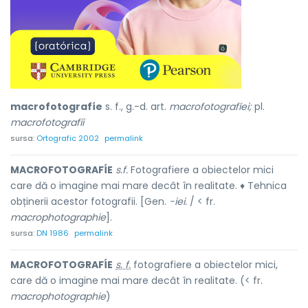
macrofotografíe
s. f., g.-d. art.
macrofotografíei;
pl.
macrofotografíi
sursa:
Ortografic 2002
permalink
MACROFOTOGRAFÍE
s.f.
Fotografiere a obiectelor mici
care dă o imagine mai mare decât în realitate. ♦ Tehnica
obținerii acestor fotografii. [Gen.
-iei.
/ < fr.
macrophotographie
].
sursa:
DN 1986
permalink
MACROFOTOGRAFÍE
s. f.
fotografiere a obiectelor mici,
care dă o imagine mai mare decât în realitate. (< fr.
macrophotographie
)