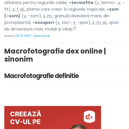
afinitate pentru regiunile calde;
~termofite
(
v.
termo-,
v.
-
fit),
s. f.
pl.
, plante care cresc în regiunile tropicale;
~zom
(~som)
(
v.
-zom),
s. m.
, granulă alveolară mare, din
protoplasmă;
~zoospori
(
v.
zoo-,
v.
-spor),
s. m.
pl.
, spori
[1]
de dimensiuni mari, mobili și ciliați.
sursa:
DETS 1987
permalink
Macrofotografie dex online |
sinonim
Macrofotografie definitie