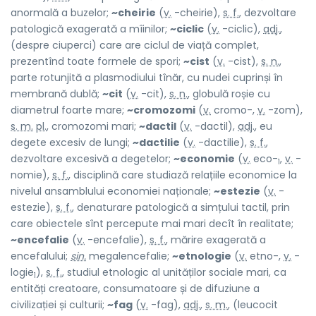
anormală a buzelor;
~cheirie
(
v.
-cheirie),
s. f.
, dezvoltare
patologică exagerată a mîinilor;
~ciclic
(
v.
-ciclic),
adj.
,
(despre ciuperci) care are ciclul de viață complet,
prezentînd toate formele de spori;
~cist
(
v.
-cist),
s. n.
,
parte rotunjită a plasmodiului tînăr, cu nudei cuprinși în
membrană dublă;
~cit
(
v.
-cit),
s. n.
, globulă roșie cu
diametrul foarte mare;
~cromozomi
(
v.
cromo-,
v.
-zom),
s. m.
pl.
, cromozomi mari;
~dactil
(
v.
-dactil),
adj.
, eu
degete excesiv de lungi;
~dactilie
(
v.
-dactilie),
s. f.
,
dezvoltare excesivă a degetelor;
~economie
(
v.
eco-
,
v.
-
1
nomie),
s. f.
, disciplină care studiază relațiile economice la
nivelul ansamblului economiei naționale;
~estezie
(
v.
-
estezie),
s. f.
, denaturare patologică a simțului tactil, prin
care obiectele sînt percepute mai mari decît în realitate;
~encefalie
(
v.
-encefalie),
s. f.
, mărire exagerată a
encefalului;
sin.
megalencefalie;
~etnologie
(
v.
etno-,
v.
-
logie
),
s. f.
, studiul etnologic al unităților sociale mari, ca
1
entități creatoare, consumatoare și de difuziune a
civilizației și culturii;
~fag
(
v.
-fag),
adj.
,
s. m.
, (leucocit