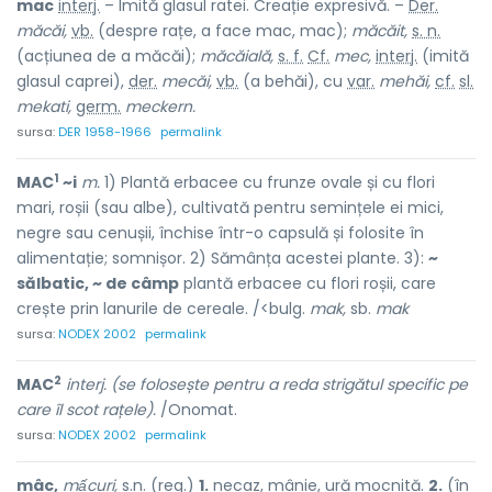
mac
interj.
– Imită glasul ratei. Creație expresivă. –
Der.
măcăi,
vb.
(despre rațe, a face mac, mac);
măcăit,
s. n.
(acțiunea de a măcăi);
măcăială,
s. f.
Cf.
mec,
interj.
(imită
glasul caprei),
der.
mecăi,
vb.
(a behăi), cu
var.
mehăi,
cf.
sl.
mekati,
germ.
meckern.
sursa:
DER 1958-1966
permalink
1
MAC
~i
m.
1) Plantă erbacee cu frunze ovale și cu flori
mari, roșii (sau albe), cultivată pentru semințele ei mici,
negre sau cenușii, închise într-o capsulă și folosite în
alimentație; somnișor. 2) Sămânța acestei plante. 3):
~
sălbatic, ~ de câmp
plantă erbacee cu flori roșii, care
crește prin lanurile de cereale. /<bulg.
mak,
sb.
mak
sursa:
NODEX 2002
permalink
2
MAC
interj. (se folosește pentru a reda strigătul specific pe
care îl scot rațele).
/Onomat.
sursa:
NODEX 2002
permalink
mâc,
mấcuri,
s.n. (reg.)
1.
necaz, mânie, ură mocnită.
2.
(în