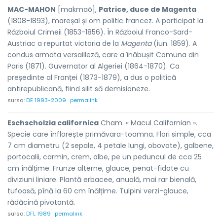
MAC-MAHON
[makmaõ],
Patrice, duce de Magenta
(1808-1893), mareșal și om politic francez. A participat la
Războiul Crimeii (1853-1856). În Războiul Franco-Sard-
Austriac a repurtat victoria de la
Magenta
(iun. 1859). A
condus armata versailleză, care a înăbușit Comuna din
Paris (1871). Guvernator al Algeriei (1864-1870). Ca
președinte al Franței (1873-1879), a dus o politică
antirepublicană, fiind silit să demisioneze.
sursa:
DE 1993-2009
permalink
Eschscholzia californica
Cham. « Macul Californian ».
Specie care înflorește primăvara-toamna. Flori simple, cca
7 cm diametru (2 sepale, 4 petale lungi, obovate), galbene,
portocalii, carmin, crem, albe, pe un peduncul de cca 25
cm înălțime. Frunze alterne, glauce, penat-fidate cu
diviziuni liniare. Plantă erbacee, anuală, mai rar bienală,
tufoasă, pînă la 60 cm înălțime. Tulpini verzi-glauce,
rădăcină pivotantă.
sursa:
DFL 1989
permalink