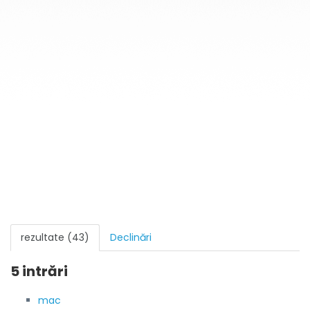
rezultate (43)
Declinări
5 intrări
mac