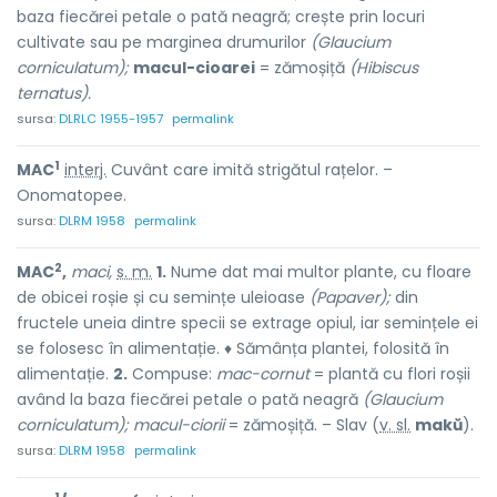
baza fiecărei petale o pată neagră; crește prin locuri
cultivate sau pe marginea drumurilor
(Glaucium
corniculatum);
macul-cioarei
= zămoșiță
(Hibiscus
ternatus).
sursa:
DLRLC 1955-1957
permalink
1
MAC
interj.
Cuvânt care imită strigătul rațelor. –
Onomatopee.
sursa:
DLRM 1958
permalink
2
MAC
,
maci,
s. m.
1.
Nume dat mai multor plante, cu floare
de obicei roșie și cu semințe uleioase
(Papaver);
din
fructele uneia dintre specii se extrage opiul, iar semințele ei
se folosesc în alimentație. ♦ Sămânța plantei, folosită în
alimentație.
2.
Compuse:
mac-cornut
= plantă cu flori roșii
având la baza fiecărei petale o pată neagră
(Glaucium
corniculatum);
macul-ciorii
= zămoșiță. – Slav (
v. sl.
makŭ
).
sursa:
DLRM 1958
permalink