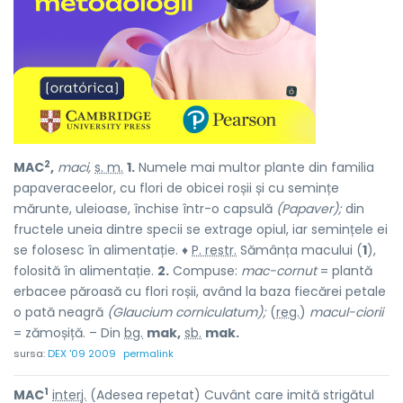
2
MAC
,
maci,
s. m.
1.
Numele mai multor plante din familia
papaveraceelor, cu flori de obicei roșii și cu semințe
mărunte, uleioase, închise într-o capsulă
(Papaver);
din
fructele uneia dintre specii se extrage opiul, iar semințele ei
se folosesc în alimentație. ♦
P. restr.
Sămânța macului (
1
),
folosită în alimentație.
2.
Compuse:
mac-cornut
= plantă
erbacee păroasă cu flori roșii, având la baza fiecărei petale
o pată neagră
(Glaucium corniculatum);
(
reg.
)
macul-ciorii
= zămoșiță. – Din
bg.
mak,
sb.
mak.
sursa:
DEX '09 2009
permalink
1
MAC
interj.
(Adesea repetat) Cuvânt care imită strigătul