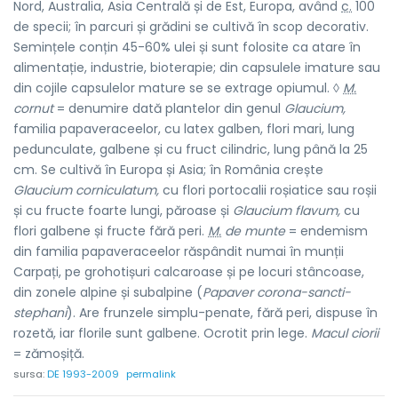
Nord, Australia, Asia Centrală și de Est, Europa, având
c.
100
de specii; în parcuri și grădini se cultivă în scop decorativ.
Semințele conțin 45-60% ulei și sunt folosite ca atare în
alimentație, industrie, bioterapie; din capsulele imature sau
din cojile capsulelor mature se se extrage opiumul. ◊
M.
cornut
= denumire dată plantelor din genul
Glaucium,
familia papaveraceelor, cu latex galben, flori mari, lung
pedunculate, galbene și cu fruct cilindric, lung până la 25
cm. Se cultivă în Europa și Asia; în România crește
Glaucium corniculatum,
cu flori portocalii roșiatice sau roșii
și cu fructe foarte lungi, păroase și
Glaucium flavum,
cu
flori galbene și fructe fără peri.
M.
de munte
= endemism
din familia papaveraceelor răspândit numai în munții
Carpați, pe grohotișuri calcaroase și pe locuri stâncoase,
din zonele alpine și subalpine (
Papaver corona-sancti-
stephani
). Are frunzele simplu-penate, fără peri, dispuse în
rozetă, iar florile sunt galbene. Ocrotit prin lege.
Macul ciorii
= zămoșiță.
sursa:
DE 1993-2009
permalink