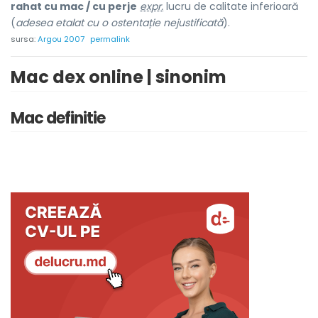
rahat cu mac / cu perje
expr.
lucru de calitate inferioară
(
adesea etalat cu o ostentație nejustificată
).
sursa:
Argou 2007
permalink
Mac dex online | sinonim
Mac definitie