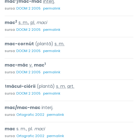
1
mac
/mac-mác
interj.
sursa:
DOOM 2 2005
permalink
2
mac
s. m.
,
pl.
maci
sursa:
DOOM 2 2005
permalink
mac-cornút
(plantă)
s. m.
sursa:
DOOM 2 2005
permalink
1
mac-mác
v.
mac
sursa:
DOOM 2 2005
permalink
!mácul-ciórii
(plantă)
s. m.
art.
sursa:
DOOM 2 2005
permalink
mac/mac-mac
interj.
sursa:
Ortografic 2002
permalink
mac
s. m., pl.
maci
sursa:
Ortografic 2002
permalink