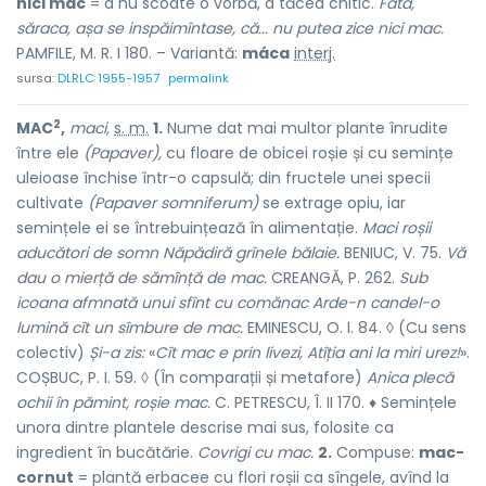
nici mac
= a nu scoate o vorbă, a tăcea chitic.
Fata,
săraca, așa se inspăimîntase, că... nu putea zice nici mac.
PAMFILE, M. R. I 180. – Variantă:
máca
interj.
sursa:
DLRLC 1955-1957
permalink
2
MAC
,
maci,
s. m.
1.
Nume dat mai multor plante înrudite
între ele
(Papaver),
cu floare de obicei roșie și cu semințe
uleioase închise într-o capsulă; din fructele unei specii
cultivate
(Papaver somniferum)
se extrage opiu, iar
semințele ei se întrebuințează în alimentație.
Maci roșii
aducători de somn Năpădiră grînele bălaie.
BENIUC, V. 75.
Vă
dau o mierță de sămînță de mac.
CREANGĂ, P. 262.
Sub
icoana afmnată unui sfînt cu comănac Arde-n candel-o
lumină cît un sîmbure de mac.
EMINESCU, O. I. 84. ◊ (Cu sens
colectiv)
Și-a zis:
«
Cît mac e prin livezi, Atîția ani la miri urez!
».
COȘBUC, P. I. 59. ◊ (În comparații și metafore)
Anica plecă
ochii în pămint, roșie mac.
C. PETRESCU, Î. II 170. ♦ Semințele
unora dintre plantele descrise mai sus, folosite ca
ingredient în bucătărie.
Covrigi cu mac.
2.
Compuse:
mac-
cornut
= plantă erbacee cu flori roșii ca sîngele, avînd la