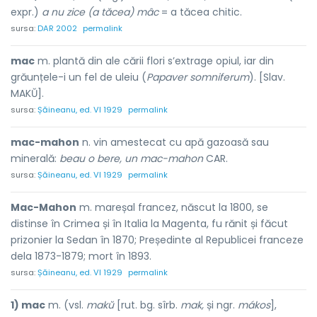
expr.)
a nu zice (a tăcea) mâc
= a tăcea chitic.
sursa:
DAR 2002
permalink
mac
m. plantă din ale cării flori s’extrage opiul, iar din
grăunțele-i un fel de uleiu (
Papaver somniferum
). [Slav.
MAKŬ].
sursa:
Șăineanu, ed. VI 1929
permalink
mac-mahon
n. vin amestecat cu apă gazoasă sau
minerală:
beau o bere, un mac-mahon
CAR.
sursa:
Șăineanu, ed. VI 1929
permalink
Mac-Mahon
m. mareșal francez, născut la 1800, se
distinse în Crimea și în Italia la Magenta, fu rănit și făcut
prizonier la Sedan în 1870; Președinte al Republicei franceze
dela 1873-1879; mort în 1893.
sursa:
Șăineanu, ed. VI 1929
permalink
1) mac
m. (vsl.
makŭ
[rut. bg. sîrb.
mak,
și ngr.
mákos
],