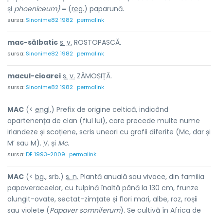
și
phoeniceum)
= (
reg.
) papar
u
nă.
sursa:
Sinonime82 1982
permalink
mac-sălb
a
tic
s.
v.
ROSTOPASCĂ.
sursa:
Sinonime82 1982
permalink
macul-cio
a
rei
s.
v.
ZĂMOȘIȚĂ.
sursa:
Sinonime82 1982
permalink
MAC
(<
engl.
) Prefix de origine celtică, indicând
apartenența de clan (fiul lui), care precede multe nume
irlandeze și scoțiene, scris uneori cu grafii diferite (Mc, dar și
M’ sau M).
V.
și
Mc.
sursa:
DE 1993-2009
permalink
MAC
(<
bg.
, srb.)
s. n.
Plantă anuală sau vivace, din familia
papaveraceelor, cu tulpină înaltă până la 130 cm, frunze
alungit-ovate, sectat-zimțate și flori mari, albe, roz, roșii
sau violete (
Papaver somniferum
). Se cultivă în Africa de