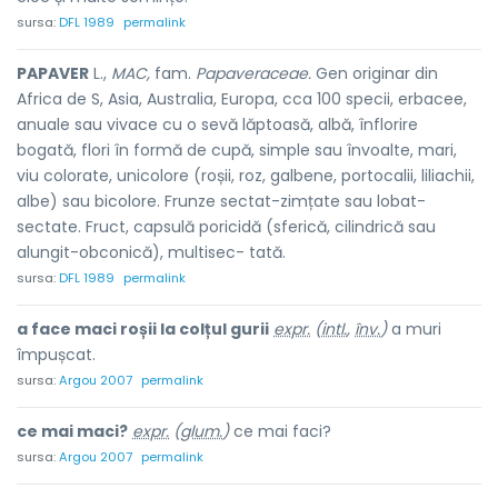
sursa:
DFL 1989
permalink
PAPAVER
L.,
MAC,
fam.
Papaveraceae.
Gen originar din
Africa de S, Asia, Australia, Europa, cca 100 specii, erbacee,
anuale sau vivace cu o sevă lăptoasă, albă, înflorire
bogată, flori în formă de cupă, simple sau învoalte, mari,
viu colorate, unicolore (roșii, roz, galbene, portocalii, liliachii,
albe) sau bicolore. Frunze sectat-zimțate sau lobat-
sectate. Fruct, capsulă poricidă (sferică, cilindrică sau
alungit-obconică), multisec- tată.
sursa:
DFL 1989
permalink
a face maci roșii la colțul gurii
expr.
(
intl.
,
înv.
)
a muri
împușcat.
sursa:
Argou 2007
permalink
ce mai maci?
expr.
(
glum.
)
ce mai faci?
sursa:
Argou 2007
permalink