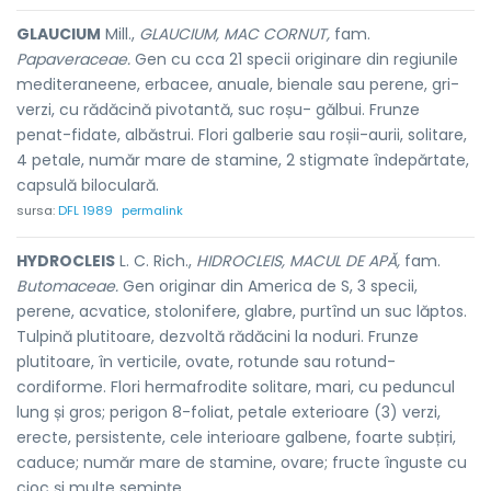
GLAUCIUM
Mill.,
GLAUCIUM, MAC CORNUT,
fam.
Papaveraceae.
Gen cu cca 21 specii originare din regiunile
mediteraneene, erbacee, anuale, bienale sau perene, gri-
verzi, cu rădăcină pivotantă, suc roșu- gălbui. Frunze
penat-fidate, albăstrui. Flori galberie sau roșii-aurii, solitare,
4 petale, număr mare de stamine, 2 stigmate îndepărtate,
capsulă biloculară.
sursa:
DFL 1989
permalink
HYDROCLEIS
L. C. Rich.,
HIDROCLEIS, MACUL DE APĂ,
fam.
Butomaceae.
Gen originar din America de S, 3 specii,
perene, acvatice, stolonifere, glabre, purtînd un suc lăptos.
Tulpină plutitoare, dezvoltă rădăcini la noduri. Frunze
plutitoare, în verticile, ovate, rotunde sau rotund-
cordiforme. Flori hermafrodite solitare, mari, cu peduncul
lung și gros; perigon 8-foliat, petale exterioare (3) verzi,
erecte, persistente, cele interioare galbene, foarte subțiri,
caduce; număr mare de stamine, ovare; fructe înguste cu
cioc și multe semințe.