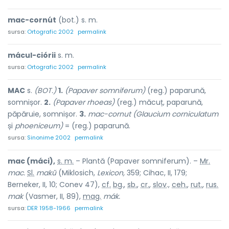
mac-cornút
(bot.) s. m.
sursa:
Ortografic 2002
permalink
mácul-ciórii
s. m.
sursa:
Ortografic 2002
permalink
MAC
s.
(BOT.)
1.
(Papaver somniferum)
(reg.) paparună,
somnișor.
2.
(Papaver rhoeas)
(reg.) măcuț, paparună,
păpăruie, somnișor.
3.
mac-cornut (Glaucium corniculatum
și
phoeniceum)
= (reg.) paparună.
sursa:
Sinonime 2002
permalink
mac (máci),
s. m.
– Plantă (Papaver somniferum). –
Mr.
mac.
Sl.
makŭ
(Miklosich,
Lexicon,
359; Cihac, II, 179;
Berneker, II, 10; Conev 47),
cf.
bg.
,
sb.
,
cr.
,
slov
.,
ceh.
,
rut.
,
rus.
mak
(Vasmer, II, 89),
mag.
mák.
sursa:
DER 1958-1966
permalink