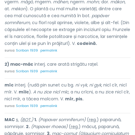
vgerm.
mâgó,
mgerm.
mâhen,
ngerm.
mohn;
dor.
mákon,
at.
mékon
). O plantă cu maĭ multe varietățĭ, dintre care
cea maĭ cunoscută e cea numită în bot.
papáver
somniferum,
cu florĭ roșiĭ aprinse, violete, albe și alt-fel. (Din
cápsulele eĭ necoapte se extrage pin inciziunĭ opiu. Frunzele
eĭ îs narcotice, florile potolitoare și narcotice, ĭar semințele
conțin uleĭ și se pun în prăjiturĭ). V.
codeină.
sursa:
Scriban 1939
permalink
2) mac-mác
interj. care arată strigătu rațeĭ.
sursa:
Scriban 1939
permalink
mîc
interj. (rudă pin sunet cu bg.
ni vyk, ni gyk,
nicĭ cîr, nicĭ
mîr. V.
mîlc
).
A nu zice nicĭ mîc,
a nu crîcni, a nu zice nicĭ cîr,
nicĭ mîr, a tăcea molcom. V.
mîr, pis.
sursa:
Scriban 1939
permalink
MAC
s.
(
BOT.
)
1.
(Papaver somniferum)
(
reg.
) papar
u
nă,
somniș
o
r.
2.
(Papaver rhoeas)
(
reg.
) măc
u
ț, papar
u
nă,
păpăr
u
ie, somniș
o
r.
3.
mac-cornut (Glaucium corniculatum