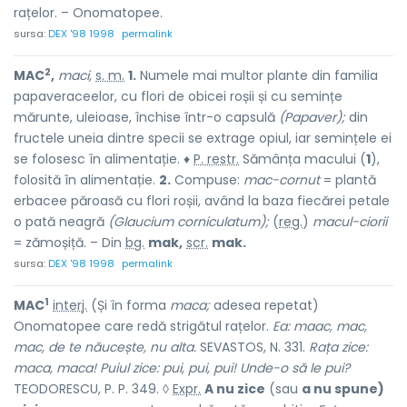
rațelor. – Onomatopee.
sursa:
DEX '98 1998
permalink
2
MAC
,
maci,
s. m.
1.
Numele mai multor plante din familia
papaveraceelor, cu flori de obicei roșii și cu semințe
mărunte, uleioase, închise într-o capsulă
(Papaver);
din
fructele uneia dintre specii se extrage opiul, iar semințele ei
se folosesc în alimentație. ♦
P. restr.
Sămânța macului (
1
),
folosită în alimentație.
2.
Compuse:
mac-cornut
= plantă
erbacee păroasă cu flori roșii, având la baza fiecărei petale
o pată neagră
(Glaucium corniculatum);
(
reg.
)
macul-ciorii
= zămoșiță. – Din
bg.
mak,
scr.
mak.
sursa:
DEX '98 1998
permalink
1
MAC
interj.
(Și în forma
maca;
adesea repetat)
Onomatopee care redă strigătul rațelor.
Ea: maac, mac,
mac, de te năucește, nu alta.
SEVASTOS, N. 331.
Rața zice:
maca, maca! Puiul zice: pui, pui, pui! Unde-o să le pui?
TEODORESCU, P. P. 349. ◊
Expr.
A nu zice
(sau
a nu spune)