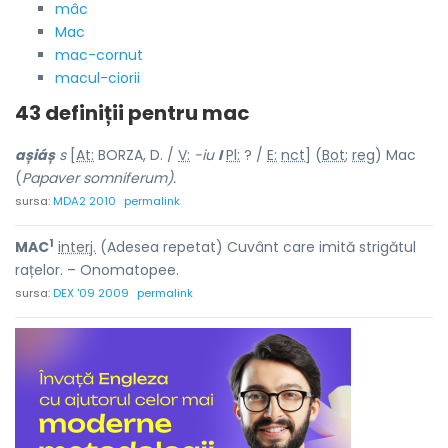
mâc
Mac
mac-cornut
macul-ciorii
43 definiții pentru
mac
așiáș
s
[
At:
BORZA, D. /
V:
-iu
I
Pl:
? /
E:
nct
] (
Bot
;
reg
) Mac
(
Papaver somniferum).
sursa:
MDA2 2010
permalink
1
MAC
interj.
(Adesea repetat) Cuvânt care imită strigătul
rațelor. – Onomatopee.
sursa:
DEX '09 2009
permalink