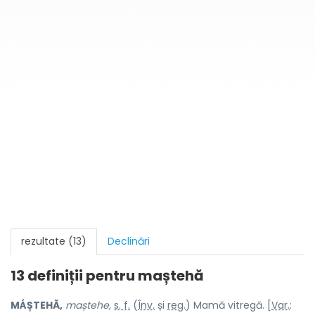
rezultate (13)
Declinări
13 definiții pentru
maștehă
MÁȘTEHĂ,
maștehe,
s. f.
(
Înv.
și
reg.
) Mamă vitregă. [
Var.
: