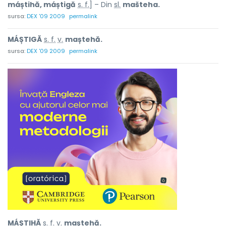
máștihă, máștigă
s. f.
] – Din
sl.
mašteha.
sursa:
DEX '09 2009
permalink
MÁȘTIGĂ
s. f.
v.
maștehă.
sursa:
DEX '09 2009
permalink
MÁȘTIHĂ
s. f.
v.
maștehă.