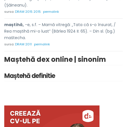
(Șăineanu).
sursa:
DRAM 2015 2015
permalink
maștíhă,
-e, s.f. – Mamă vitregă: „Tata că s-o însurat, /
Rea maștihă mi-o luat” (Bârlea 1924 II: 65). – Din sl. (bg.)
maštecha.
sursa:
DRAM 2011
permalink
Maștehă dex online | sinonim
Maștehă definitie