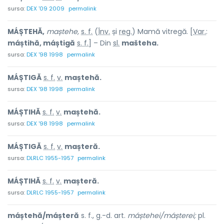
sursa:
DEX '09 2009
permalink
MÁȘTEHĂ,
maștehe,
s. f.
(
Înv.
și
reg.
) Mamă vitregă. [
Var.
:
máștihă, máștigă
s. f.
] – Din
sl.
mašteha.
sursa:
DEX '98 1998
permalink
MÁȘTIGĂ
s. f.
v.
maștehă.
sursa:
DEX '98 1998
permalink
MÁȘTIHĂ
s. f.
v.
maștehă.
sursa:
DEX '98 1998
permalink
MÁȘTIGĂ
s. f.
v.
mașteră.
sursa:
DLRLC 1955-1957
permalink
MÁȘTIHĂ
s. f.
v.
mașteră.
sursa:
DLRLC 1955-1957
permalink
máștehă/máșteră
s. f., g.-d. art.
máștehei/máșterei;
pl.