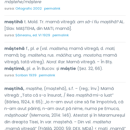
máștehe/máștere
sursa:
Ortografic 2002
permalink
maștihă
t. Mold. Tr. mamă vitregă:
am să-i fiu maștihă?
AL.
[Slav. MAȘTEHA, din MATI, mamă].
sursa:
Șăineanu, ed. VI 1929
permalink
máștehă
f., pl.
e
(vsl.
mašteha,
mamă vitregă, d.
mati,
mamă; bg.
mašteha,
rus.
máčiha;
ung.
mostoha,
mamă
vitregă, tată vitreg).
Nord. Rar.
Mamă vitregă. – În Btș.
máștimă,
pl.
e.
În Bucov. și
máștie
(Șez. 32, 66).
sursa:
Scriban 1939
permalink
maștíhă,
maștihe,
(maștehă), s.f. – (reg.; înv.) Mamă
vitregă: „Tata că s-o însurat, / Rea
maștihă
mi-o luat”
(Bârlea, 1924, II: 65); „Io n-am avut cine să fie împotrivă, că
n-am avut părinți, n-am avut pă nime, numa pe Emuca,
măștihoaia
” (Memoria, 2014: 146). Atestat și în Maramureșul
din dreapta Tisei, în var. maștehă. – Din vsl.
mašteha
„mamă vitregă” (Frățilă, 2000: 59; DEX, MDA) < mati „mamă”