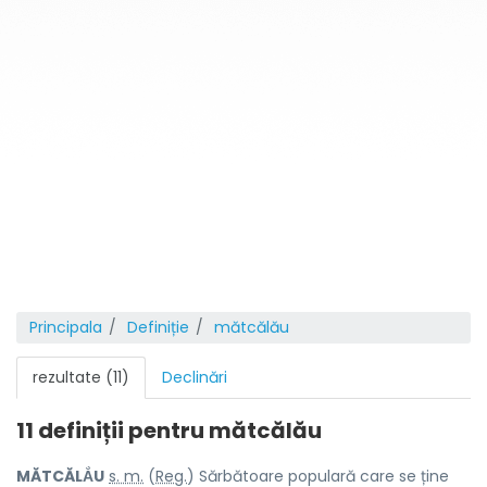
Principala
Definiție
mătcălău
rezultate (11)
Declinări
11 definiții pentru
mătcălău
MĂTCĂLẮU
s. m.
(
Reg.
) Sărbătoare populară care se ține