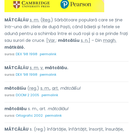
MĂTCĂLẮU
s. m.
(
Reg.
) Sărbătoare populară care se ține
într-una din zilele de după Paști, când băieții și fetele se
adună pentru a schimba între ei ouă roșii și a se prinde frați
sau surori de cruce. [
Var.
:
mâtcălắu
s. n.
] – Din
magh.
mátkáló.
sursa:
DEX '98 1998
permalink
MÂTCĂLẮU
s. m.
v.
mătcălău.
sursa:
DEX '98 1998
permalink
mătcălắu
(
reg.
)
s. m.
,
art.
mătcălắul
sursa:
DOOM 2 2005
permalink
mătcălău
s. m., art.
mătcălăul
sursa:
Ortografic 2002
permalink
MĂTCĂLĂU
s. (reg.) înfărtăție, înfârtățit, însorțit, însurăție,