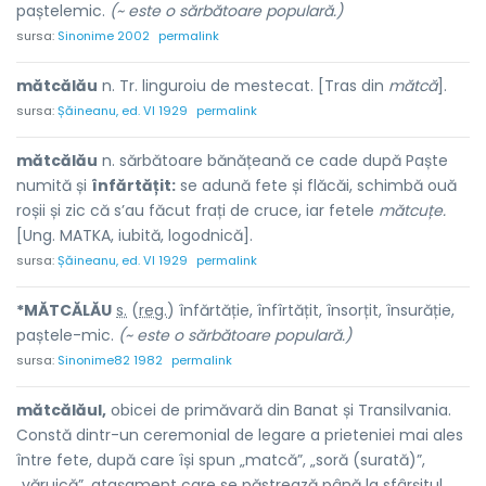
paștelemic.
(~ este o sărbătoare populară.)
sursa:
Sinonime 2002
permalink
mătcălău
n. Tr. linguroiu de mestecat. [Tras din
mătcă
].
sursa:
Șăineanu, ed. VI 1929
permalink
mătcălău
n. sărbătoare bănățeană ce cade după Paște
numită și
înfărtățit:
se adună fete și flăcăi, schimbă ouă
roșii și zic că s’au făcut frați de cruce, iar fetele
mătcuțe.
[Ung. MATKA, iubită, logodnică].
sursa:
Șăineanu, ed. VI 1929
permalink
*MĂTCĂL
Ă
U
s.
(
reg.
) înfărtăț
i
e, înfîrtăț
i
t, însorț
i
t, însurăț
i
e,
paștele-m
i
c.
(~ este o sărbătoare populară.)
sursa:
Sinonime82 1982
permalink
mătcălăul,
obicei de primăvară din Banat și Transilvania.
Constă dintr-un ceremonial de legare a prieteniei mai ales
între fete, după care își spun „matcă”, „soră (surată)”,
„văruică”, atașament care se păstrează până la sfârșitul