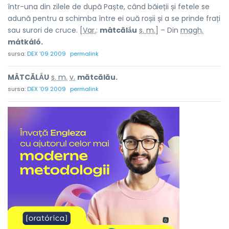
într-una din zilele de după Paște, când băieții și fetele se
adună pentru a schimba între ei ouă roșii și a se prinde frați
sau surori de cruce. [
Var.
:
mâtcălắu
s. m.
] – Din
magh.
mátkáló.
sursa:
DEX '09 2009
permalink
MÂTCĂLẮU
s. m.
v.
mătcălău.
sursa:
DEX '09 2009
permalink