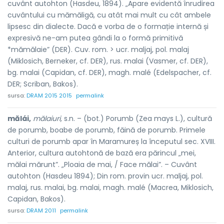
cuvânt autohton (Hasdeu, 1894). „Apare evidentă înrudirea
cuvântului cu mămăligă, cu atât mai mult cu cât ambele
lipsesc din dialecte. Dacă e vorba de o formație internă și
expresivă ne-am putea gândi la o formă primitivă
*mămălaie” (DER). Cuv. rom. > ucr. maljaj, pol. malaj
(Miklosich, Berneker, cf. DER), rus. malai (Vasmer, cf. DER),
bg. malai (Capidan, cf. DER), magh. malé (Edelspacher, cf.
DER; Scriban, Bakos).
sursa:
DRAM 2015 2015
permalink
mălái,
mălaiuri,
s.n. – (bot.) Porumb (Zea mays L.), cultură
de porumb, boabe de porumb, făină de porumb. Primele
culturi de porumb apar în Maramureș la începutul sec. XVIII.
Anterior, cultura autohtonă de bază era părincul „mei,
mălai mărunt”. „Ploaia de mai, / Face mălai”. – Cuvânt
autohton (Hasdeu 1894); Din rom. provin ucr. maljaj, pol.
malaj, rus. malai, bg. malai, magh. malé (Macrea, Miklosich,
Capidan, Bakos).
sursa:
DRAM 2011
permalink