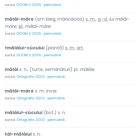
sursa:
DOOM 2 2005
permalink
mălái-máre
(om bleg, mâncăcios)
s. m.
,
g.-d.
lui mălái-
máre;
pl.
mălái-máre
sursa:
DOOM 2 2005
permalink
!măláiul-cúcului
(plantă)
s. m.
art.
sursa:
DOOM 2 2005
permalink
mălái
s. n., (turte, semănături) pl.
măláie
sursa:
Ortografic 2002
permalink
mălái-máre
s. m. invar.
sursa:
Ortografic 2002
permalink
măláiul-cúcului
(bot.) s. n.
sursa:
Ortografic 2002
permalink
tái-măláiul
s. n.