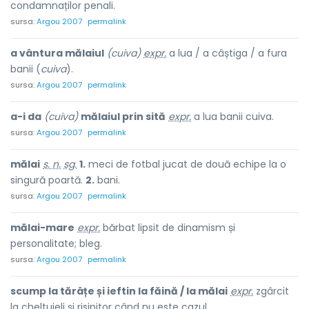
condamnaților penali.
sursa:
Argou 2007
permalink
a vântura mălaiul
(cuiva)
expr.
a lua / a câștiga / a fura
banii (
cuiva
).
sursa:
Argou 2007
permalink
a-i da
(cuiva)
mălaiul prin sită
expr.
a lua banii cuiva.
sursa:
Argou 2007
permalink
mălai
s. n.
sg.
1.
meci de fotbal jucat de două echipe la o
singură poartă.
2.
bani.
sursa:
Argou 2007
permalink
mălai-mare
expr.
bărbat lipsit de dinamism și
personalitate; bleg.
sursa:
Argou 2007
permalink
scump la tărâțe și ieftin la făină / la mălai
expr.
zgârcit
la cheltuieli și risipitor când nu este cazul.