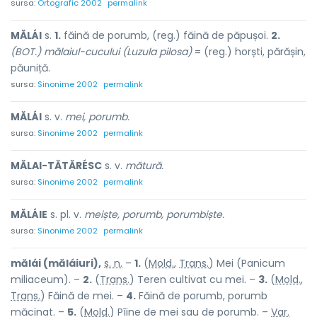
sursa:
Ortografic 2002
permalink
MĂLÁI
s.
1.
făină de porumb, (reg.) făină de păpușoi.
2.
(BOT.) mălaiul-cucului (Luzula pilosa)
= (reg.) horști, părășin,
păuniță.
sursa:
Sinonime 2002
permalink
MĂLÁI
s. v.
mei, porumb.
sursa:
Sinonime 2002
permalink
MĂLAI-TĂTĂRÉSC
s. v.
mătură.
sursa:
Sinonime 2002
permalink
MĂLÁIE
s. pl. v.
meiște, porumb, porumbiște.
sursa:
Sinonime 2002
permalink
mălái (măláiuri),
s. n.
–
1.
(
Mold.
,
Trans.
) Mei (Panicum
miliaceum). –
2.
(
Trans.
) Teren cultivat cu mei. –
3.
(
Mold.
,
Trans.
) Făină de mei. –
4.
Făină de porumb, porumb
măcinat. –
5.
(
Mold.
) Pîine de mei sau de porumb. –
Var.