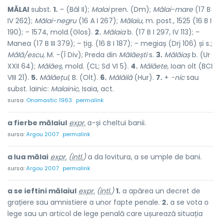
MĂLAI
subst.
1.
– (Băl II);
Malai
pren. (Dm);
Mălai-mare
(17 B
IV 262);
Mălai-negru
(16 A I 267);
Mălaiu,
m. post., 1525 (16 B I
190); – 1574, mold.(Glos).
2.
Mălaia
b. (17 B I 297, IV 113); –
Manea (17 B III 379); – țig. (16 B I 187); – megiaș (Drj 106) și s.;
Mălă/escu,
M. -(Î Div); Preda din
Mălăești
s.
3.
Mălăiaș
b. (Ur
XXII 64);
Mălăeș,
mold. (CL; Sd VI 5).
4.
Mălăete,
Ioan olt (BCI
VIII 21).
5.
Mălăețul,
B. (Olt).
6.
Mălăilă
(Hur).
7.
+
-nic
sau
subst. lainic:
Malainic,
Isaia, act.
sursa:
Onomastic 1963
permalink
a fierbe mălaiul
expr.
a-și cheltui banii.
sursa:
Argou 2007
permalink
a lua mălai
expr.
(
intl.
)
a da lovitura, a se umple de bani.
sursa:
Argou 2007
permalink
a se ieftini mălaiul
expr.
(
intl.
)
1.
a apărea un decret de
grațiere sau amnistiere a unor fapte penale.
2.
a se vota o
lege sau un articol de lege penală care ușurează situația