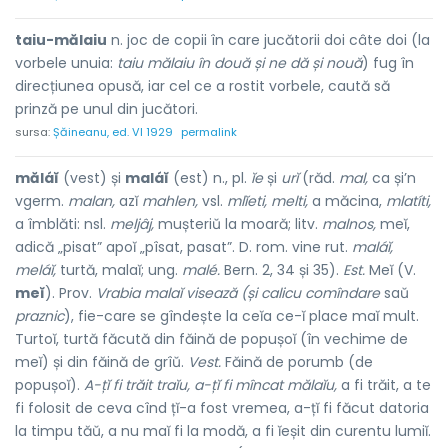
taiu-mălaiu
n. joc de copii în care jucătorii doi câte doi (la
vorbele unuia:
taiu mălaiu în două și ne dă și nouă
) fug în
direcțiunea opusă, iar cel ce a rostit vorbele, caută să
prinză pe unul din jucători.
sursa:
Șăineanu, ed. VI 1929
permalink
măláĭ
(vest) și
maláĭ
(est) n., pl.
ĭe
și
urĭ
(răd.
mal,
ca și’n
vgerm.
malan,
azĭ
mahlen,
vsl.
mlĭeti, melti,
a măcina,
mlatíti,
a îmblăti: nsl.
meljâj,
mușteriŭ la moară; litv.
malnos,
meĭ,
adică „pisat” apoĭ „pîsat, pasat”. D. rom. vine rut.
maláĭ,
meláĭ,
turtă, malaĭ; ung.
malé.
Bern. 2, 34 și 35).
Est.
Meĭ (V.
meĭ
). Prov.
Vrabia malaĭ visează (și calicu comîndare
saŭ
praznic
), fie-care se gîndește la ceĭa ce-ĭ place maĭ mult.
Turtoĭ, turtă făcută din făină de popușoĭ (în vechime de
meĭ) și din făină de grîŭ.
Vest.
Făină de porumb (de
popușoĭ).
A-țĭ fi trăit traĭu, a-țĭ fi mîncat mălaĭu,
a fi trăit, a te
fi folosit de ceva cînd țĭ-a fost vremea, a-țĭ fi făcut datoria
la timpu tăŭ, a nu maĭ fi la modă, a fi ĭeșit din curentu lumiĭ.