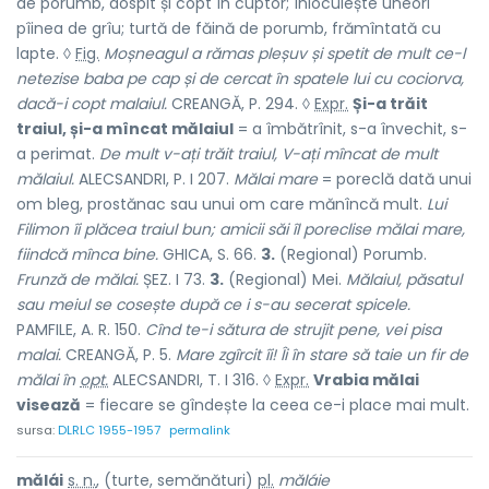
de porumb, dospit și copt în cuptor; înlocuiește uneori
pîinea de grîu; turtă de făină de porumb, frămîntată cu
lapte. ◊
Fig.
Moșneagul a rămas pleșuv și spetit de mult ce-l
netezise baba pe cap și de cercat în spatele lui cu cociorva,
dacă-i copt malaiul.
CREANGĂ, P. 294. ◊
Expr.
Și-a trăit
traiul, și-a mîncat mălaiul
= a îmbătrînit, s-a învechit, s-
a perimat.
De mult v-ați trăit traiul, V-ați mîncat de mult
mălaiul.
ALECSANDRI, P. I 207.
Mălai mare
= poreclă dată unui
om bleg, prostănac sau unui om care mănîncă mult.
Lui
Filimon îi plăcea traiul bun; amicii săi îl poreclise mălai mare,
fiindcă mînca bine.
GHICA, S. 66.
3.
(Regional) Porumb.
Frunză de mălai.
ȘEZ. I 73.
3.
(Regional) Mei.
Mălaiul, păsatul
sau meiul se cosește după ce i s-au secerat spicele.
PAMFILE, A. R. 150.
Cînd te-i sătura de strujit pene, vei pisa
malai.
CREANGĂ, P. 5.
Mare zgîrcit îi! Îi în stare să taie un fir de
mălai în
opt.
ALECSANDRI, T. I 316. ◊
Expr.
Vrabia mălai
visează
= fiecare se gîndește la ceea ce-i place mai mult.
sursa:
DLRLC 1955-1957
permalink
mălái
s. n.
, (turte, semănături)
pl.
măláie