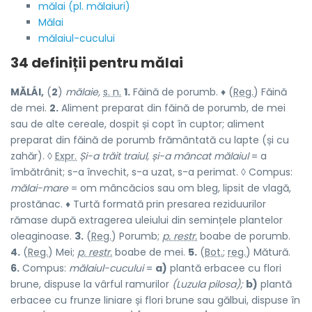
mălai (pl. mălaiuri)
Mălai
mălaiul-cucului
34 definiții pentru
mălai
MĂLÁI,
(
2
)
mălaie,
s. n.
1.
Făină de porumb. ♦ (
Reg.
) Făină
de mei.
2.
Aliment preparat din făină de porumb, de mei
sau de alte cereale, dospit și copt în cuptor; aliment
preparat din făină de porumb frământată cu lapte (și cu
zahăr). ◊
Expr.
Și-a trăit traiul, și-a mâncat mălaiul
= a
îmbătrânit; s-a învechit, s-a uzat, s-a perimat. ◊ Compus:
mălai-mare
= om mâncăcios sau om bleg, lipsit de vlagă,
prostănac. ♦ Turtă formată prin presarea reziduurilor
rămase după extragerea uleiului din semințele plantelor
oleaginoase.
3.
(
Reg.
) Porumb;
p. restr.
boabe de porumb.
4.
(
Reg.
) Mei;
p. restr.
boabe de mei.
5.
(
Bot.
;
reg.
) Mătură.
6.
Compus:
mălaiul-cucului
=
a)
plantă erbacee cu flori
brune, dispuse la vârful ramurilor
(Luzula pilosa);
b)
plantă
erbacee cu frunze liniare și flori brune sau gălbui, dispuse în