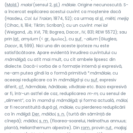
(
Mold.
)
malai
(sensul 2,
pl.
)
mălaie.
Origine necunoscută. S-
a încercat explicarea acestui cuvînt ca moștenire dacă
(Hasdeu,
Col. lui Traian,
1874, 52); ca urmaș al
sl.
mlĕti, melją
(Cihac, II, 184; Tiktin; Scriban); cu un cuvînt
mei lai
(Weigand,
Jb,
XVI, 78; Bogrea, Dacor., IV, 831; REW 5572); sau
prin
lat.
amylum
(<
gr.
ἄμυλος), cu
suf.
-
alium
(Giuglea,
Dacor.,
III, 599). Nici una din aceste ipoteze nu este
satisfăcătoare. Apare evidentă înrudirea cuvîntului cu
mămăligă,
cu atît mai mult, cu cît ambele lipsesc din
dialecte. Dacă-i vorba de o formație internă și expresivă,
ne-am putea gîndi la o formă primitivă *
mămălaie,
cu
aceeași reduplicare ca în
mămăligă
și cu
suf.
expresiv
diferit,
cf.
hărmălaie, hărăbaie, vîlvătaie
etc. Baza expresivă
ar fi, într-un astfel de caz, reduplicarea
m-m,
cu sensul de
„aliment”, ca în
mamă
și
mămăligă;
și forma actuală,
mălai,
ar fi reconstituită după
pl.
mălaie,
cu pierderea reduplicării
ca în
măligă.
Der.
mălăoi,
s. n.
(turtă din sămînță de
cînepă);
mălăoi,
s. m.
(floarea-soarelui, Helinathus annuus;
plantă, Helianthemum alpestre). Din
rom.
provin
rut.
maljaj,