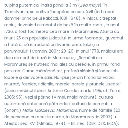
tulpina puternică, înaltă până la 3 m (
Zea mays
). În
Transilvania, se cultiva începând cu sec. XVII (în timpul
domniei principelui Rákóczi, 1631-1648). A înlocuit treptat
meiul, devenind alimentul de bază în multe zone. „În anul
1736, a fost foametea cea mare în Maramureș. Atunci au
murit 25
din populația județului. În urma foametei, guvernul
a hotărât să introducă cultivarea cartofului și a
porumbului” (Coman, 2004: 20-21). În anul 1778, mălaiul era
deja aliment de bază în Maramureș: „Românii din
Maramureș se nutresc mai ales cu cereale, în primul rând
porumb. Carne mănâncă rar, preferă slănină și îndeosebi
laptele și derivatele sale. Nu lipsește din hrana lor varza
murată, fasolea, ridichile, merele, perele și prunele uscate”
(scria medicul italian Antonio Candestrini la 1795, cf. Tomi,
2005: 95). Vezi și părinc (= mei, mălai mărunt), cultură
autohtonă anterioară pătrunderii culturii de porumb. ♦
(onom.)
Mălai, Mălăiescu, Mălaimare,
nume de familie (20
de persoane cu aceste nume, în Maramureș, în 2007). ♦
Atestat sec. XVI (Mihăilă, 1974). – Et. nec. (DER, DEX, MDA);