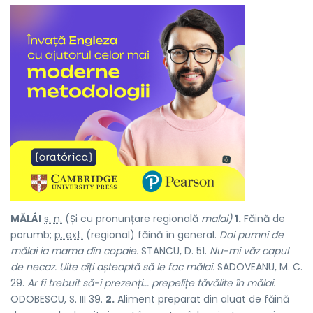
MĂLÁI
s. n.
(Și cu pronunțare regională
malai)
1.
Făină de
porumb;
p. ext.
(regional) făină în general.
Doi pumni de
mălai ia mama din copaie.
STANCU, D. 51.
Nu-mi văz capul
de necaz. Uite cîți așteaptă să le fac mălai.
SADOVEANU, M. C.
29.
Ar fi trebuit să-i prezenți... prepelițe tăvălite în mălai.
ODOBESCU, S. III 39.
2.
Aliment preparat din aluat de făină