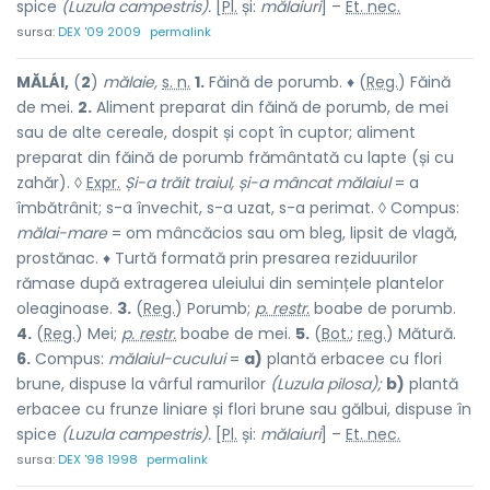
spice
(Luzula campestris).
[
Pl.
și:
mălaiuri
] –
Et. nec.
sursa:
DEX '09 2009
permalink
MĂLÁI,
(
2
)
mălaie,
s. n.
1.
Făină de porumb. ♦ (
Reg.
) Făină
de mei.
2.
Aliment preparat din făină de porumb, de mei
sau de alte cereale, dospit și copt în cuptor; aliment
preparat din făină de porumb frământată cu lapte (și cu
zahăr). ◊
Expr.
Și-a trăit traiul, și-a mâncat mălaiul
= a
îmbătrânit; s-a învechit, s-a uzat, s-a perimat. ◊ Compus:
mălai-mare
= om mâncăcios sau om bleg, lipsit de vlagă,
prostănac. ♦ Turtă formată prin presarea reziduurilor
rămase după extragerea uleiului din semințele plantelor
oleaginoase.
3.
(
Reg.
) Porumb;
p. restr.
boabe de porumb.
4.
(
Reg.
) Mei;
p. restr.
boabe de mei.
5.
(
Bot.
;
reg.
) Mătură.
6.
Compus:
mălaiul-cucului
=
a)
plantă erbacee cu flori
brune, dispuse la vârful ramurilor
(Luzula pilosa);
b)
plantă
erbacee cu frunze liniare și flori brune sau gălbui, dispuse în
spice
(Luzula campestris).
[
Pl.
și:
mălaiuri
] –
Et. nec.
sursa:
DEX '98 1998
permalink