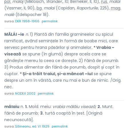
pol.
malaj
(Miklosich,
Wander.,
10; Berneker, II, 10),
rus.
malai
(Vasmer, II, 90),
bg.
malai
(Capidan,
Raporturile,
225),
mag.
malé
(Edelspacher 18).
sursa:
DER 1958-1966
permalink
MĂLÁI ~ie
n.
1) Plantă din familia gramineelor cu spicul
ramificat, având semințele în formă de boabe mici, care
servesc pentru hrana păsărilor și animalelor.
* Vrabia ~
visează
se spune (în glumă) despre acela care se
gândește mereu la ceea ce dorește. 2) Făină de porumb.
3) Produs alimentar din făină de porumb, dospit și copt în
cuptor.
* Și-a trăit traiul, și-a mâncat ~iul
se spune
despre un om în vârstă, care nu mai e bun de nimic. /Orig.
nec.
sursa:
NODEX 2002
permalink
mălaiu
n.
1.
Mold. meiu:
vrabia mălăiu visează;
2.
Munt.
făină de porumb;
3.
turtă coaptă în țest. [Origină
necunoscută].
sursa:
Șăineanu, ed. VI 1929
permalink