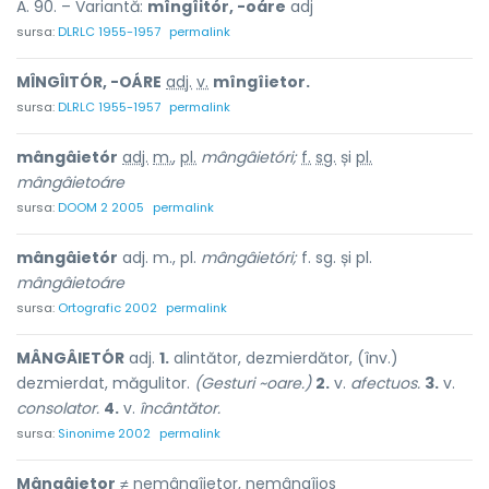
A. 90. – Variantă:
mîngîitór, -oáre
adj
sursa:
DLRLC 1955-1957
permalink
MÎNGÎITÓR, -OÁRE
adj.
v.
mîngîietor.
sursa:
DLRLC 1955-1957
permalink
mângâietór
adj.
m.
,
pl.
mângâietóri;
f.
sg.
și
pl.
mângâietoáre
sursa:
DOOM 2 2005
permalink
mângâietór
adj. m., pl.
mângâietóri;
f. sg. și pl.
mângâietoáre
sursa:
Ortografic 2002
permalink
MÂNGÂIETÓR
adj.
1.
alintător, dezmierdător, (înv.)
dezmierdat, măgulitor.
(Gesturi ~oare.)
2.
v.
afectuos.
3.
v.
consolator.
4.
v.
încântător.
sursa:
Sinonime 2002
permalink
Mângâietor
≠ nemângîietor, nemângîios