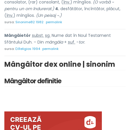
consolator, (rar) consol
a
nt, (
înv.
) mîngîi
o
s.
(O vorbă ~
pentru un om îndurerat.)
4.
desfătător, încîntător, plăcut,
(
înv.
) mîngîi
o
s.
(Un peisaj ~.)
sursa:
Sinonime82 1982
permalink
Mângâietór
subst.
sg.
Nume dat în Noul Testament
Sfântului Duh. – Din
mângâia
+
suf.
-
tor.
sursa:
D.Religios 1994
permalink
Mângâitor dex online | sinonim
Mângâitor definitie