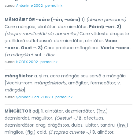
sursa:
Antonime 2002
permalink
MÂNGÂIETÓR ~oáre (~óri, ~oáre)
1)
(despre persoane)
Care mângâie; alintător; dezmierdător.
Părinți ~ori. 2)
(despre manifestări ale oamenilor)
Care vădește dragoste
și căldură sufletească; dezmierdător; alintător.
Voce
~oare. Gest ~. 3)
Care produce mângâiere.
Veste ~oare.
/
a mângâia
+ suf.
~ător
sursa:
NODEX 2002
permalink
mângâietor
a. și m. care mângăe sau servă a mângâia.
[Vechiu-rom. mâ
ngânietoriu,
amăgitor, fermecător; v.
mângăia
].
sursa:
Șăineanu, ed. VI 1929
permalink
MÎNGÎIET
O
R
adj.
1.
alintător, dezmierdător, (
înv.
)
dezmierd
a
t, măgulit
o
r.
(Gesturi ~.)
2.
afectuos,
dezmierdător, drag, drăgăstos, duios, iubitor, tandru, (
înv.
)
mîngîi
o
s, (
fig.
) cald.
(Îi șoptea cuvinte ~.)
3.
alinător,