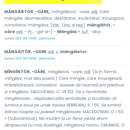
MÂNGÂIETÓR, -OÁRE,
mângâietori, -oare,
adj.
Care
mângâie; dezmierdător; desfătător, încântător; încurajator,
consolator; mângâios. [
Var.
: (
înv.
și
reg.
)
mângâitór, -
oáre
adj.
–
Pr.
:
-gâ-ie-
] –
Mângâia
+
suf.
-ător.
sursa:
DEX '98 1998
permalink
MÂNGÂITÓR, -OÁRE
adj.
v.
mângâietor.
sursa:
DEX '98 1998
permalink
MÎNGÎIETÓR, -OÁRE,
mîngîietori, -oare,
adj.
(Și în forma
mîngîitor;
mai ales poetic) Care mîngîie, care încurajează,
îmbărbătează; consolator.
Soarele de toamnă era prietinos
și mîngîietor.
SADOVEANU, O. VII 102.
De o feminitate
mîngîietoare... răspîndea atîta seninătate și bunătate că
lumina și locul pe unde trecea.
REBREANU, R. I 56.
Se lumină
întinsa noapte cu poleieli mîngîietoare.
MACEDONSKI, O. I 63.
◊ (Substantivat)
Ne mutăm la un fierar peste drum
dimpreună cu moș Bodrîngă, mîngîitorul nostru.
CREANGĂ, O.