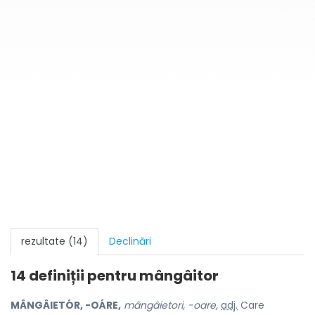
rezultate (14)
Declinări
14 definiții pentru
mângâitor
MÂNGÂIETÓR, -OÁRE,
mângâietori, -oare,
adj.
Care