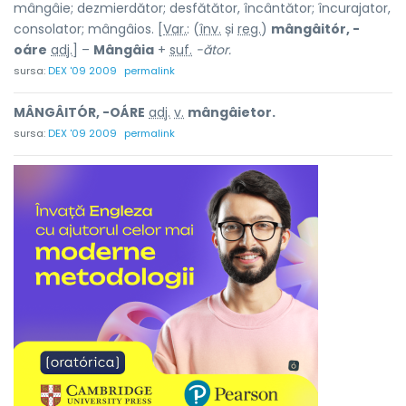
mângâie; dezmierdător; desfătător, încântător; încurajator,
consolator; mângâios. [
Var.
: (
înv.
și
reg.
)
mângâitór, -
oáre
adj.
] –
Mângâia
+
suf.
-ător.
sursa:
DEX '09 2009
permalink
MÂNGÂITÓR, -OÁRE
adj.
v.
mângâietor.
sursa:
DEX '09 2009
permalink