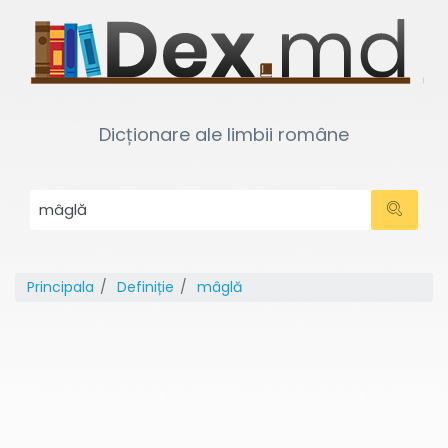
Dicționare ale limbii române
Principala
Definiție
mâglă