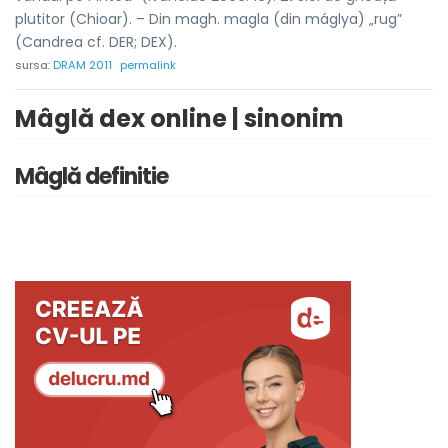
plutitor (Chioar). – Din magh. magla (din máglya) „rug”
(Candrea cf. DER; DEX).
sursa:
DRAM 2011
permalink
Mâglă dex online | sinonim
Mâglă definitie