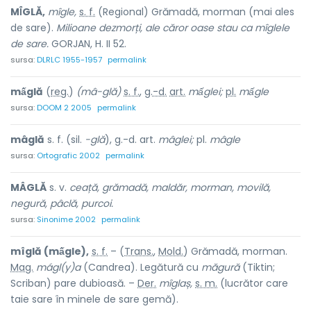
MÎ́GLĂ,
mîgle,
s. f.
(Regional) Grămadă, morman (mai ales
de sare).
Milioane dezmorți, ale căror oase stau ca mîglele
de sare.
GORJAN, H. II 52.
sursa:
DLRLC 1955-1957
permalink
mấglă
(
reg.
)
(mâ-glă)
s. f.
,
g.-d.
art.
mấglei;
pl.
mấgle
sursa:
DOOM 2 2005
permalink
mâglă
s. f. (sil.
-glă
), g.-d. art.
mâglei;
pl.
mâgle
sursa:
Ortografic 2002
permalink
MÂGLĂ
s. v.
ceață, grămadă, maldăr, morman, movilă,
negură, pâclă, purcoi.
sursa:
Sinonime 2002
permalink
mîglă (mấgle),
s. f.
– (
Trans.
,
Mold.
) Grămadă, morman.
Mag.
mágl(y)a
(Candrea). Legătură cu
măgură
(Tiktin;
Scriban) pare dubioasă. –
Der.
mîglaș,
s. m.
(lucrător care
taie sare în minele de sare gemă).