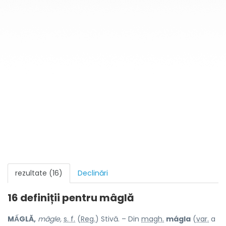
rezultate (16)
Declinări
16 definiții pentru
mâglă
MẤGLĂ,
mâgle,
s. f.
(
Reg.
) Stivă. – Din
magh.
mágla
(
var.
a