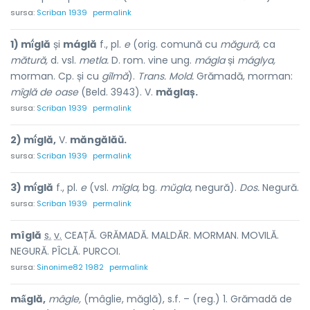
sursa:
Scriban 1939
permalink
1) mî́glă
și
máglă
f., pl.
e
(orig. comună cu
măgură,
ca
mătură,
d. vsl.
metla.
D. rom. vine ung.
mágla
și
máglya,
morman. Cp. și cu
gîlmă
).
Trans. Mold.
Grămadă, morman:
mîglă de oase
(Beld. 3943). V.
măglaș.
sursa:
Scriban 1939
permalink
2) mî́glă,
V.
măngălăŭ.
sursa:
Scriban 1939
permalink
3) mî́glă
f., pl.
e
(vsl.
mĭgla,
bg.
mŭgla,
negură).
Dos.
Negură.
sursa:
Scriban 1939
permalink
m
î
glă
s.
v.
CEAȚĂ. GRĂMADĂ. MALDĂR. MORMAN. MOVILĂ.
NEGURĂ. PÎCLĂ. PURCOI.
sursa:
Sinonime82 1982
permalink
mấglă,
mâgle,
(mâglie, măglă), s.f. – (reg.) 1. Grămadă de