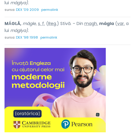
lui
máglya).
sursa:
DEX '09 2009
permalink
MẤGLĂ,
mâgle,
s. f.
(
Reg.
) Stivă. – Din
magh.
mágla
(
var.
a
lui
máglya).
sursa:
DEX '98 1998
permalink