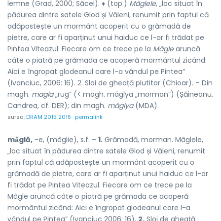
lemne (Grad, 2000; Săcel). ♦ (top.)
Mâglele,
„loc situat în
pădurea dintre satele Glod și Văleni, renumit prin faptul că
adăpostește un mormânt acoperit cu o grămadă de
pietre, care ar fi aparținut unui haiduc ce l-ar fi trădat pe
Pintea Viteazul. Fiecare om ce trece pe la
Mâgle
aruncă
câte o piatră pe grămada ce acoperă mormântul zicând:
Aici e îngropat glodeanul care l-a vândul pe Pintea”
(Ivanciuc, 2006: 16). 2. Sloi de gheață plutitor (Chioar). – Din
magh.
magla
„rug” (< magh. máglya „morman”) (Șăineanu,
Candrea, cf. DER); din magh.
máglya
(MDA).
sursa:
DRAM 2015 2015
permalink
mấglă,
-e, (mâglie), s.f. –
1.
Grămadă, morman. Mâglele,
„loc situat în pădurea dintre satele Glod și Văleni, renumit
prin faptul că adăpostește un mormânt acoperit cu o
grămadă de pietre, care ar fi aparținut unui haiduc ce l-ar
fi trădat pe Pintea Viteazul. Fiecare om ce trece pe la
Mâgle aruncă câte o piatră pe grămada ce acoperă
mormântul zicând: Aici e îngropat glodeanul care l-a
vândul pe Pintea” (Ivanciuc 2006: 16).
2.
Sloi de gheață