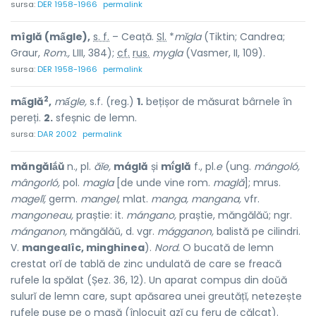
sursa:
DER 1958-1966
permalink
mîglă (mấgle),
s. f.
– Ceață.
Sl.
*
mĭgla
(Tiktin; Candrea;
Graur,
Rom.,
LIII, 384);
cf.
rus.
mygla
(Vasmer, II, 109).
sursa:
DER 1958-1966
permalink
2
mấglă
,
mấgle,
s.f. (reg.)
1.
bețișor de măsurat bârnele în
pereți.
2.
sfeșnic de lemn.
sursa:
DAR 2002
permalink
măngălắŭ
n., pl.
ăĭe,
máglă
și
mî́glă
f., pl.
e
(ung.
mángoló,
mângorló,
pol.
magla
[de unde vine rom.
maglă
]; mrus.
magelĭ,
germ.
mangel,
mlat.
manga, mangana,
vfr.
mangoneau,
praștie: it.
mángano,
praștie, măngălăŭ; ngr.
mánganon,
măngălăŭ, d. vgr.
mágganon,
balistă pe cilindri.
V.
mangealîc, minghinea
).
Nord.
O bucată de lemn
crestat orĭ de tablă de zinc undulată de care se freacă
rufele la spălat (Șez. 36, 12). Un aparat compus din doŭă
sulurĭ de lemn care, supt apăsarea unei greutățĭ, netezește
rufele puse pe o masă (înlocuit azĭ cu feru de călcat).