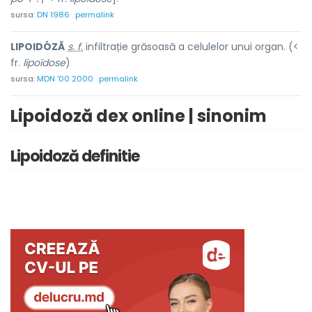
sursa:
DN 1986
permalink
LIPOIDÓZĂ
s. f.
infiltrație grăsoasă a celulelor unui organ. (<
fr.
lipoïdose
)
sursa:
MDN '00 2000
permalink
Lipoidoză dex online | sinonim
Lipoidoză definitie