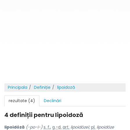
Principala
Definiție
lipoidoză
rezultate (4)
Declinări
4 definiții pentru
lipoidoză
lipoidóză
(-po-i-)
s. f.
,
g.-d.
art.
lipoidózei;
pl.
lipoidóze