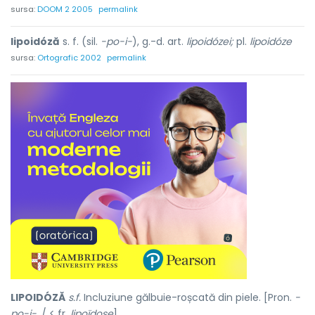
sursa:
DOOM 2 2005
permalink
lipoidóză
s. f. (sil.
-po-i-
), g.-d. art.
lipoidózei;
pl.
lipoidóze
sursa:
Ortografic 2002
permalink
LIPOIDÓZĂ
s.f.
Incluziune gălbuie-roșcată din piele. [Pron.
-
po-i-.
/ < fr.
lipoïdose
].