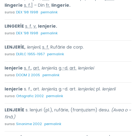
lingeríe
s. f.
] – Din
fr.
lingerie.
sursa:
DEX '98 1998
permalink
LINGERÍE
s. f.
v.
lenjerie.
sursa:
DEX '98 1998
permalink
LENJERÍE,
lenjerii,
s. f.
Rufărie de corp.
sursa:
DLRLC 1955-1957
permalink
lenjeríe
s. f.
,
art.
lenjería,
g.-d.
art.
lenjeríei
sursa:
DOOM 2 2005
permalink
lenjeríe
s. f., art.
lenjería,
g.-d. art.
lenjeríei;
pl.
lenjeríi
sursa:
Ortografic 2002
permalink
LENJERÍE
s. lenjuri (pl.), rufărie, (franțuzism) desu.
(Avea o ~
fină.)
sursa:
Sinonime 2002
permalink