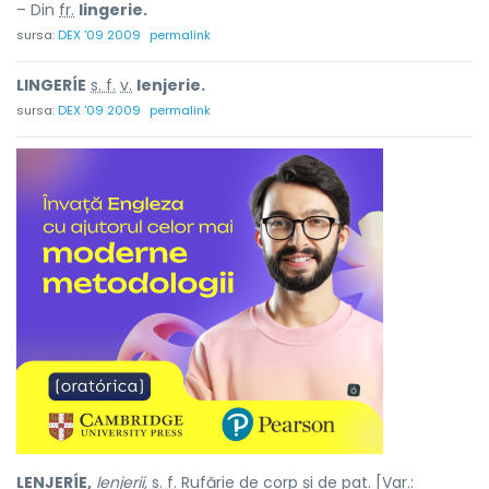
– Din
fr.
lingerie.
sursa:
DEX '09 2009
permalink
LINGERÍE
s. f.
v.
lenjerie.
sursa:
DEX '09 2009
permalink
LENJERÍE,
lenjerii,
s. f.
Rufărie de corp și de pat. [
Var.
: