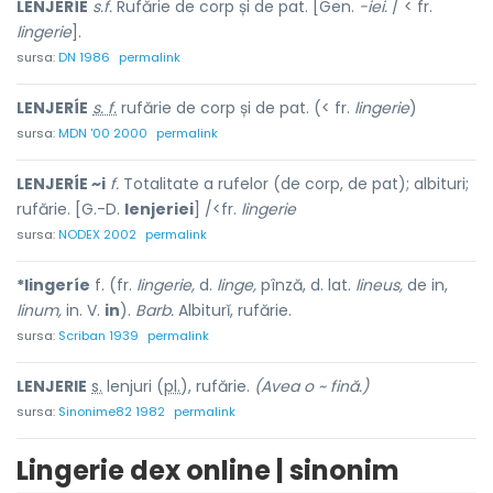
LENJERÍE
s.f.
Rufărie de corp și de pat. [Gen.
-iei.
/ < fr.
lingerie
].
sursa:
DN 1986
permalink
LENJERÍE
s. f.
rufărie de corp și de pat. (< fr.
lingerie
)
sursa:
MDN '00 2000
permalink
LENJERÍE ~i
f.
Totalitate a rufelor (de corp, de pat); albituri;
rufărie. [G.-D.
lenjeriei
] /<fr.
lingerie
sursa:
NODEX 2002
permalink
*lingeríe
f. (fr.
lingerie,
d.
linge,
pînză, d. lat.
lineus,
de in,
linum,
in. V.
in
).
Barb.
Albiturĭ, rufărie.
sursa:
Scriban 1939
permalink
LENJER
I
E
s.
lenjuri (
pl.
), rufărie.
(Avea o ~ fină.)
sursa:
Sinonime82 1982
permalink
Lingerie dex online | sinonim