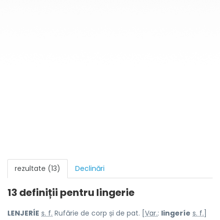
rezultate (13)
Declinări
13 definiții pentru
lingerie
LENJERÍE
s. f.
Rufărie de corp și de pat. [
Var.
:
lingeríe
s. f.
]