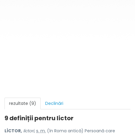
rezultate (9)
Declinări
9 definiții pentru
lictor
LÍCTOR,
lictori,
s. m.
(în Roma antică) Persoană care