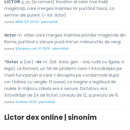
LÍCTOR
s. m.
(la romani) însoțitor al celor mai înalți
magistrați, care mergea înaintea lor purtând fascii, ca
semne ale puterii. (< lat.
lictor
)
sursa:
MDN '00 2000
permalink
lictor
m. ofițer care mergea înaintea primilor magistrați din
Roma, purtând o săcure pusă într’un mănunchiu de vergi.
sursa:
Șăineanu, ed. VI 1929
permalink
*líctor
și (rar)
-ór
m. (lat.
lictor,
gen.
-óris,
rudă cu
lĭgare,
a
lega). La Romanĭ, un fel de jandarm care-ĭ întovărășea pe
mariĭ funcționarĭ și care-ĭ decapita pe condamnațĭ după
ce-ĭ bătea cu vergile. Eĭ aveaŭ ca insigne o legătură de
nuĭele în mijlocu căreĭa era o secure. Dictatoru era
întovărășit de 24 de lictorĭ, consulu de 12, și pretoru de 6.
sursa:
Scriban 1939
permalink
Lictor dex online | sinonim