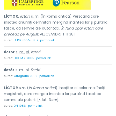
LÍCTOR,
lictori,
s. m.
(În Roma antică) Persoană care
însoțea anumiți demnitari, mergînd înaintea lor și purtînd
fasce, ca semne ale autorității.
În fund apar lictorii care
precedă pe August.
ALECSANDRI, T. II 381.
sursa:
DLRLC 1955-1957
permalink
líctor
s. m.
,
pl.
líctori
sursa:
DOOM 2 2005
permalink
lictór
s. m., pl.
lictóri
sursa:
Ortografic 2002
permalink
LÍCTOR
s.m.
(
În Roma antică
) Însoțitor al celor mai înalți
magistrați, care mergea înaintea lor purtând fascii ca
semne ale puterii. [< lat.
lictor
].
sursa:
DN 1986
permalink