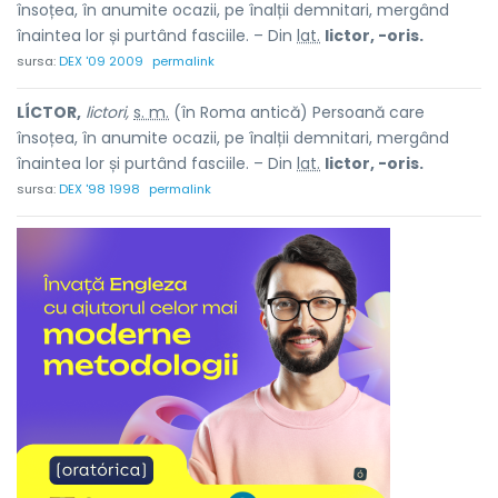
însoțea, în anumite ocazii, pe înalții demnitari, mergând
înaintea lor și purtând fasciile. – Din
lat.
lictor, -oris.
sursa:
DEX '09 2009
permalink
LÍCTOR,
lictori,
s. m.
(în Roma antică) Persoană care
însoțea, în anumite ocazii, pe înalții demnitari, mergând
înaintea lor și purtând fasciile. – Din
lat.
lictor, -oris.
sursa:
DEX '98 1998
permalink