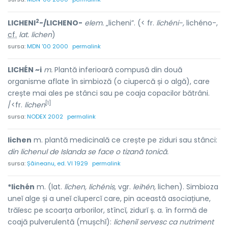
2
LICHENI
-/LICHENO-
elem.
„licheni”. (< fr.
lichéni-,
lichéno-,
cf.
lat. lichen
)
sursa:
MDN '00 2000
permalink
LICHÉN ~i
m.
Plantă inferioară compusă din două
organisme aflate în simbioză (o ciupercă și o algă), care
crește mai ales pe stânci sau pe coaja copacilor bătrâni.
[1]
/<fr.
lichen
sursa:
NODEX 2002
permalink
lichen
m. plantă medicinală ce crește pe ziduri sau stânci:
din lichenul de Islanda se face o tizană tonică.
sursa:
Șăineanu, ed. VI 1929
permalink
*lichén
m. (lat.
líchen, lichénis,
vgr.
leihén,
lichen). Simbioza
uneĭ alge și a uneĭ cĭupercĭ care, pin această asociațiune,
trăĭesc pe scoarța arborilor, stîncĭ, zidurĭ ș. a. în formă de
coajă pulverulentă (mușchĭ):
licheniĭ servesc ca nutriment