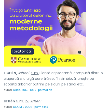
LICHÉN,
licheni,
s. m.
Plantă criptogamâ, compusă dintr-o
ciupercă și o algă care trăiesc în simbioză; crește pe
scoarța arborilor bătrîni, pe ziduri, pe stînci etc.
sursa:
DLRLC 1955-1957
permalink
lichén
s. m.
,
pl.
lichéni
sursa:
DOOM 2 2005
permalink