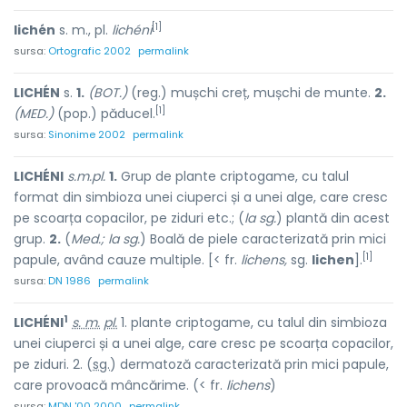
[1]
lichén
s. m., pl.
lichéni
sursa:
Ortografic 2002
permalink
LICHÉN
s.
1.
(BOT.)
(reg.) mușchi creț, mușchi de munte.
2.
[1]
(MED.)
(pop.) păducel.
sursa:
Sinonime 2002
permalink
LICHÉNI
s.m.pl.
1.
Grup de plante criptogame, cu talul
format din simbioza unei ciuperci și a unei alge, care cresc
pe scoarța copacilor, pe ziduri etc.; (
la sg.
) plantă din acest
grup.
2.
(
Med.; la sg.
) Boală de piele caracterizată prin mici
[1]
papule, având cauze multiple. [< fr.
lichens,
sg.
lichen
].
sursa:
DN 1986
permalink
1
LICHÉNI
s. m.
pl.
1. plante criptogame, cu talul din simbioza
unei ciuperci și a unei alge, care cresc pe scoarța copacilor,
pe ziduri. 2. (
sg.
) dermatoză caracterizată prin mici papule,
care provoacă mâncărime. (< fr.
lichens
)
sursa:
MDN '00 2000
permalink