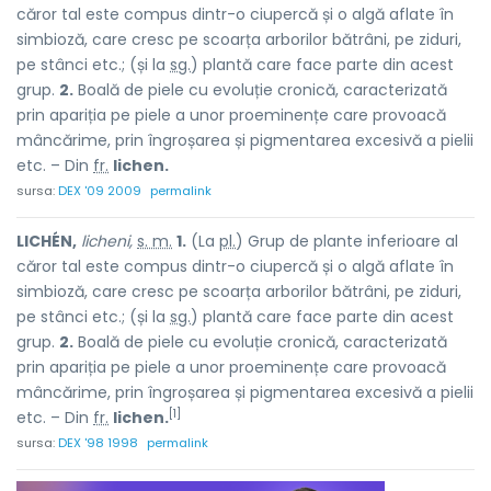
căror tal este compus dintr-o ciupercă și o algă aflate în
simbioză, care cresc pe scoarța arborilor bătrâni, pe ziduri,
pe stânci etc.; (și la
sg.
) plantă care face parte din acest
grup.
2.
Boală de piele cu evoluție cronică, caracterizată
prin apariția pe piele a unor proeminențe care provoacă
mâncărime, prin îngroșarea și pigmentarea excesivă a pielii
etc. – Din
fr.
lichen.
sursa:
DEX '09 2009
permalink
LICHÉN,
licheni,
s. m.
1.
(La
pl.
) Grup de plante inferioare al
căror tal este compus dintr-o ciupercă și o algă aflate în
simbioză, care cresc pe scoarța arborilor bătrâni, pe ziduri,
pe stânci etc.; (și la
sg.
) plantă care face parte din acest
grup.
2.
Boală de piele cu evoluție cronică, caracterizată
prin apariția pe piele a unor proeminențe care provoacă
mâncărime, prin îngroșarea și pigmentarea excesivă a pielii
[1]
etc. – Din
fr.
lichen.
sursa:
DEX '98 1998
permalink