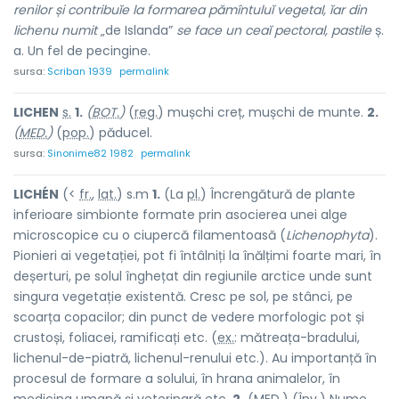
renilor și contribuĭe la formarea pămîntuluĭ vegetal, ĭar din
lichenu numit
„de Islanda”
se face un ceaĭ pectoral, pastile
ș.
a. Un fel de pecingine.
sursa:
Scriban 1939
permalink
LICH
E
N
s.
1.
(
BOT.
)
(
reg.
) mușchi cr
e
ț, mușchi de m
u
nte.
2.
(
MED.
)
(
pop.
) păduc
e
l.
sursa:
Sinonime82 1982
permalink
LICHÉN
(<
fr.
,
lat.
) s.m
1.
(La
pl.
) Încrengătură de plante
inferioare simbionte formate prin asocierea unei alge
microscopice cu o ciupercă filamentoasă (
Lichenophyta
).
Pionieri ai vegetației, pot fi întâlniți la înălțimi foarte mari, în
deșerturi, pe solul înghețat din regiunile arctice unde sunt
singura vegetație existentă. Cresc pe sol, pe stânci, pe
scoarța copacilor; din punct de vedere morfologic pot și
crustoși, foliacei, ramificați etc. (
ex.
: mătreața-bradului,
lichenul-de-piatră, lichenul-renului etc.). Au importanță în
procesul de formare a solului, în hrana animalelor, în