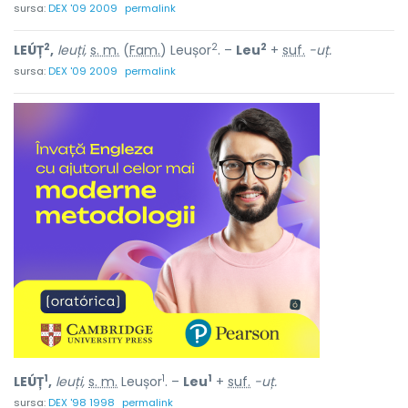
sursa:
DEX '09 2009
permalink
2
2
2
LEÚȚ
,
leuți,
s. m.
(
Fam.
) Leușor
. –
Leu
+
suf.
-uț.
sursa:
DEX '09 2009
permalink
1
1
1
LEÚȚ
,
leuți,
s. m.
Leușor
. –
Leu
+
suf.
-uț.
sursa:
DEX '98 1998
permalink