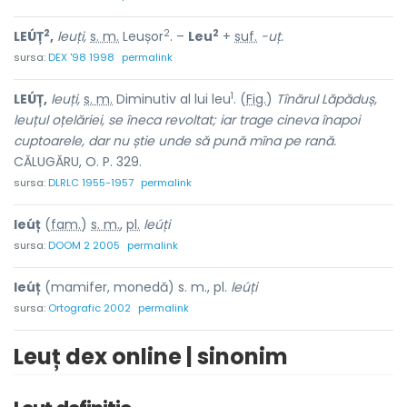
2
2
2
LEÚȚ
,
leuți,
s. m.
Leușor
. –
Leu
+
suf.
-uț.
sursa:
DEX '98 1998
permalink
1
LEÚȚ,
leuți,
s. m.
Diminutiv al lui
leu
.
(
Fig.
)
Tînărul Lăpăduș,
leuțul oțelăriei, se îneca revoltat; iar trage cineva înapoi
cuptoarele, dar nu știe unde să pună mîna pe rană.
CĂLUGĂRU, O. P. 329.
sursa:
DLRLC 1955-1957
permalink
leúț
(
fam.
)
s. m.
,
pl.
leúți
sursa:
DOOM 2 2005
permalink
leúț
(mamifer, monedă) s. m., pl.
leúți
sursa:
Ortografic 2002
permalink
Leuț dex online | sinonim