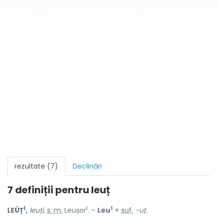
rezultate (7)
Declinări
7 definiții pentru
leuț
1
1
1
LEÚȚ
,
leuți,
s. m.
Leușor
. –
Leu
+
suf.
-uț.