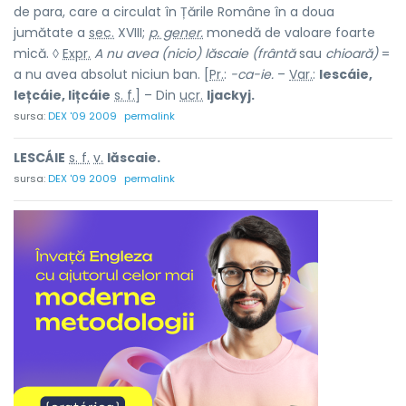
de para, care a circulat în Țările Române în a doua
jumătate a
sec.
XVIII;
p. gener.
monedă de valoare foarte
mică. ◊
Expr.
A nu avea (nicio) lăscaie (frântă
sau
chioară)
=
a nu avea absolut niciun ban. [
Pr.
:
-ca-ie.
–
Var.
:
lescáie,
lețcáie, lițcáie
s. f.
] – Din
ucr.
ljackyj.
sursa:
DEX '09 2009
permalink
LESCÁIE
s. f.
v.
lăscaie.
sursa:
DEX '09 2009
permalink