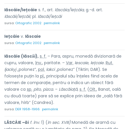
lăscáie/lețcáie
s. f., art.
lăscáia/lețcáia,
g.-d. art.
lăscăii/lețcăii;
pl.
lăscăi/lețcăi
sursa:
Ortografic 2002
permalink
lețcáie
v.
lăscaie
sursa:
Ortografic 2002
permalink
lăscáie (lăscắi),
s. f.
– Para, aspru, monedă divizionară de
cupru, valoare,
înv.
, paritate. –
Var.
lescaie, lețcaie.
Rut.
ljackyj
„polonez”,
pol.
lakci
„polonez” (Tiktin; DAR). Se
folosește puțin la
pl.
, principalul său înțeles fiind acela de
termen de comparație, pentru a indica un obiect fără
valoare ca
sp.
pito, pizca.
–
Lăscăiață,
s. f.
(
Olt.
, Banat, oală
cu două toarte) pare să se explice prin ideea de „oală fără
valoare, hîrb” (Candrea).
sursa:
DER 1958-1966
permalink
LĂSCÁIE ~ăi
f. înv.
1) (
în sec. XVIII)
Monedă de aramă cu