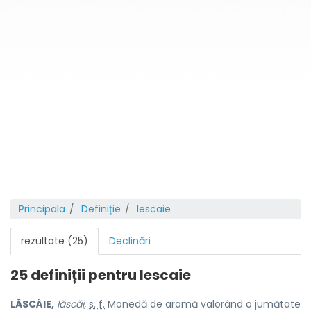
Principala
Definiție
lescaie
rezultate (25)
Declinări
25 definiții pentru
lescaie
LĂSCÁIE,
lăscăi,
s. f.
Monedă de aramă valorând o jumătate