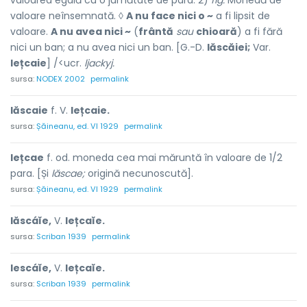
valoarea egală cu o jumătate de para. 2)
fig.
Monedă de
valoare neînsemnată. ◊
A nu face nici o ~
a fi lipsit de
valoare.
A nu avea nici ~
(
frântă
sau
chioară
) a fi fără
nici un ban; a nu avea nici un ban. [G.-D.
lăscăiei;
Var.
lețcaie
] /<ucr.
ljackyj.
sursa:
NODEX 2002
permalink
lăscaie
f. V.
lețcaie.
sursa:
Șăineanu, ed. VI 1929
permalink
lețcae
f. od. moneda cea mai măruntă în valoare de 1/2
para. [Și
lăscae;
origină necunoscută].
sursa:
Șăineanu, ed. VI 1929
permalink
lăscáĭe,
V.
lețcaĭe.
sursa:
Scriban 1939
permalink
lescáĭe,
V.
lețcaĭe.
sursa:
Scriban 1939
permalink