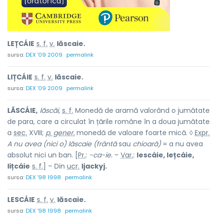
LEȚCÁIE
s. f.
v.
lăscaie.
sursa:
DEX '09 2009
permalink
LIȚCÁIE
s. f.
v.
lăscaie.
sursa:
DEX '09 2009
permalink
LĂSCÁIE,
lăscăi,
s. f.
Monedă de aramă valorând o jumătate
de para, care a circulat în țările române în a doua jumătate
a
sec.
XVIII;
p. gener.
monedă de valoare foarte mică. ◊
Expr.
A nu avea (nici o) lăscaie (frântă
sau
chioară)
= a nu avea
absolut nici un ban. [
Pr.
:
-ca-ie.
–
Var.
:
lescáie, lețcáie,
lițcáie
s. f.
] – Din
ucr.
ljackyj.
sursa:
DEX '98 1998
permalink
LESCÁIE
s. f.
v.
lăscaie.
sursa:
DEX '98 1998
permalink