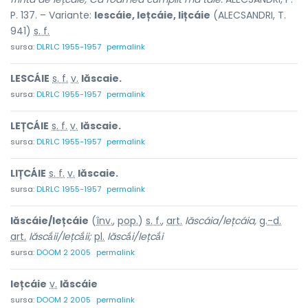
P. 137. – Variante:
lescáie, lețcáie, lițcáie
(ALECSANDRI, T.
941)
s. f.
sursa:
DLRLC 1955-1957
permalink
LESCÁIE
s. f.
v.
lăscaie.
sursa:
DLRLC 1955-1957
permalink
LEȚCÁIE
s. f.
v.
lăscaie.
sursa:
DLRLC 1955-1957
permalink
LIȚCÁIE
s. f.
v.
lăscaie.
sursa:
DLRLC 1955-1957
permalink
lăscáie/lețcáie
(
înv.
,
pop.
)
s. f.
,
art.
lăscáia/lețcáia,
g.-d.
art.
lăscắii/lețcắii;
pl.
lăscắi/lețcắi
sursa:
DOOM 2 2005
permalink
lețcáie
v.
lăscáie
sursa:
DOOM 2 2005
permalink