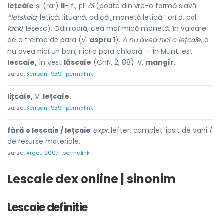
lețcáĭe
și (rar)
li-
f., pl.
ăĭ
(poate din vre-o formă slavă
*létskaĭa,
letică, lituană, adică „monetă letică”, orĭ d. pol.
lacki,
leșesc). Odinioară, cea maĭ mică monetă, în valoare
de o treime de para (V.
aspru 1
).
A nu avea nicĭ o lețcaĭe,
a
nu avea nicĭ un ban, nicĭ o para chĭoară. – În Munt. est:
lescaĭe,
în vest
lăscaĭe
(ChN. 2, 88). V.
mangîr.
sursa:
Scriban 1939
permalink
lițcáĭe,
V.
lețcaĭe.
sursa:
Scriban 1939
permalink
fără o lescaie / lețcaie
expr.
lefter, complet lipsit de bani /
de resurse materiale.
sursa:
Argou 2007
permalink
Lescaie dex online | sinonim
Lescaie definitie