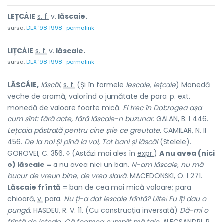
LEȚCÁIE
s. f.
v.
lăscaie.
sursa:
DEX '98 1998
permalink
LIȚCÁIE
s. f.
v.
lăscaie.
sursa:
DEX '98 1998
permalink
LĂSCÁIE,
lăscăi,
s. f.
(Și în formele
lescaie, lețcaie
) Monedă
veche de aramă, valorînd o jumătate de para;
p. ext.
monedă de valoare foarte mică.
Ei trec în Dobrogea așa
cum sînt: fără acte, fără lăscaie-n buzunar.
GALAN, B. I 446.
Lețcaia păstrată pentru cine știe ce greutate.
CAMILAR, N. II
456.
De la noi Și pînă la voi, Tot bani și lăscăi
(Stelele).
GOROVEI, C. 356. ◊ (Astăzi mai ales în
expr.
)
A nu avea (nici
o) lăscaie
= a nu avea nici un ban.
N-am lăscaie, nu mă
bucur de vreun bine, de vreo slavă.
MACEDONSKI, O. I 271.
Lăscaie frîntă
= ban de cea mai mică valoare; para
chioară,
v.
para.
Nu ți-a dat lescaie frîntă? Uite! Eu îți dau o
pungă.
HASDEU, R. V. 11. (Cu construcția inversată)
Dă-mi o
frîntă de lețcaie, Că foamea cumplit mă taie.
ALECSANDRI, P.