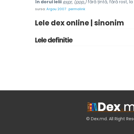
în dorul lelii
expr.
(
pop.
)
fără țintă, fără rost, la
sursa:
Argou 2007
permalink
Lele dex online | sinonim
Lele definitie
© Dex.md. All Right Re