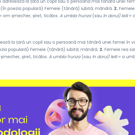
adresează la țară un copil sau o persoană mai tânără unei fem
♦ (În poezia populară) Femeie (tânără) iubită; mândră.
2.
Femeie
= om șmecher, șiret, ticălos.
A umbla frunza
(sau
în dorul) lelii
= 
ază la țară un copil sau o persoană mai tânără unei femei în v
oezia populară) Femeie (tânără) iubită; mândră.
2.
Femeie rea sa
mecher, șiret, ticălos.
A umbla frunza
(sau
în dorul) lelii
= a umb