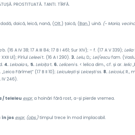
UȘĂ. PROSTITUATĂ. TANTI. TÎRFĂ.
 d
a
dă, d
a
ică, l
e
ică, n
a
nă, (
Olt.
) ț
a
ică, (
Ban.
)
u
ină.
(~ Maria, vecin
a
b. (16 A IV 38; 17 A III 84; 17 B I 461; Sur XIV); – f. (17 A V 339);
Lelia
 XXII Ul); Pîrîul
Leleei
t. (16 A I 290).
3.
Lelu,
D,;
Lel/escu
fam. (Vaslu
d.
4.
Leloaia
s,.
5.
Leloița
t.
6.
Leliceni
s. < lelica dim., cf. și ar.
lelic
„
. „Leica Fărîmeț” (17 B II 10);
Leiculești
și
Leicești
ss.
8.
Leicoiul,
R., m
, IV 246).
 / teleleu
expr.
a hoinări fără rost, a-și pierde vremea.
 în jos
expr.
(
obs.
)
timpul trece în mod implacabil.