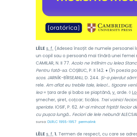
LÉLE
s. f.
(Adesea însoțit de numele persoanei l
un copil sau o persoană mai tînără unei femei m
CAMILAR, N. II 77.
Acolo ne întîlnim cu lelea Stanc
Pentru fată-sa.
COȘBUC, P. II 142. ♦ (În poezia p
scos.
JARNÍK-BÎRSEANU, D. 244.
Și-a pierdut sărm
rele.
Am aflat eu trebile tale, leleo!... tigoare ven
lea
= țara arde și baba se piaptănă,
v.
arde.
◊
Lo
șmecher, șiret, coțcar; ticălos.
Trei voinici feci
speriate.
IOSIF, P. 62.
M-ai mîncat friptă! fecior de
cu pușca lungă... Feciori de lele nebună!
ALECSAND
sursa:
DLRLC 1955-1957
permalink
LÉLE
s. f.
1.
Termen de respect, cu care se adrese