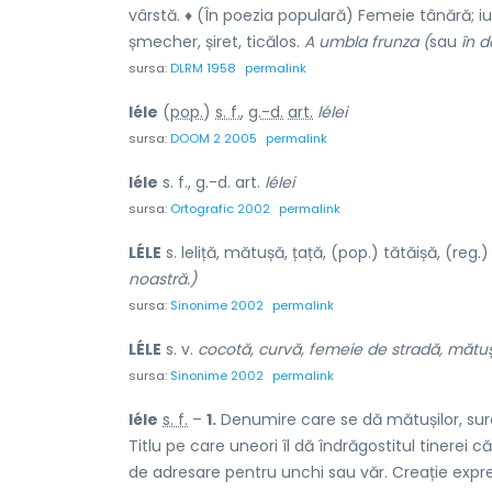
vârstă. ♦ (În poezia populară) Femeie tânără; iu
șmecher, șiret, ticălos.
A umbla frunza (
sau
în do
sursa:
DLRM 1958
permalink
léle
(
pop.
)
s. f.
,
g.-d.
art.
lélei
sursa:
DOOM 2 2005
permalink
léle
s. f., g.-d. art.
lélei
sursa:
Ortografic 2002
permalink
LÉLE
s. leliță, mătușă, țață, (pop.) tătăișă, (reg.
noastră.)
sursa:
Sinonime 2002
permalink
LÉLE
s. v.
cocotă, curvă, femeie de stradă, mătușă,
sursa:
Sinonime 2002
permalink
léle
s. f.
–
1.
Denumire care se dă mătușilor, surori
Titlu pe care uneori îl dă îndrăgostitul tinerei că
de adresare pentru unchi sau văr. Creație expres