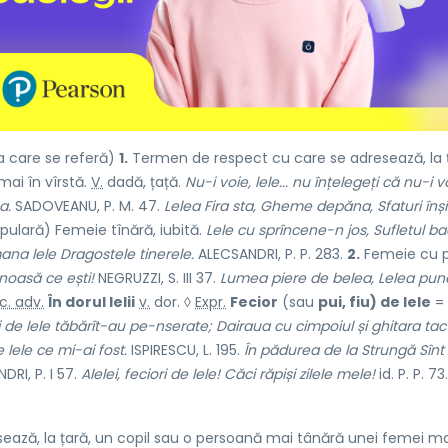
a care se referă)
1.
Termen de respect cu care se adresează, la ț
ai în vîrstă.
V.
dadă, țață.
Nu-i voie, lele... nu înțelegeți că nu-i v
a.
SADOVEANU, P. M. 47.
Lelea Fira sta, Gheme depăna, Sfaturi înși
opulară) Femeie tînără, iubită.
Lele cu sprîncene-n jos, Sufletul bad
ana lele Dragostele tinerele.
ALECSANDRI, P. P. 283.
2.
Femeie cu p
inoasă ce ești!
NEGRUZZI, S. III 37.
Lumea piere de belea, Lelea pun
c. adv.
În dorul lelii
v.
dor
. ◊
Expr.
Fecior
(sau
pui, fiu) de lele
=
ori de lele tăbărît-au pe-nserate; Dairaua cu cimpoiul și ghitara tac
 lele ce mi-ai fost.
ISPIRESCU, L. 195.
În pădurea de la Strungă Sînt
RI, P. I 57.
Alelei, feciori de lele! Căci răpiși zilele mele!
id. P. P. 73.
ază, la țară, un copil sau o persoană mai tânără unei femei ma