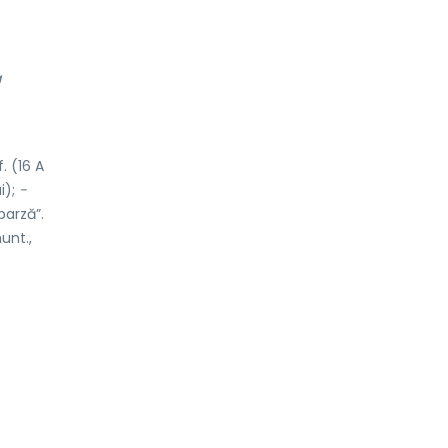
a
f. (16 A
i);
-
barză”.
unt.,