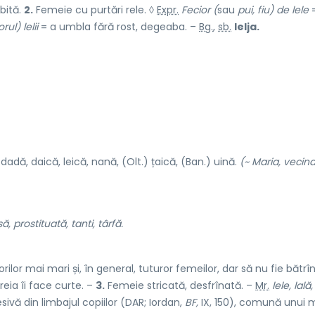
bită.
2.
Femeie cu purtări rele. ◊
Expr.
Fecior (
sau
pui, fiu) de lele
rul) lelii
= a umbla fără rost, degeaba. –
Bg.
,
sb.
lelja.
) dadă, daică, leică, nană, (Olt.) țaică, (Ban.) uină.
(~ Maria, vecin
 prostituată, tanti, târfă.
lor mai mari și, în general, tuturor femeilor, dar să nu fie bătrî
reia îi face curte. –
3.
Femeie stricată, desfrînată. –
Mr.
lele, lală,
ivă din limbajul copiilor (DAR; Iordan,
BF,
IX, 150), comună unui 