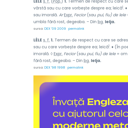
LÉLE
s. f.
(
Pop.
)
1.
Termen de respect cu care se 
1
vârstă sau cu care vorbește despre ea; leică
. 
sau imorală.
Ar
Expr.
Fecior
(sau
pui, fiu) de lele
umbla fără rost, degeaba. – Din
bg.
lelja.
sursa:
DEX '09 2009
permalink
LÉLE
s. f.
1.
Termen de respect cu care se adrese
1
sau cu care vorbește despre ea; leică
. ♦ (În p
imorală. ◊
Expr.
Fecior
(sau
pui, fiu) de lele
= om ș
fără rost, degeaba. – Din
bg.
lelja.
sursa:
DEX '98 1998
permalink