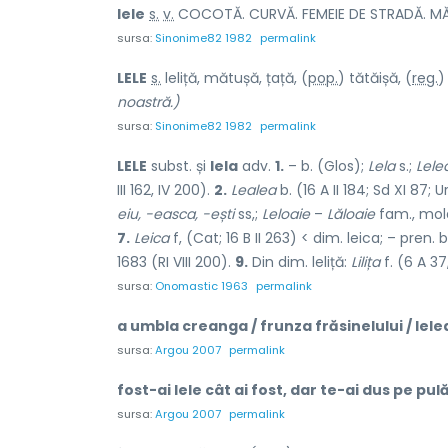
l
e
le
s.
v.
COCOTĂ. CURVĂ. FEMEIE DE STRADĂ. MĂT
sursa:
Sinonime82 1982
permalink
L
E
LE
s.
leliță, mătușă, țață, (
pop.
) tătă
i
șă, (
reg.
)
noastră.)
sursa:
Sinonime82 1982
permalink
LELE
subst. și
lela
adv.
1.
– b. (Glos);
Lela
s.;
Lele
III 162, IV 200).
2.
Lealea
b. (16 A II 184; Sd XI 87; Ur
eiu, -easca, -ești
ss,;
Leloaie
–
Lăloaie
fam., mol
7.
Leica
f, (Cat; 16 B II 263) < dim. leica; – pren. b
1683 (RI VIII 200).
9.
Din dim. leliță:
Lilița
f. (6 A 37
sursa:
Onomastic 1963
permalink
a umbla creanga / frunza frăsinelului / lelea
sursa:
Argou 2007
permalink
fost-ai lele cât ai fost, dar te-ai dus pe pulă
sursa:
Argou 2007
permalink