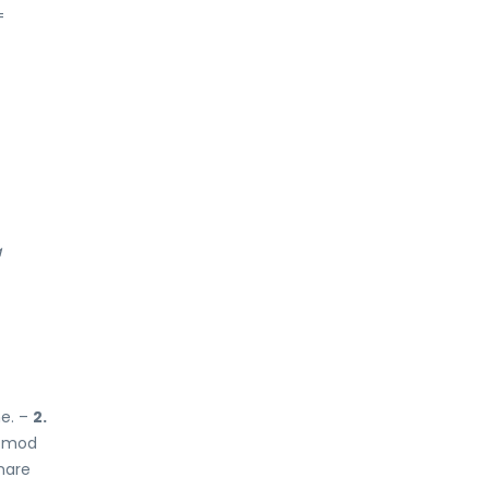
=
a
ne. –
2.
mod
mare