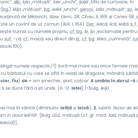
bunic”,
alb.
lala
„mătușă”,
lale
„unchi”,
ljaljë
„titlu de curtoazie, în
(
bg.
)
lĕlja
„mătușă”,
bg.
lelĕk
„unchi”;
genov.
lalla
„mătușă”;
sp.
le
 susținută de Miklosich,
Slaw. Elem.,
28; Cihac, II, 169; și Conev 58; 
Este un cuvînt de uz comun (ALR, I, 164).
Der.
lelică, lică, leliță,
s. f.
losește numai cu numele propriu,
cf.
bg.
le, ljo
„exclamație pentru
cu
suf.
-
că,
cf.
maică,
sau direct din
sl.
,
cf.
bg.
lĕlka
„cumnată”,
ru
slocki 100).
e lângă numele respectiv)
1) Soră mai mare sau orice femeie mai
cu bărbatul cu care se află în relații de dragoste; mândră; iubită
cior, fiu
)
de ~
om șmecher, șiret; coțcar.
A umbla în dorul ~ii
i
a se duce fără a ști unde. [G.-D.
lelei
] /<bulg.
lelja
emei mai în vărstă (diminutiv:
leliță
și
leică
);
2.
iubită:
fecior de lel
am în dorul lelii
ISP. [Bulg. LELE, mătușă (cf. gr. mod.
lalà,
mătușă și
leleică
)].