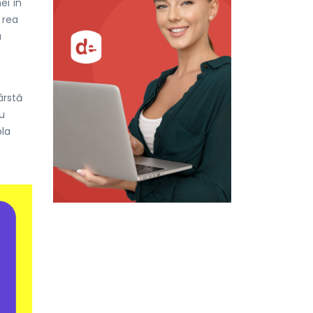
ei în
 rea
a
ârstă
u
la