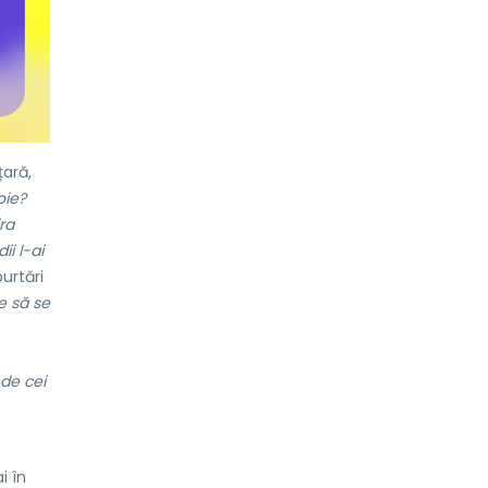
ară,
oie?
ra
ii l-ai
urtări
e să se
 de cei
i în