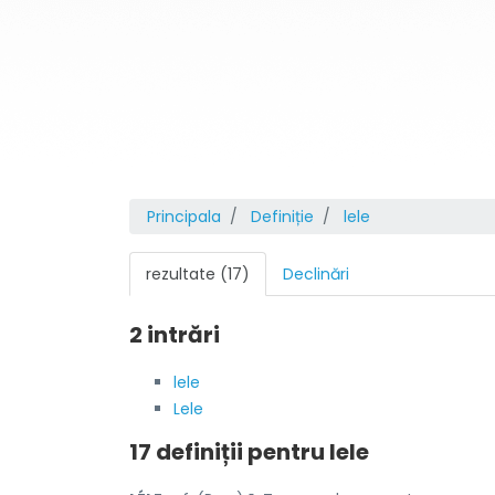
Principala
Definiție
lele
rezultate (17)
Declinări
2 intrări
lele
Lele
17 definiții pentru
lele