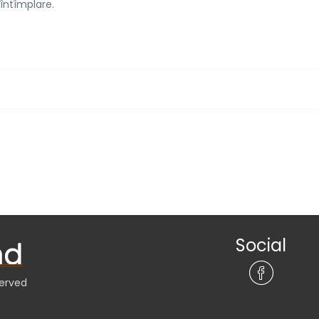
 întîmplare.
Social
served