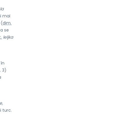
la
și mai
(
dim.
 a se
t.
leljka
 în
. 3)
a
e,
 turc.