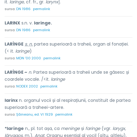
it.
laringe,
cf. fr., gr.
larynx
].
sursa:
DN 1986
permalink
LARINX
s.n. v.
laringe.
sursa:
DN 1986
permalink
LARÍNGE
s. n.
partea superioară a traheii, organ al fonației.
(< it.
laringe
)
sursa:
MDN '00 2000
permalink
LARÍNGE ~
n.
Partea superioară a traheii unde se găsesc și
coardele vocale. /<it.
laringe
sursa:
NODEX 2002
permalink
larinx
n. organul vocii și al respirațiunii, constituit de partea
superioară a traheei-artere.
sursa:
Șăineanu, ed. VI 1929
permalink
*larínge
n., pl. tot așa, ca
meninge
și
faringe
(vgr.
larygx,
láryggos,
m.).
Anat.
Organu esențial al vociĭ (gîtu, gîtleju),