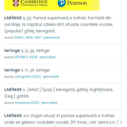
LARÍNGE
s. m.
Partea superioară a traheii, formată din
cartilaje, la capătul căreia sînt situate coardele vocale;
(popular) gîtlej, beregată.
sursa:
DLRLC 1955-1957
permalink
larínge
s. n.
,
pl.
larínge
sursa:
DOOM 2 2005
permalink
larínge
s. n., pl.
larínge
sursa:
Ortografic 2002
permalink
LARÍNGE
s.
(ANAT.)
(pop.) beregată, gâtlej, înghițitoare,
(reg.) gâtiță.
sursa:
Sinonime 2002
permalink
LARÍNGE
s.n.
Organ situat în partea superioară a traheii,
unde se găsesc coardele vocale. [Pl. invar., var.
larinx
s.n. / <