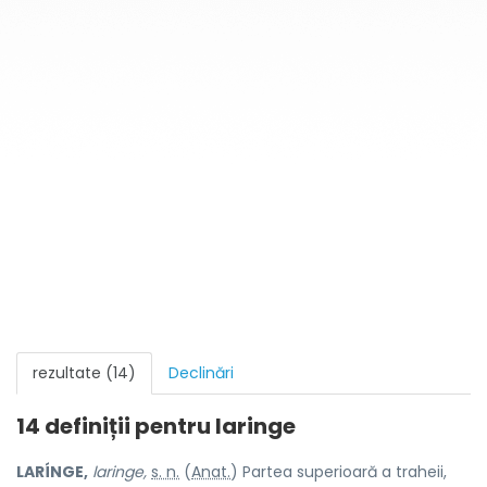
rezultate (14)
Declinări
14 definiții pentru
laringe
LARÍNGE,
laringe,
s. n.
(
Anat.
) Partea superioară a traheii,