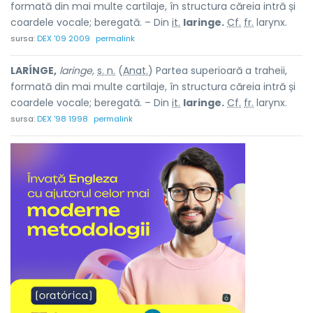
formată din mai multe cartilaje, în structura căreia intră și
coardele vocale; beregată. – Din
it.
laringe.
Cf.
fr.
larynx.
sursa:
DEX '09 2009
permalink
LARÍNGE,
laringe,
s. n.
(
Anat.
) Partea superioară a traheii,
formată din mai multe cartilaje, în structura căreia intră și
coardele vocale; beregată. – Din
it.
laringe.
Cf.
fr.
larynx.
sursa:
DEX '98 1998
permalink