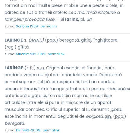
format din maĭ multe pĭese mobile unele peste altele, în
partea de sus a traheiĭ artere:
cea maĭ mică iritațiune a
laringeluĭ provoacă tuse.
– Și
larinx,
pl.
urĭ.
sursa:
Scriban 1939
permalink
LAR
I
NGE
s.
(
ANAT.
)
(
pop.
) bereg
a
tă, gîtl
e
j, înghițito
a
re,
(
reg.
) g
î
tiță.
sursa:
Sinonime82 1982
permalink
LARÍNGE
(<
it.
)
s. n.
Organul esențial al fonației, care
produce vocea cu ajutorul coardelor vocale. Reprezintă
primul segment al căilor respiratorii, fiind un conduct
aerian, interpus între faringe și trahee, în partea mediană și
anterioară a gâtului, format din mai multe cartilaje
articulate între ele și puse în mișcare de un aparat
muscular complex. Orificiul superior al
l.,
denumit
glotă,
este închis în momentul deglutiției de
epiglotă.
Sin.
(
pop.
)
beregată.
sursa:
DE 1993-2009
permalink