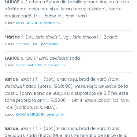
LÁRICE
s. f.
arbore rășinos din familia pinaceelor, cu frunze
căzătoare, aciculare și cu lemn tare și rezistent, foarte
prețios; zadă. (< it.
larice,
lat.
larix,
-icis)
sursa:
MDN '00 2000
permalink
*lárice
f. (lat.
larix, láricis
f., vgr.
lárix, lárikos
f.). Zeadă.
sursa:
Scriban 1939
permalink
L
A
RICE
s.
(
BOT.
; Larix decidua)
zadă.
sursa:
Sinonime82 1982
permalink
laríce,
larici,
s.f. – (bot.) Brad roșu, brad de vară
(Larix
decidua);
zadă (Borza, 1968: 96).
Rezervația de larice
de la
Coștiu (com. Rona de Sus), cu o suprafață de 0,7 ha, este
zonă protejată prin L. 5/2000. – Din it.
larice
„zadă”, lat.
larix,
-cis (Scriban, DEX, MDA).
sursa:
DRAM 2015 2015
permalink
laríce,
larici,
s.f. – (bot.) Brad roșu, brad de vară (Larix
decidua); zadă (Borza 1968: 96). Rezervația de larice de la