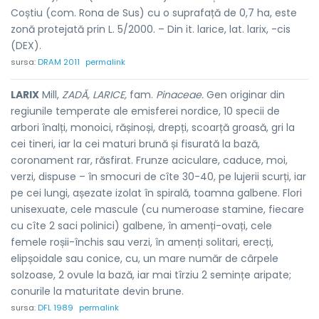
Coștiu (com. Rona de Sus) cu o suprafață de 0,7 ha, este
zonă protejată prin L. 5/2000. – Din it. larice, lat. larix, -cis
(DEX).
sursa:
DRAM 2011
permalink
LARIX
Mill,
ZADĂ, LARICE,
fam.
Pinaceae.
Gen originar din
regiunile temperate ale emisferei nordice, 10 specii de
arbori înalți, monoici, rășinoși, drepți, scoarță groasă, gri la
cei tineri, iar la cei maturi brună și fisurată la bază,
coronament rar, răsfirat. Frunze aciculare, caduce, moi,
verzi, dispuse – în smocuri de cîte 30-40, pe lujerii scurți, iar
pe cei lungi, așezate izolat în spirală, toamna galbene. Flori
unisexuate, cele mascule (cu numeroase stamine, fiecare
cu cîte 2 saci polinici) galbene, în amenți-ovați, cele
femele roșii-închis sau verzi, în amenți solitari, erecți,
elipșoidale sau conice, cu, un mare număr de cârpele
solzoase, 2 ovule la bază, iar mai tîrziu 2 semințe aripate;
conurile la maturitate devin brune.
sursa:
DFL 1989
permalink