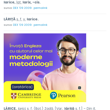
larice,
lat.
larix, -cis.
sursa:
DEX '09 2009
permalink
LÁRIȚĂ
s. f.
v.
larice.
sursa:
DEX '09 2009
permalink
LÁRICE,
larici,
s. f.
(
Bot.
) Zadă. [
Var.
:
láriță
s. f.
] – Din
it.