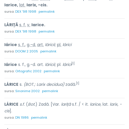
larice,
lat.
larix, -cis.
sursa:
DEX '98 1998
permalink
LÁRIȚĂ
s. f.
v.
larice.
sursa:
DEX '98 1998
permalink
lárice
s. f.
,
g.-d.
art.
láricii;
pl.
lárici
sursa:
DOOM 2 2005
permalink
[1]
lárice
s. f., g.-d. art.
láricii;
pl.
lárici
sursa:
Ortografic 2002
permalink
[1]
LÁRICE
s.
(BOT.; Larix decidua)
zadă.
sursa:
Sinonime 2002
permalink
LÁRICE
s.f.
(
Bot.
) Zadă. [Var.
lariță
s.f. / < it.
larice,
lat.
larix, -
cis
].
sursa:
DN 1986
permalink