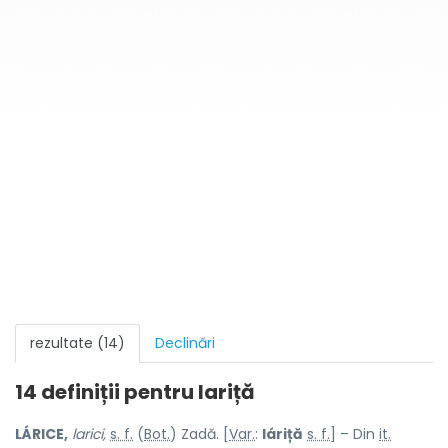
rezultate (14)
Declinări
14 definiții pentru
lariță
LÁRICE,
larici,
s. f.
(
Bot.
) Zadă. [
Var.
:
láriță
s. f.
] – Din
it.