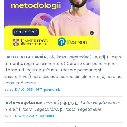
LACTO-VEGETARIÁN, -Ă,
lacto-vegetarieni, -e,
adj.
(Despre
alimente, regimuri alimentare) Care se compune numai
din lăpturi, legume și fructe; (despre persoane; și
substantivat) care exclude carnea din alimentație, care nu
consumă carne.
sursa:
DLRLC 1955-1957
permalink
lacto-vegetarián
(-ri-an)
adj.
m.
,
pl.
lacto-vegetariéni
(-
ri-eni);
f.
lacto-vegetariánă,
pl.
lacto-vegetariéne
sursa:
DOOM 2 2005
permalink