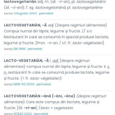
lactovegetarián
adj. m. (sil.
-ri-an
), pl.
lactovegetariéni
(sil. -
ri-eni
); f. sg.
lactovegetariánă,
pl.
lactovegetariéne
sursa:
Ortografic 2002
permalink
LACTOVEGETARIÁN, -Ă
adj.
(
Despre regimuri alimentare
)
Compus numai din lapte, legume și fructe. //
s.n.
Restaurant în care se consumă în special produse lactate,
legume și fructe. [Pron.
-ri-an.
/ cf. fr.
lacto-végétarien
].
sursa:
DN 1986
permalink
LACTO-VEGETARIÁN, -Ă
I.
adj.
(despre regimuri
alimentare) compus numai din lapte, legume și fructe. II.
s.
n.
restaurant în care se consumă produse lactate, legume
și fructe. (< fr.
lacto-végétarien
)
sursa:
MDN '00 2000
permalink
LACTOVEGETARIÁN ~ánă (~éni, ~éne)
(despre regimuri
alimentare
) Care este compus din lactate, legume și
fructe. [Sil.
-ri-an
] /
lacto + vegetarian
sursa:
NODEX 2002
permalink