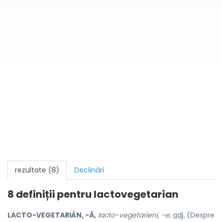
rezultate (8)
Declinări
8 definiții pentru
lactovegetarian
LACTO-VEGETARIÁN, -Ă,
lacto-vegetarieni, -e,
adj.
(Despre