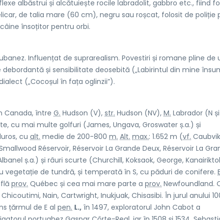
eflexe albăstrui și alcătuiește rocile labradolit, gabbro etc., fiind fo
car, de talia mare (60 cm), negru sau roșcat, folosit de poliție
câine însoțitor pentru orbi.
cubanez. Influențat de suprarealism. Povestiri și romane pline de
 debordantă și sensibilitate deosebită („Labirintul din mine însum
alect („Cocoșul în fața oglinzii”).
în Canada, între
G.
Hudson (V),
str.
Hudson (NV),
M.
Labrador (N și 
te, cu mai multe golfuri (James, Ungava, Groswater ș.a.) și
luros, cu
alt.
medie de 200-800
m.
Alt.
max.
: 1.652 m (
vf.
Caubvik
, Smallwood Réservoir, Réservoir La Grande Deux, Réservoir La Gr
anel ș.a.) și râuri scurte (Churchill, Koksaok, George, Kanairiktok
cu vegetație de tundră, și temperată în S, cu păduri de conifere.
flă
prov.
Québec și cea mai mare parte a
prov.
Newfoundland. 
hicoutimi, Nain, Cartwright, Inukjuak, Chisasibi. În jurul anului 10
ns țărmul de E al
pen.
L.,
în 1497, exploratorul John Cabot a
vigatorul portughez Gaspar Côrte-Real, iar în 1508 și 1534, Sebast