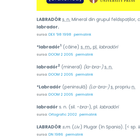
LABRADÓR
s. n.
Mineral din grupul feldspaților, c
labrador.
sursa:
DEX '98 1998
permalink
1
*labradór
(câine)
s. m.
,
pl.
labradóri
sursa:
DOOM 2 2005
permalink
2
labradór
(mineral)
(la-bra-)
s. n.
sursa:
DOOM 2 2005
permalink
*Labradór
(peninsulă)
(La-bra-)
s.
propriu
n.
sursa:
DOOM 2 2005
permalink
labradór
s. n. (sil. -
bra-
), pl.
labradóri
sursa:
Ortografic 2002
permalink
LABRADÓR
s.m.
(
Liv.
) Plugar (în Spania). [< sp.
sursa:
DN 1986
permalink