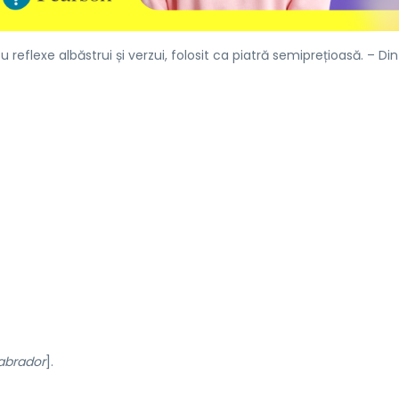
u reflexe albăstrui și verzui, folosit ca piatră semiprețioasă. – Di
labrador
].