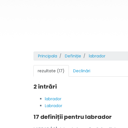
Principala
Definiție
labrador
rezultate (17)
Declinări
2 intrări
labrador
Labrador
17 definiții pentru
labrador