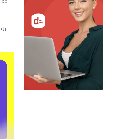
u ca
in
fr.