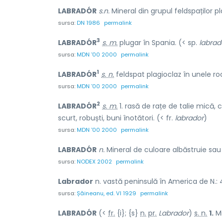
LABRADÓR
s.n.
Mineral din grupul feldspaților pl
sursa:
DN 1986
permalink
3
LABRADÓR
s. m.
plugar în Spania. (< sp.
labrad
sursa:
MDN '00 2000
permalink
1
LABRADÓR
s. n.
feldspat plagioclaz în unele roci
sursa:
MDN '00 2000
permalink
2
LABRADÓR
s. m.
1. rasă de rațe de talie mică, 
scurt, robuști, buni înotători. (< fr.
labrador
)
sursa:
MDN '00 2000
permalink
LABRADÓR
n.
Mineral de culoare albăstruie sau 
sursa:
NODEX 2002
permalink
Labrador
n. vastă peninsulă în America de N.: 
sursa:
Șăineanu, ed. VI 1929
permalink
LABRADÓR
(<
fr.
{i}; {s}
n.
pr.
Labrador
)
s. n.
1.
Mi