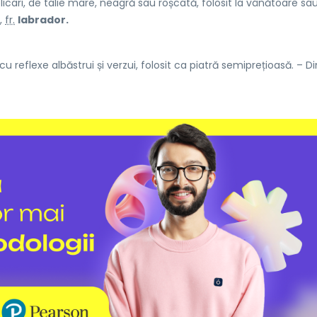
icari, de talie mare, neagră sau roșcată, folosit la vânătoare sa
,
fr.
labrador.
cu reflexe albăstrui și verzui, folosit ca piatră semiprețioasă. – D