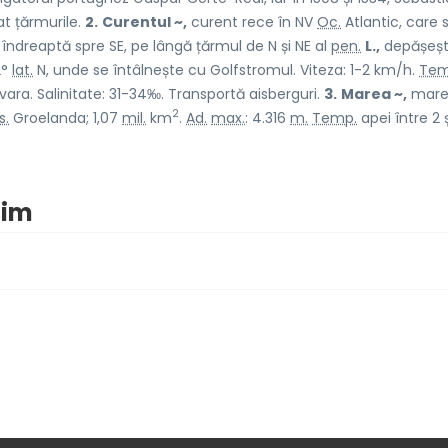
at țărmurile.
2.
Curentul ~,
curent rece în NV
Oc.
Atlantic, care 
 îndreaptă spre SE, pe lângă țărmul de N și NE al
pen.
L.,
depășeș
2°
lat.
N, unde se întâlnește cu Golfstromul. Viteza: 1-2 km/h.
Tem
C vara. Salinitate: 31-34‰. Transportă aisberguri.
3.
Marea ~,
mare 
2
s.
Groelanda; 1,07
mil.
km
.
Ad.
max.
: 4.316
m.
Temp.
apei între 2 ș
nim