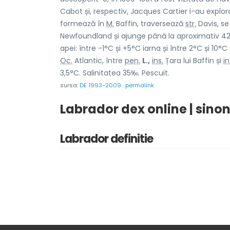
Cabot și, respectiv, Jacques Cartier i-au explor
formează în
M.
Baffin, traversează
str.
Davis, se
Newfoundland și ajunge până la aproximativ 4
apei: între -1°C și +5°C iarna și între 2°C și 10°
Oc.
Atlantic, între
pen.
L.,
ins.
Țara lui Baffin și
in
3,5°C. Salinitatea 35‰. Pescuit.
sursa:
DE 1993-2009
permalink
Labrador dex online | sino
Labrador definitie