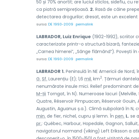
50 și 70% anortit; are luciul sticlos, sidefiu, cu r
ca piatră semiprețioasă.
2.
Rasă de câine prepeli
detectarea drogurilor; dresat, este un excelent 
sursa:
DE 1993-2009
permalink
LABRADOR, Luiz Enrique
(1902-1992), scriitor 
caracterizate printr-o structură bizară, fantezie
„Carnea himerei”, „Sânge flămând”). Povești în di
sursa:
DE 1993-2009
permalink
LABRADOR
1.
Peninsulă în NE Americii de Nord, 
2
G.
Sf.
Laurențiu (E); 1,6
mil.
km
. Țărmuri dantela
nenumărate insule mici. Relief predominant de
M-ții
Torngat, în N). Numeroase lacuri (Melville
Quatre, Réservoir Pimpuacan, Réservoir Gouin, Alb
Augustin, Aguanus ș.a.). Climă subpolară în N, 
min.
de fier, nichel, cupru și lemn. În
pen.
L.
se a
pr.
: Québec, Harbour, Hopedale, Gagnon, Salluit, C
navigatorul normand (viking) Left Eriksson a ati
descoperit-o, în 1500-1501 a fost vizitată de na