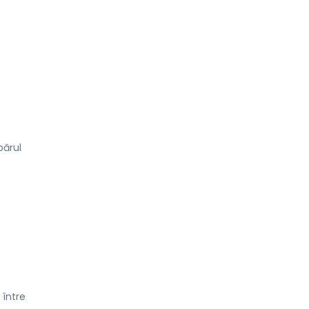
părul
 între