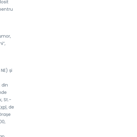
losit
 pentru
 umor,
i”,
NE) și
 din
ande
, St.-
Expl.
de
Orașe
00,
ian