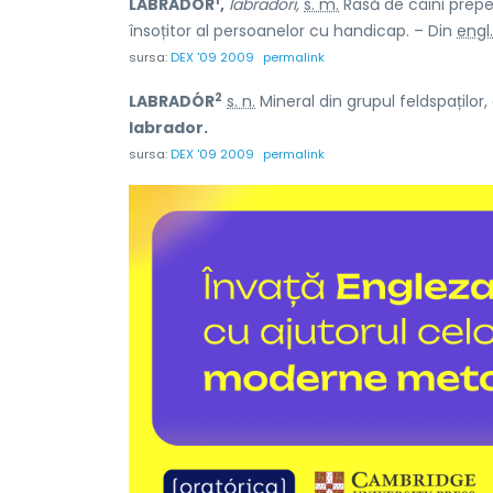
1
LABRADÓR
,
labradori,
s. m.
Rasă de câini prepel
însoțitor al persoanelor cu handicap. – Din
engl.
sursa:
DEX '09 2009
permalink
2
LABRADÓR
s. n.
Mineral din grupul feldspaților, 
labrador.
sursa:
DEX '09 2009
permalink