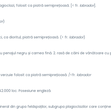
agioclazi, folosit ca piatră semiprețioasă. [< fr.
labrador
].
or
)
, ca dioritul, piatră semiprețioasă. (< fr.
labrador
)
cu penajul negru și carnea fină. 2. rasă de câini de vânătoare cu 
verzuie folosit ca piatră semiprețioasă. /<fr.
labrador
42.000 loc. Posesiune engleză.
neral din grupa feldspaților, subgrupa plagioclazilor care conține