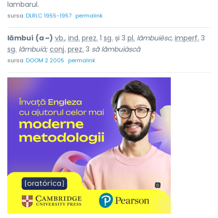
lambarul.
sursa:
DLRLC 1955-1957
permalink
lămbuí
(a ~)
vb.
,
ind.
prez.
1
sg.
și 3
pl.
lămbuiésc,
imperf.
3
sg.
lămbuiá;
conj.
prez.
3
să lămbuiáscă
sursa:
DOOM 2 2005
permalink