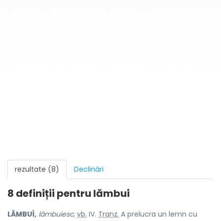
rezultate (8)
Declinări
8 definiții pentru
lămbui
LĂMBUÍ,
lămbuiesc,
vb.
IV.
Tranz.
A prelucra un lemn cu