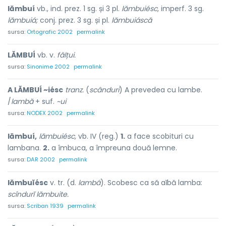
lămbuí
vb., ind. prez. 1 sg. și 3 pl.
lămbuiésc,
imperf. 3 sg.
lămbuiá;
conj. prez. 3 sg. și pl.
lămbuiáscă
sursa:
Ortografic 2002
permalink
LĂMBUÍ
vb. v.
fălțui.
sursa:
Sinonime 2002
permalink
A LĂMBUÍ ~iésc
tranz.
(
scânduri
) A prevedea cu lambe.
/
lambă
+ suf.
~ui
sursa:
NODEX 2002
permalink
lămbuí,
lămbuiésc,
vb. IV (reg.)
1.
a face scobituri cu
lambana.
2.
a îmbuca, a împreuna două lemne.
sursa:
DAR 2002
permalink
lămbuĭésc
v. tr. (d.
lambá
). Scobesc ca să aĭbă lamba:
scîndurĭ lămbuite.
sursa:
Scriban 1939
permalink