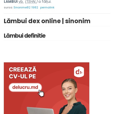
LĂMBU
I
vb.
(
TEHN.
)
a fălțui.
sursa:
Sinonime82 1982
permalink
Lămbui dex online | sinonim
Lămbui definitie