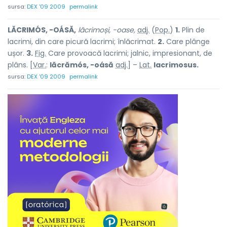
sursa:
DEX '09 2009
permalink
LĂCRIMÓS, -OÁSĂ,
lăcrimoși, -oase,
adj.
(
Pop.
)
1.
Plin de
lacrimi, din care picură lacrimi; înlăcrimat.
2.
Care plânge
ușor.
3.
Fig.
Care provoacă lacrimi; jalnic, impresionant, de
plâns. [
Var.
:
lăcrămós, -oásă
adj.
] –
Lat.
lacrimosus.
sursa:
DEX '09 2009
permalink