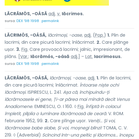
LĂCRĂMÓS, -OÁSĂ
adj.
v.
lăcrimos.
sursa:
DEX '98 1998
permalink
LĂCRIMÓS, -OÁSĂ,
lăcrimoși, -oase,
adj.
(
Pop.
)
1.
Plin de
lacrimi, din care picură lacrimi; înlăcrimat.
2.
Care plânge
ușor.
3.
Fig.
Care provoacă lacrimi; jalnic, impresionant, de
plâns. [
Var.
:
lăcrămós, -oásă
adj.
] –
Lat.
lacrimosus.
sursa:
DEX '98 1998
permalink
LĂCRĂMÓS, -OÁSĂ,
lăcrămoși, -oase,
adj.
1.
Plin de lacrimi,
din care picură lacrimi; înlăcrimat.
Întoarse
niște ochi
lăcrămoși.
ISPIRESCU, L. 241.
Așa că, închipuindu-ți
lăcrămoasele ei gene, Ți-ar părea mai mîndră decît Venus
Anadiomene.
EMINESCU, O. I 160. ◊
Fig.
Înfiptă în colacul
împletit, pîlpîia o lumînare lăcrămoasă de ceară.
V. ROM.
februarie 1952, 99.
2.
Care plînge ușor.
Veniți... Și voi,
lăcrămoase babe slabe, Și voi, moșnegi blînzi!
TOMA, C. V.
219. ◊ (Adverbial)
Scîncind într-una peltic și lăcrimos... începu