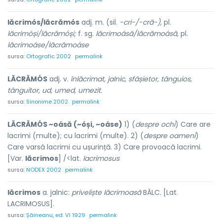
lăcrimós/lăcrămós
adj. m. (sil.
-cri-/-cră-),
pl.
lăcrimóși/lăcrămóși;
f. sg.
lăcrimoásă/lăcrămoásă,
pl.
lăcrimoáse/lăcrămoáse
sursa:
Ortografic 2002
permalink
LĂCRĂMÓS
adj. v.
înlăcrimat, jalnic, sfâșietor, tânguios,
tânguitor, ud, umed, umezit.
sursa:
Sinonime 2002
permalink
LĂCRĂMÓS ~oásă (~óși, ~oáse)
1) (
despre ochi
) Care are
lacrimi (multe); cu lacrimi (multe). 2) (
despre oameni
)
Care varsă lacrimi cu ușurință. 3) Care provoacă lacrimi.
[Var.
lăcrimos
] /<lat.
lacrimosus
sursa:
NODEX 2002
permalink
lăcrimos
a. jalnic:
priveliște lăcrimoasă
BĂLC. [Lat.
LACRIMOSUS].
sursa:
Șăineanu, ed. VI 1929
permalink