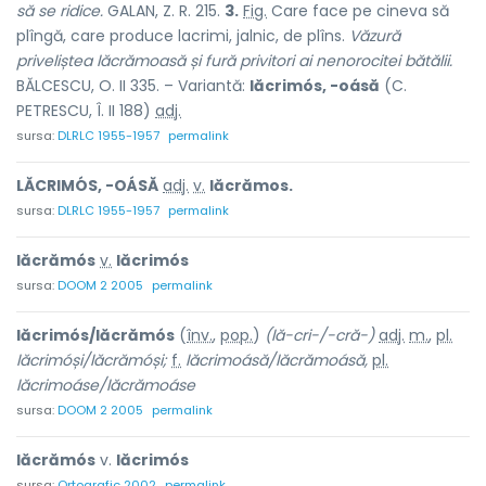
să se ridice.
GALAN, Z. R. 215.
3.
Fig.
Care face pe cineva să
plîngă, care produce lacrimi, jalnic, de plîns.
Văzură
priveliștea lăcrămoasă și fură privitori ai nenorocitei bătălii.
BĂLCESCU, O. II 335. – Variantă:
lăcrimós, -oásă
(C.
PETRESCU, Î. II 188)
adj.
sursa:
DLRLC 1955-1957
permalink
LĂCRIMÓS, -OÁSĂ
adj.
v.
lăcrămos.
sursa:
DLRLC 1955-1957
permalink
lăcrămós
v.
lăcrimós
sursa:
DOOM 2 2005
permalink
lăcrimós/lăcrămós
(
înv.
,
pop.
)
(lă-cri-/-cră-)
adj.
m.
,
pl.
lăcrimóși/lăcrămóși;
f.
lăcrimoásă/lăcrămoásă,
pl.
lăcrimoáse/lăcrămoáse
sursa:
DOOM 2 2005
permalink
lăcrămós
v.
lăcrimós
sursa:
Ortografic 2002
permalink