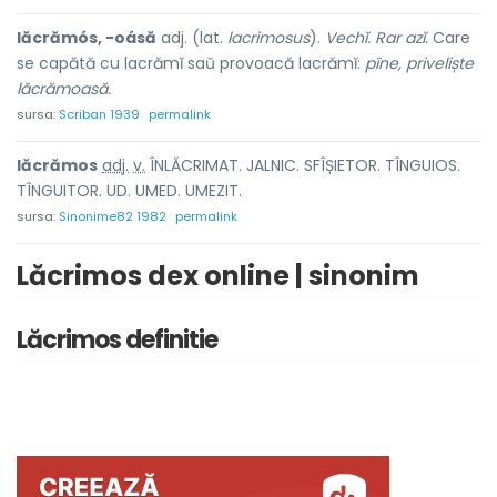
lăcrămós, -oásă
adj. (lat.
lacrimosus
).
Vechĭ. Rar azĭ.
Care
se capătă cu lacrămĭ saŭ provoacă lacrămĭ:
pîne, priveliște
lăcrămoasă.
sursa:
Scriban 1939
permalink
lăcrăm
o
s
adj.
v.
ÎNLĂCRIMAT. JALNIC. SFÎȘIETOR. TÎNGUIOS.
TÎNGUITOR. UD. UMED. UMEZIT.
sursa:
Sinonime82 1982
permalink
Lăcrimos dex online | sinonim
Lăcrimos definitie