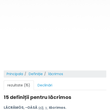
Principala
Definiție
lăcrimos
rezultate (15)
Declinări
15 definiții pentru
lăcrimos
LĂCRĂMÓS, -OÁSĂ
adj.
v.
lăcrimos.