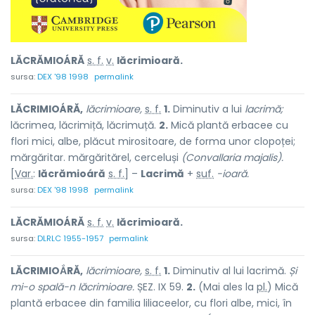
LĂCRĂMIOÁRĂ
s. f.
v.
lăcrimioară.
sursa:
DEX '98 1998
permalink
LĂCRIMIOÁRĂ,
lăcrimioare,
s. f.
1.
Diminutiv a lui
lacrimă;
lăcrimea, lăcrimiță, lăcrimuță.
2.
Mică plantă erbacee cu
flori mici, albe, plăcut mirositoare, de forma unor clopoței;
mărgăritar. mărgăritărel, cerceluși
(Convallaria majalis).
[
Var.
:
lăcrămioáră
s. f.
] –
Lacrimă
+
suf.
-ioară.
sursa:
DEX '98 1998
permalink
LĂCRĂMIOÁRĂ
s. f.
v.
lăcrimioară.
sursa:
DLRLC 1955-1957
permalink
LĂCRIMIOẮRĂ,
lăcrimioare,
s. f.
1.
Diminutiv al lui
lacrimă.
Și
mi-o spală-n lăcrimioare.
ȘEZ. IX 59.
2.
(Mai ales la
pl.
) Mică
plantă erbacee din familia liliaceelor, cu flori albe, mici, în