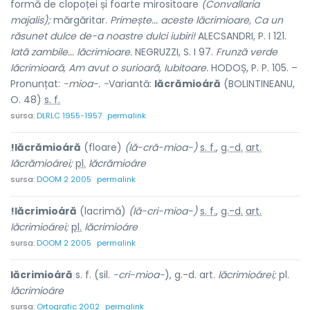
formă de clopoței și foarte mirositoare
(Convallaria
majalis);
mărgăritar.
Primește... aceste lăcrimioare, Ca un
răsunet dulce de-a noastre dulci iubiri!
ALECSANDRI, P. I 121.
Iată zambile... lăcrimioare.
NEGRUZZI, S. I 97.
Frunză verde
lăcrimioară, Am avut o surioară, Iubitoare.
HODOȘ, P. P. 105. –
Pronunțat:
-mioa-. -
Variantă:
lăcrămioáră
(BOLINTINEANU,
O. 48)
s. f.
sursa:
DLRLC 1955-1957
permalink
!lăcrămioáră
(floare)
(lă-cră-mioa-)
s. f.
,
g.-d.
art.
lăcrămioárei;
pl.
lăcrămioáre
sursa:
DOOM 2 2005
permalink
!lăcrimioáră
(lacrimă)
(lă-cri-mioa-)
s. f.
,
g.-d.
art.
lăcrimioárei;
pl.
lăcrimioáre
sursa:
DOOM 2 2005
permalink
lăcrimioáră
s. f. (sil.
-cri-mioa-
), g.-d. art.
lăcrimioárei;
pl.
lăcrimioáre
sursa:
Ortografic 2002
permalink