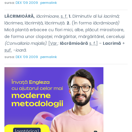
sursa:
DEX '09 2009
permalink
LĂCRIMIOÁRĂ,
lăcrimioare,
s. f.
1.
Diminutiv al lui
lacrimă;
lăcrimea, lăcrimiță, lăcrimuță.
2.
(În forma
lăcrămioară)
Mică plantă erbacee cu flori mici, albe, plăcut mirositoare,
de forma unor clopoței; mărgăritar, mărgăritărel, cerceluși
(Convallaria majalis).
[
Var.
:
lăcrămioáră
s. f.
] –
Lacrimă
+
suf.
-ioară.
sursa:
DEX '09 2009
permalink