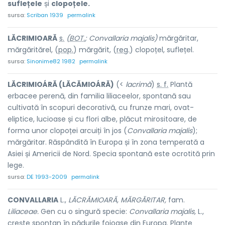
suflețele
și
clopoțele.
sursa:
Scriban 1939
permalink
LĂCRIMIO
A
RĂ
s.
(
BOT.
; Convallaria majalis)
mărgăritar,
mărgăritărel, (
pop.
) mărgăr
i
t, (
reg.
) clopoț
e
l, sufleț
e
l.
sursa:
Sinonime82 1982
permalink
LĂCRIMIOÁRĂ (LĂCĂMIOÁRĂ)
(<
lacrimă
)
s. f.
Plantă
erbacee perenă, din familia liliaceelor, spontană sau
cultivată în scopuri decorativă, cu frunze mari, ovat-
eliptice, lucioase și cu flori albe, plăcut mirositoare, de
forma unor clopoței arcuiți în jos (
Convallaria majalis
);
mărgăritar. Răspândită în Europa și în zona temperată a
Asiei și Americii de Nord. Specia spontană este ocrotită prin
lege.
sursa:
DE 1993-2009
permalink
CONVALLARIA
L.,
LĂCRĂMIOARĂ, MĂRGĂRITAR,
fam.
Liliaceae.
Gen cu o singură specie:
Convallaria majalis,
L.,
crește spontan în pădurile foioase din Europa. Plante