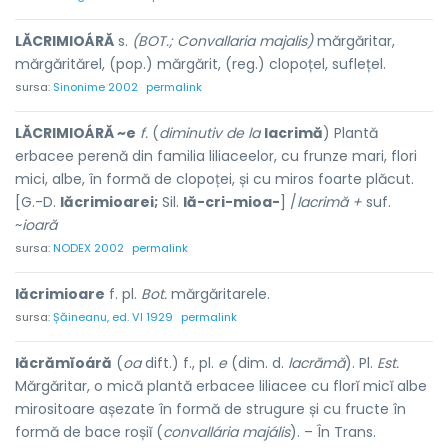
LĂCRIMIOÁRĂ
s.
(BOT.; Convallaria majalis)
mărgăritar,
mărgăritărel, (pop.) mărgărit, (reg.) clopoțel, suflețel.
sursa:
Sinonime 2002
permalink
LĂCRIMIOÁRĂ ~e
f.
(
diminutiv de la
lacrimă
) Plantă
erbacee perenă din familia liliaceelor, cu frunze mari, flori
mici, albe, în formă de clopoței, și cu miros foarte plăcut.
[G.-D.
lăcrimioarei;
Sil.
lă-cri-mioa-
] /
lacrimă +
suf.
~
ioară
sursa:
NODEX 2002
permalink
lăcrimioare
f. pl.
Bot.
mărgăritarele.
sursa:
Șăineanu, ed. VI 1929
permalink
lăcrămĭoáră
(
oa
dift.) f., pl.
e
(dim. d.
lacrămă
). Pl.
Est.
Mărgăritar, o mică plantă erbacee liliacee cu florĭ micĭ albe
mirositoare așezate în formă de strugure și cu fructe în
formă de bace roșiĭ (
convallária majális
). – În Trans.