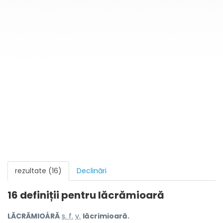
rezultate (16)
Declinări
16 definiții pentru
lăcrămioară
LĂCRĂMIOÁRĂ
s. f.
v.
lăcrimioară.