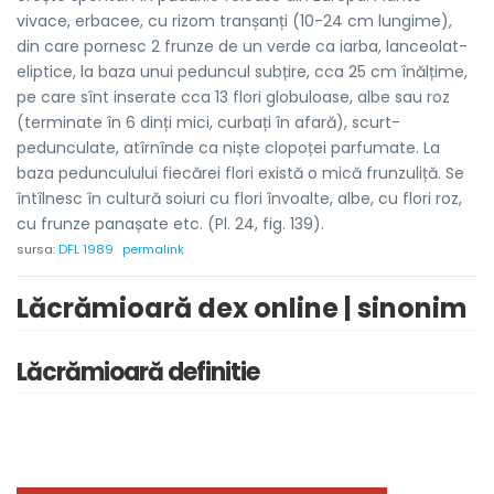
vivace, erbacee, cu rizom tranșanți (10-24 cm lungime),
din care pornesc 2 frunze de un verde ca iarba, lanceolat-
eliptice, la baza unui peduncul subțire, cca 25 cm înălțime,
pe care sînt inserate cca 13 flori globuloase, albe sau roz
(terminate în 6 dinți mici, curbați în afară), scurt-
pedunculate, atîrnînde ca niște clopoței parfumate. La
baza pedunculului fiecărei flori există o mică frunzuliță. Se
întîlnesc în cultură soiuri cu flori învoalte, albe, cu flori roz,
cu frunze panașate etc. (Pl. 24, fig. 139).
sursa:
DFL 1989
permalink
Lăcrămioară dex online | sinonim
Lăcrămioară definitie