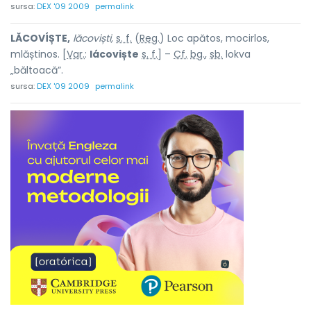
sursa:
DEX '09 2009
permalink
LĂCOVÍȘTE,
lăcoviști,
s. f.
(
Reg.
) Loc apătos, mocirlos,
mlăștinos. [
Var.
:
lácoviște
s. f.
] –
Cf.
bg.
,
sb.
lokva
„băltoacă”.
sursa:
DEX '09 2009
permalink