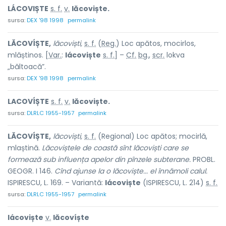
LÁCOVIȘTE
s. f.
v.
lăcoviște.
sursa:
DEX '98 1998
permalink
LĂCOVÍȘTE,
lăcoviști,
s. f.
(
Reg.
) Loc apătos, mocirlos,
mlăștinos. [
Var.
:
lácoviște
s. f.
] –
Cf.
bg.
,
scr.
lokva
„băltoacă”.
sursa:
DEX '98 1998
permalink
LACOVÍȘTE
s. f.
v.
lăcoviște.
sursa:
DLRLC 1955-1957
permalink
LĂCOVÍȘTE,
lăcoviști,
s. f.
(Regional) Loc apătos; mocirlă,
mlaștină.
Lăcoviștele de coastă sînt lăcoviști care se
formează sub influența apelor din pînzele subterane.
PROBL.
GEOGR. I 146.
Cînd ajunse la o lăcoviște... el înnămoli calul.
ISPIRESCU, L. 169. – Variantă:
lácoviște
(ISPIRESCU, L. 214)
s. f.
sursa:
DLRLC 1955-1957
permalink
lácoviște
v.
lăcovíște