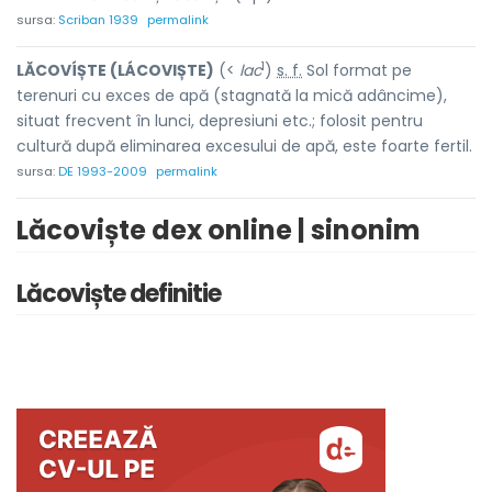
sursa:
Scriban 1939
permalink
1
LĂCOVÍȘTE (LÁCOVIȘTE)
(<
lac
)
s. f.
Sol format pe
terenuri cu exces de apă (stagnată la mică adâncime),
situat frecvent în lunci, depresiuni etc.; folosit pentru
cultură după eliminarea excesului de apă, este foarte fertil.
sursa:
DE 1993-2009
permalink
Lăcoviște dex online | sinonim
Lăcoviște definitie