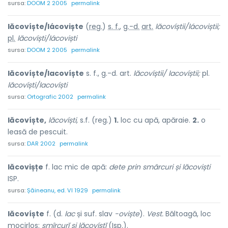
sursa:
DOOM 2 2005
permalink
lăcovíște/lácoviște
(
reg.
)
s. f.
,
g.-d.
art.
lăcovíștii/lácoviștii;
pl.
lăcovíști/lácoviști
sursa:
DOOM 2 2005
permalink
lăcovíște/lacovíște
s. f., g.-d. art.
lăcovíștii/ lacovíștii;
pl.
lăcovíști/lacovíști
sursa:
Ortografic 2002
permalink
lăcovíște,
lăcovíști,
s.f. (reg.)
1.
loc cu apă, apăraie.
2.
o
leasă de pescuit.
sursa:
DAR 2002
permalink
lăcovișțe
f. lac mic de apă:
dete prin smârcuri și lăcoviști
ISP.
sursa:
Șăineanu, ed. VI 1929
permalink
lăcovíște
f. (d.
lac
și suf. slav
-oviște
).
Vest.
Băltoagă, loc
mocirlos:
smîrcurĭ și lăcovíștĭ
(Isp.).