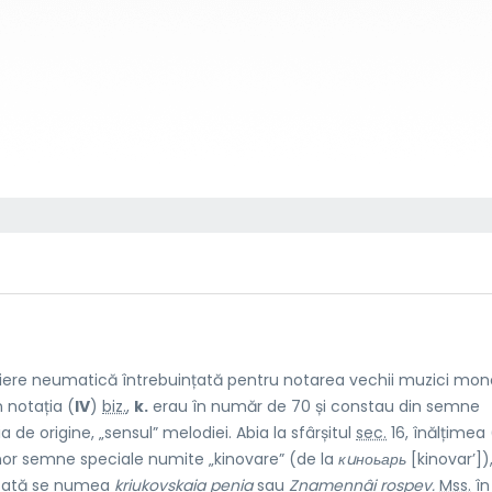
criere neumatică întrebuințată pentru notarea vechii muzici mo
n notația (
IV
)
biz.
,
k.
erau în număr de 70 și constau din semne
 de origine, „sensul” melodiei. Abia la sfârșitul
sec.
16, înălțimea 
unor semne speciale numite „kinovare” (de la
кuноьарь
[kinovar’])
notată se numea
kriukovskaia penia
sau
Znamennâi rospev.
Mss.
în