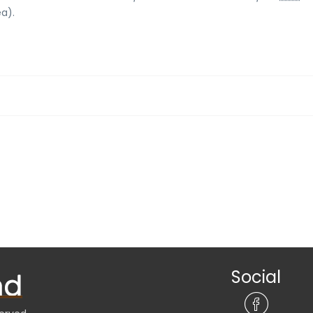
a).
Social