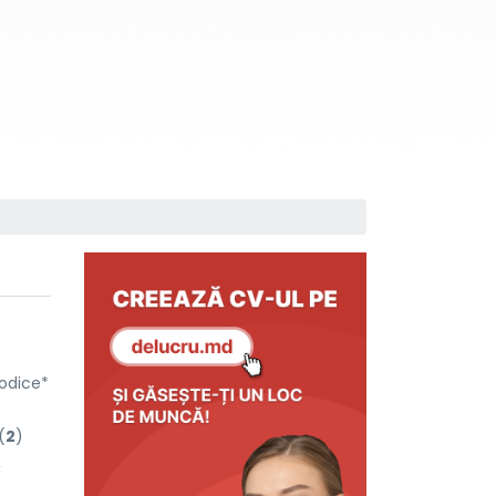
nodice*
(
2
)
,