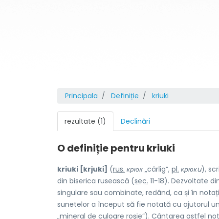
Principala
Definiție
kriuki
rezultate (1)
Declinări
O definiție pentru
kriuki
kriuki [krjuki]
(
rus.
крюк
„cârlig”,
pl.
крюкu
), s
din biserica rusească (
sec.
11-18). Dezvoltate di
singulare sau combinate, redând, ca și în notația
sunetelor a început să fie notată cu ajutorul 
„mineral de culoare roșie”). Cântarea astfel 