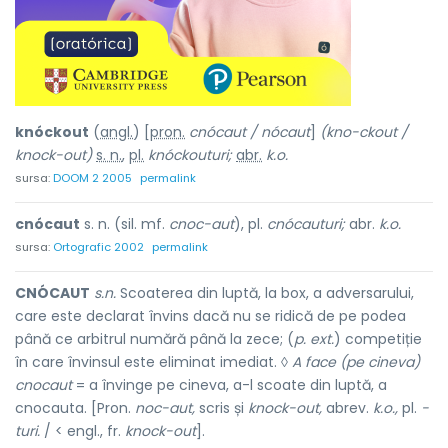
knóckout
(
angl.
) [
pron.
cnócaut / nócaut
]
(kno-ckout /
knock-out)
s. n.
,
pl.
knóckouturi;
abr.
k.o.
sursa:
DOOM 2 2005
permalink
cnócaut
s. n. (sil. mf.
cnoc-aut
), pl.
cnócauturi;
abr.
k.o.
sursa:
Ortografic 2002
permalink
CNÓCAUT
s.n.
Scoaterea din luptă, la box, a adversarului,
care este declarat învins dacă nu se ridică de pe podea
până ce arbitrul numără până la zece; (
p. ext.
) competiție
în care învinsul este eliminat imediat. ◊
A face (pe cineva)
cnocaut
= a învinge pe cineva, a-l scoate din luptă, a
cnocauta. [Pron.
noc-aut,
scris și
knock-out,
abrev.
k.o.,
pl.
-
turi.
/ < engl., fr.
knock-out
].