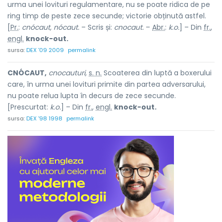
urma unei lovituri regulamentare, nu se poate ridica de pe
ring timp de peste zece secunde; victorie obținută astfel.
[
Pr.
:
cnócaut, nócaut.
– Scris și:
cnocaut.
–
Abr.
:
k.o.
] – Din
fr.
,
engl.
knock-out.
sursa:
DEX '09 2009
permalink
CNÓCAUT,
cnocauturi,
s. n.
Scoaterea din luptă a boxerului
care, în urma unei lovituri primite din partea adversarului,
nu poate relua lupta în decurs de zece secunde.
[Prescurtat:
k.o.
] – Din
fr.
,
engl.
knock-out.
sursa:
DEX '98 1998
permalink