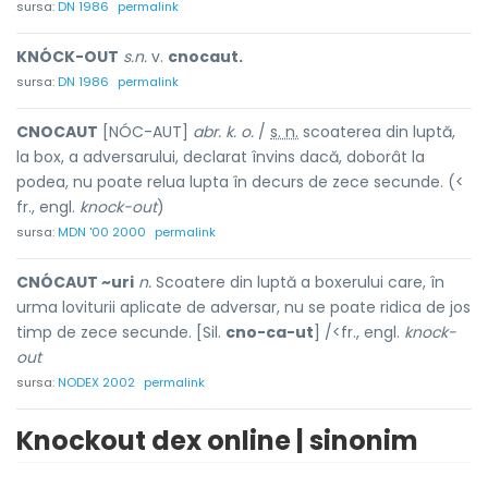
sursa:
DN 1986
permalink
KNÓCK-OUT
s.n.
v.
cnocaut.
sursa:
DN 1986
permalink
CNOCAUT
[NÓC-AUT]
abr. k. o.
/
s. n.
scoaterea din luptă,
la box, a adversarului, declarat învins dacă, doborât la
podea, nu poate relua lupta în decurs de zece secunde. (<
fr., engl.
knock-out
)
sursa:
MDN '00 2000
permalink
CNÓCAUT ~uri
n.
Scoatere din luptă a boxerului care, în
urma loviturii aplicate de adversar, nu se poate ridica de jos
timp de zece secunde. [Sil.
cno-ca-ut
] /<fr., engl.
knock-
out
sursa:
NODEX 2002
permalink
Knockout dex online | sinonim