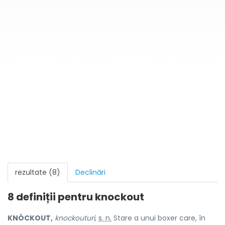
rezultate (8)
Declinări
8 definiții pentru
knockout
KNÓCKOUT,
knockouturi,
s. n.
Stare a unui boxer care, în