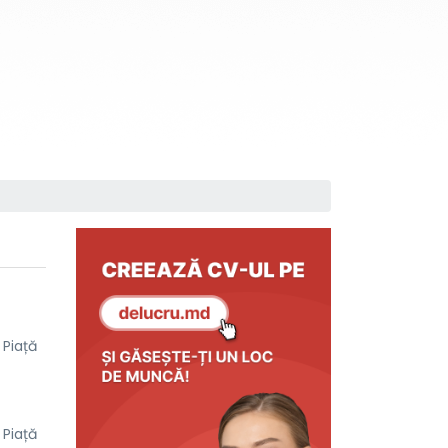
 Piață
 Piață