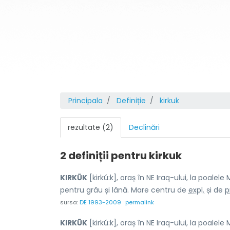
Principala
Definiție
kirkuk
rezultate (2)
Declinări
2 definiții pentru
kirkuk
KIRKŪK
[kirkú:k], oraș în NE Iraq-ului, la poalele
pentru grâu și lână. Mare centru de
expl.
și de
p
sursa:
DE 1993-2009
permalink
KIRKŪK
[kirkú:k], oraș în NE Iraq-ului, la poalele