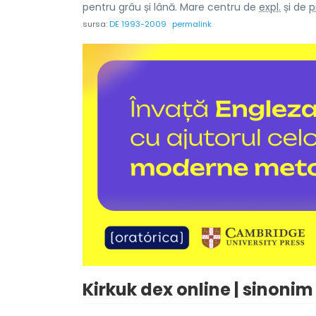
pentru grâu și lână. Mare centru de
expl.
și de
p
sursa:
DE 1993-2009
permalink
Kirkuk dex online | sinonim