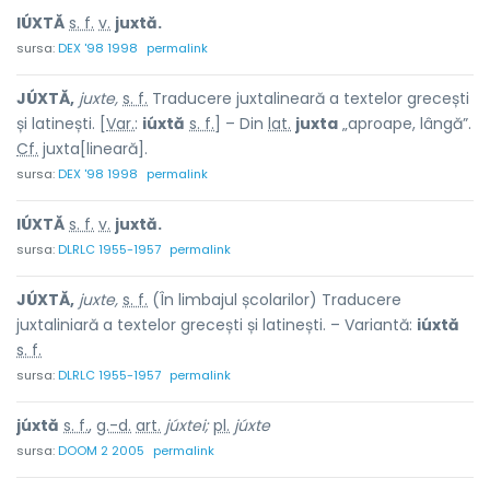
IÚXTĂ
s. f.
v.
juxtă.
sursa:
DEX '98 1998
permalink
JÚXTĂ,
juxte,
s. f.
Traducere juxtalineară a textelor grecești
și latinești. [
Var.
:
iúxtă
s. f.
] – Din
lat.
juxta
„aproape, lângă”.
Cf.
juxta
[lineară].
sursa:
DEX '98 1998
permalink
IÚXTĂ
s. f.
v.
juxtă.
sursa:
DLRLC 1955-1957
permalink
JÚXTĂ,
juxte,
s. f.
(În limbajul școlarilor) Traducere
juxtaliniară a textelor grecești și latinești. – Variantă:
iúxtă
s. f.
sursa:
DLRLC 1955-1957
permalink
júxtă
s. f.
,
g.-d.
art.
júxtei;
pl.
júxte
sursa:
DOOM 2 2005
permalink