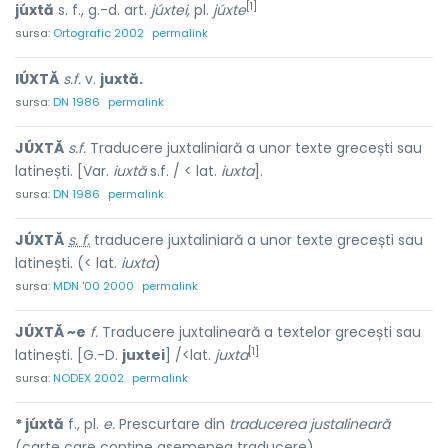
[1]
júxtă
s. f., g.-d. art.
júxtei,
pl.
júxte
sursa:
Ortografic 2002
permalink
IÚXTĂ
s.f.
v.
juxtă.
sursa:
DN 1986
permalink
JÚXTĂ
s.f.
Traducere juxtaliniară a unor texte grecești sau
latinești. [Var.
iuxtă
s.f. / < lat.
iuxta
].
sursa:
DN 1986
permalink
JÚXTĂ
s. f.
traducere juxtaliniară a unor texte grecești sau
latinești. (< lat.
iuxta
)
sursa:
MDN '00 2000
permalink
JÚXTĂ ~e
f.
Traducere juxtalineară a textelor grecești sau
[1]
latinești. [G.-D.
juxtei
] /<lat.
juxta
sursa:
NODEX 2002
permalink
* júxtă
f., pl.
e.
Prescurtare din
traducerea justalineară
(carte care conține asemenea traducere).