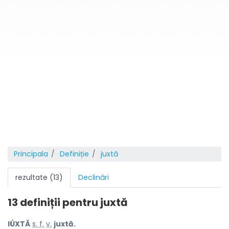
Principala
Definiție
juxtă
rezultate (13)
Declinări
13 definiții pentru
juxtă
IÚXTĂ
s. f.
v.
juxtă.