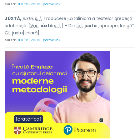
sursa:
DEX '09 2009
permalink
JÚXTĂ,
juxte,
s. f.
Traducere juxtaliniară a textelor grecești
și latinești. [
Var.
:
iúxtă
s. f.
] – Din
lat.
juxta
„aproape, lângă”.
Cf.
juxta
[liniară].
sursa:
DEX '09 2009
permalink