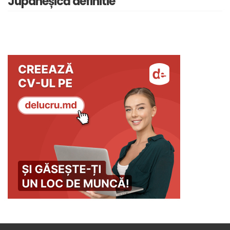
Jupâneșică definitie