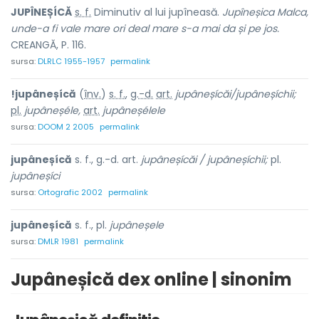
JUPÎNEȘÍCĂ
s. f.
Diminutiv al lui
jupîneasă.
Jupîneșica Malca,
unde-a fi vale mare ori deal mare s-a mai da și pe jos.
CREANGĂ, P. 116.
sursa:
DLRLC 1955-1957
permalink
!jupâneșícă
(
înv.
)
s. f.
,
g.-d.
art.
jupâneșícăi/jupâneșíchii;
pl.
jupâneșéle,
art.
jupâneșélele
sursa:
DOOM 2 2005
permalink
jupâneșícă
s. f., g.-d. art.
jupâneșícăi / jupâneșíchii;
pl.
jupâneșíci
sursa:
Ortografic 2002
permalink
jupâneșícă
s. f., pl.
jupâneșele
sursa:
DMLR 1981
permalink
Jupâneșică dex online | sinonim