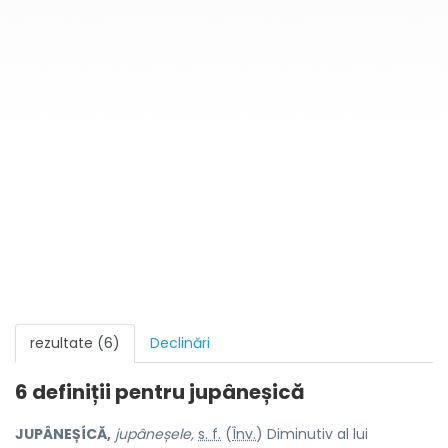
rezultate (6)
Declinări
6 definiții pentru
jupâneșică
JUPÂNEȘÍCĂ,
jupâneșele,
s. f.
(
Înv.
) Diminutiv al lui