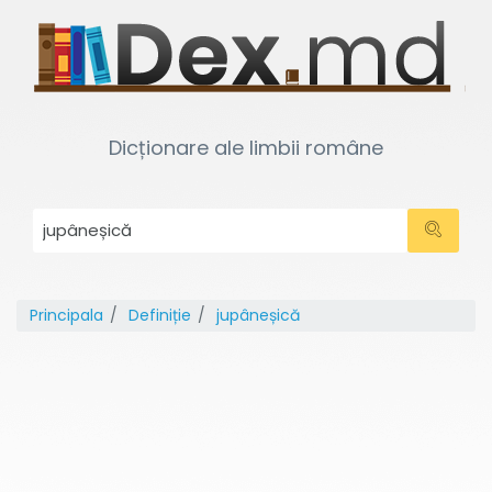
Dicționare ale limbii române
Principala
Definiție
jupâneșică