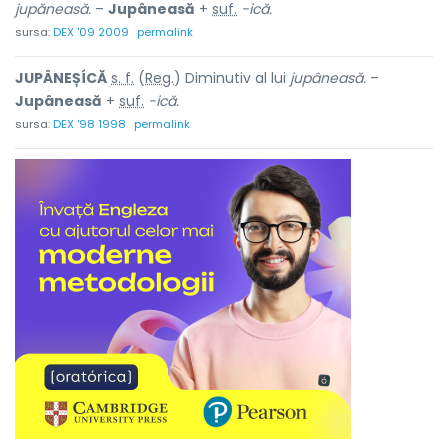
jupăneasă.
–
Jupâneasă
+
suf.
-ică.
sursa:
DEX '09 2009
permalink
JUPÂNEȘÍCĂ
s. f.
(
Reg.
) Diminutiv al lui
jupâneasă.
–
Jupâneasă
+
suf.
-ică.
sursa:
DEX '98 1998
permalink