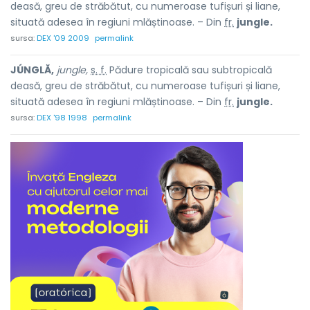
deasă, greu de străbătut, cu numeroase tufișuri și liane,
situată adesea în regiuni mlăștinoase. – Din
fr.
jungle.
sursa:
DEX '09 2009
permalink
JÚNGLĂ,
jungle,
s. f.
Pădure tropicală sau subtropicală
deasă, greu de străbătut, cu numeroase tufișuri și liane,
situată adesea în regiuni mlăștinoase. – Din
fr.
jungle.
sursa:
DEX '98 1998
permalink