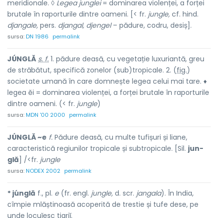
meridionale. ◊
Legea junglei
= dominarea violenței, a forței
brutale în raporturile dintre oameni. [< fr.
jungle,
cf. hind.
djangale,
pers.
djangal, djengel
– pădure, codru, desiș].
sursa:
DN 1986
permalink
JÚNGLĂ
s. f.
1. pădure deasă, cu vegetație luxuriantă, greu
de străbătut, specifică zonelor (sub)tropicale. 2. (
fig.
)
societate umană în care domnește legea celui mai tare. ♦
legea ĕi = dominarea violenței, a forței brutale în raporturile
dintre oameni. (< fr.
jungle
)
sursa:
MDN '00 2000
permalink
JÚNGLĂ ~e
f.
Pădure deasă, cu multe tufișuri și liane,
caracteristică regiunilor tropicale și subtropicale. [Sil.
jun-
glă
] /<fr.
jungle
sursa:
NODEX 2002
permalink
* júnglă
f., pl.
e
(fr. engl.
jungle,
d. scr.
jangala
). În India,
cîmpie mlăștinoasă acoperită de trestie și tufe dese, pe
unde locuĭesc tigriĭ.