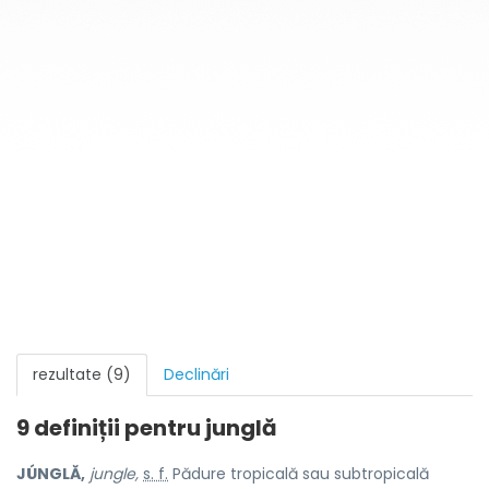
rezultate (9)
Declinări
9 definiții pentru
junglă
JÚNGLĂ,
jungle,
s. f.
Pădure tropicală sau subtropicală