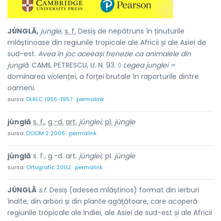
JÚNGLĂ,
jungle,
s. f.
Desiș de nepătruns în ținuturile
mlăștinoase din regiunile tropicale ale Africii și ale Asiei de
sud-est.
Avea în joc aceeași frenezie ca animalele din
junglă.
CAMIL PETRESCU, U. N. 93. ◊
Legea junglei =
dominarea violenței, a forței brutale în raporturile dintre
oameni.
sursa:
DLRLC 1955-1957
permalink
júnglă
s. f.
,
g.-d.
art.
júnglei;
pl.
júngle
sursa:
DOOM 2 2005
permalink
júnglă
s. f., g.-d. art.
júnglei;
pl.
júngle
sursa:
Ortografic 2002
permalink
JÚNGLĂ
s.f.
Desiș (adesea mlăștinos) format din ierburi
înalte, din arbori și din plante agățătoare, care acoperă
regiunile tropicale ale Indiei, ale Asiei de sud-est și ale Africii