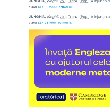
JUNGHIÁ,
júnghii,
vb.
I.
Tranz.
(
Pop.
) A înjunghia.
sursa:
DEX '09 2009
permalink
JUNGHIÁ,
júnghii,
vb.
I.
Tranz.
(
Pop.
) A înjunghia.
sursa:
DEX '98 1998
permalink