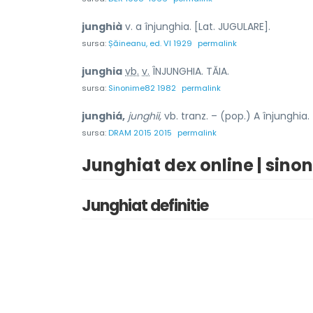
junghià
v. a înjunghia. [Lat. JUGULARE].
sursa:
Șăineanu, ed. VI 1929
permalink
junghi
a
vb.
v.
ÎNJUNGHIA. TĂIA.
sursa:
Sinonime82 1982
permalink
junghiá,
junghii,
vb. tranz. – (pop.) A înjunghia.
sursa:
DRAM 2015 2015
permalink
Junghiat dex online | sino
Junghiat definitie