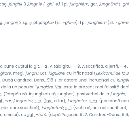
 2
sg.
júnghii,
3
júnghie
(-ghi-e),
1
pl.
junghiém;
ger.
junghiínd
(-ghi
sg.
júnghii,
3 sg. și pl.
júnghie
(sil.
-ghi-e
), 1 pl.
junghiém
(sil.
-ghi-
a pune cuțitul la gît. –
2.
A tăia gîtul. –
3.
A sacrifica, a jertfi. –
4.
gl’are,
megl.
jungl’u.
Lat.
iugulāre,
cu infix nazal (
Lexiconul de la 
3). După Candrea-Dens., 918 s-ar datora unei încrucișări cu
iungĕr
 de la un popular *
junglāre.
Var.
este în prezent mai folosită decî
n.
(înțepătură; înjunghietură; jungher), postverbal de la
junghia;
f.
-
ar; junghetor,
s. n.
(
înv.
, altar);
junghetor,
s. m.
(persoană car
hie; care sacrifică);
junghetură,
s. f.
(victimă, animal sacrificat;
 craniului), cu
suf.
-
tură,
(după Pușcariu 922; Candrea-Dens., 919