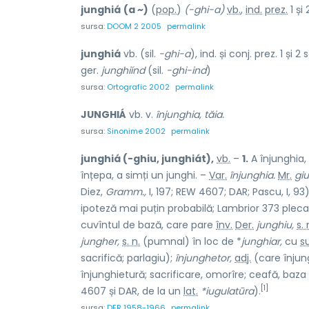
junghiá
(a ~)
(
pop.
)
(-ghi-a)
vb.
,
ind.
prez.
1 și
sursa:
DOOM 2 2005
permalink
junghiá
vb. (sil.
-ghi-a
), ind. și conj. prez. 1 și 2 
ger.
junghiínd
(sil.
-ghi-ind
)
sursa:
Ortografic 2002
permalink
JUNGHIÁ
vb. v.
înjunghia, tăia.
sursa:
Sinonime 2002
permalink
junghiá (-ghiu, junghiát),
vb.
–
1.
A înjunghia, 
înțepa, a simți un junghi. –
Var.
înjunghia.
Mr.
giu
Diez,
Gramm.,
I, 197; REW 4607; DAR; Pascu, I, 9
ipoteză mai puțin probabilă; Lambrior 373 pleca
cuvîntul de bază, care pare
înv.
Der.
junghiu,
s. 
jungher,
s. n.
(pumnal) în loc de *
junghiar,
cu
su
sacrifică; parlagiu);
înjunghetor,
adj.
(care înjung
înjunghietură; sacrificare, omorîre; ceafă, baza
[1]
4607 și DAR, de la un
lat.
*iugulatūra
).
sursa:
DER 1958-1966
permalink