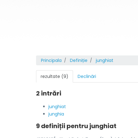
Principala
Definiție
junghiat
rezultate (9)
Declinări
2 intrări
junghiat
junghia
9 definiții pentru
junghiat