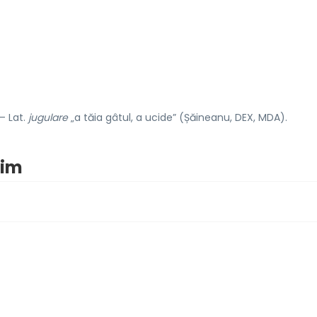
 – Lat.
jugulare
„a tăia gâtul, a ucide” (Șăineanu, DEX, MDA).
nim