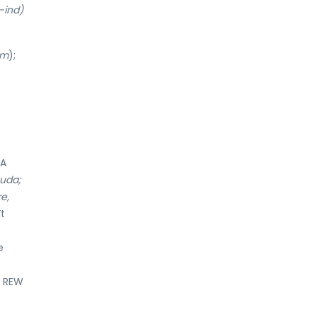
-ind)
em
);
A
Buda;
e,
t
e
; REW