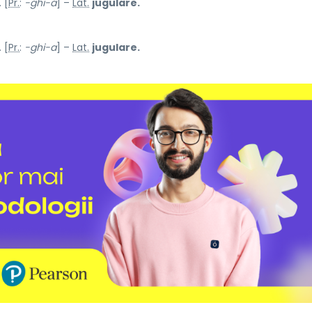
 [
Pr.
:
-ghi-a
] –
Lat.
jugulare.
 [
Pr.
:
-ghi-a
] –
Lat.
jugulare.