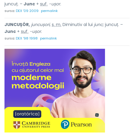
juncuț. –
Junc
+
suf.
-ușor.
sursa:
DEX '09 2009
permalink
JUNCUȘÓR,
juncușori,
s. m.
Diminutiv al lui
junc;
juncuț. –
Junc
+
suf.
-ușor.
sursa:
DEX '98 1998
permalink