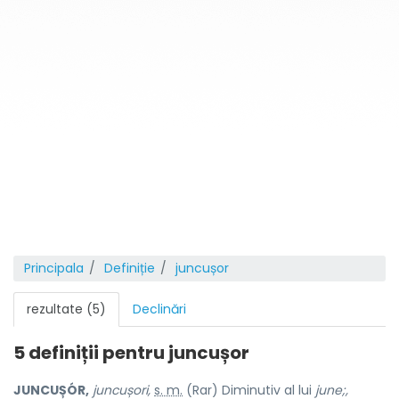
Principala
Definiție
juncușor
rezultate (5)
Declinări
5 definiții pentru
juncușor
JUNCUȘÓR,
juncușori,
s. m.
(Rar) Diminutiv al lui
june;,