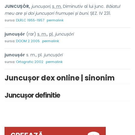
JUNCUȘÓR,
juncușori,
s. m.
Diminutiv al lui
junc.
Băiatul
meu are și doi juncușori frumușei și buni.
ȘEZ. IV 231.
sursa:
DLRLC 1955-1957
permalink
juncușór
(rar)
s. m.
,
pl.
juncușóri
sursa:
DOOM 2 2005
permalink
juncușór
s. m., pl.
juncușóri
sursa:
Ortografic 2002
permalink
Juncușor dex online | sinonim
Juncușor definitie