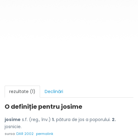
rezultate (1)
Declinări
O definiție pentru
josime
josíme
s.f. (reg., înv.)
1.
pătura de jos a poporului.
2.
josnicie.
sursa:
DAR 2002
permalink