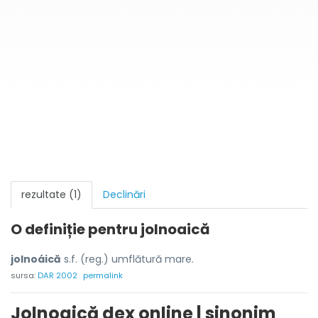
rezultate (1)
Declinări
O definiție pentru
jolnoaică
jolnoáică
s.f. (reg.) umflătură mare.
sursa:
DAR 2002
permalink
Jolnoaică dex online | sinonim