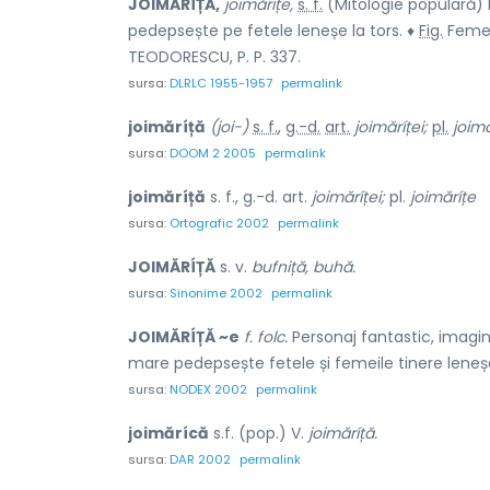
JOIMĂRÍȚĂ,
joimărițe,
s. f.
(Mitologie populară) F
pedepsește pe fetele leneșe la tors. ♦
Fig.
Femei
TEODORESCU, P. P. 337.
sursa:
DLRLC 1955-1957
permalink
joimăríță
(joi-)
s. f.
,
g.-d.
art.
joimăríței;
pl.
joimă
sursa:
DOOM 2 2005
permalink
joimăríță
s. f., g.-d. art.
joimăríței;
pl.
joimăríțe
sursa:
Ortografic 2002
permalink
JOIMĂRÍȚĂ
s. v.
bufniță, buhă.
sursa:
Sinonime 2002
permalink
JOIMĂRÍȚĂ ~e
f. folc.
Personaj fantastic, imagin
mare pedepsește fetele și femeile tinere leneșe 
sursa:
NODEX 2002
permalink
joimărícă
s.f. (pop.) V.
joimăríță.
sursa:
DAR 2002
permalink