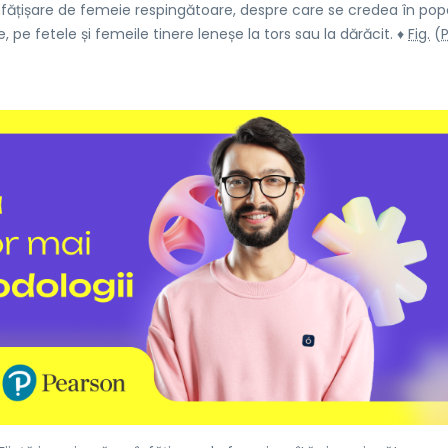
nfățișare de femeie respingătoare, despre care se credea în pop
pe fetele și femeile tinere leneșe la tors sau la dărăcit. ♦
Fig.
(