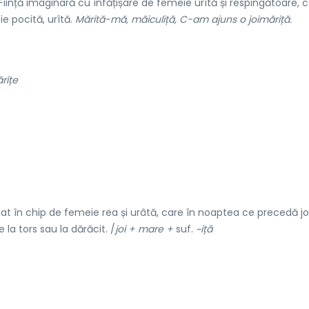
iință imaginară cu înfățișare de femeie urîtă și respingătoare, 
e pocită, urîtă.
Mărită-mă, măiculiță, C-am ajuns o joimăriță.
ríțe
at în chip de femeie rea și urâtă, care în noaptea ce precedă jo
la tors sau la dărăcit. /
joi + mare +
suf.
~iță