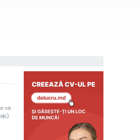
or că
Pop.
)