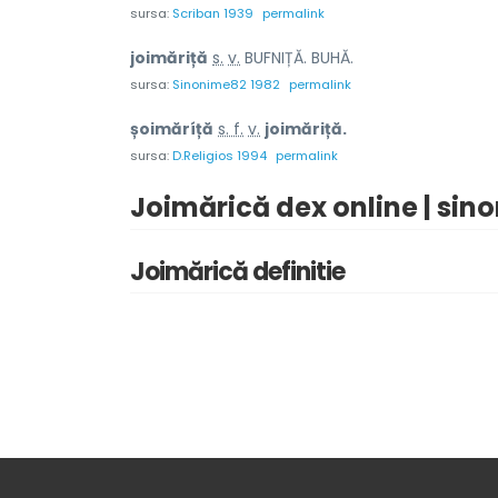
sursa:
Scriban 1939
permalink
joimăr
i
ță
s.
v.
BUFNIȚĂ. BUHĂ.
sursa:
Sinonime82 1982
permalink
șoimăríță
s. f.
v.
joimăriță.
sursa:
D.Religios 1994
permalink
Joimărică dex online | sin
Joimărică definitie