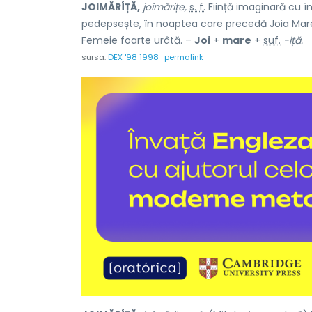
JOIMĂRÍȚĂ,
joimărițe,
s. f.
Ființă imaginară cu î
pedepsește, în noaptea care precedă Joia Mare, 
Femeie foarte urâtă. –
Joi
+
mare
+
suf.
-iță.
sursa:
DEX '98 1998
permalink