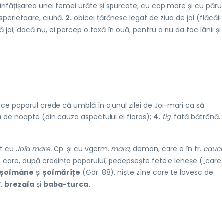
înfățișarea unei femei urăte și spurcate, cu cap mare și cu păru
, sperietoare, ciuhă.
2.
obicei țărănesc legat de ziua de joi (flăcăii
 joi; dacă nu, ei percep o taxă în ouă, pentru a nu da foc lânii și 
ce poporul crede că umblă în ajunul zilei de Joi-mari ca să
 de noapte (din cauza aspectului ei fioros);
4.
fig.
fată bătrână.
t cu
Joĭa mare.
Cp. și cu vgerm.
mara,
demon, care e în fr.
cauc
 care, după credința poporuluĭ, pedepsește fetele leneșe („care
șoĭmáne
și
șoĭmăríțe
(Gor. 88), niște zîne care te lovesc de
V.
brezaĭa
și
baba-turca.