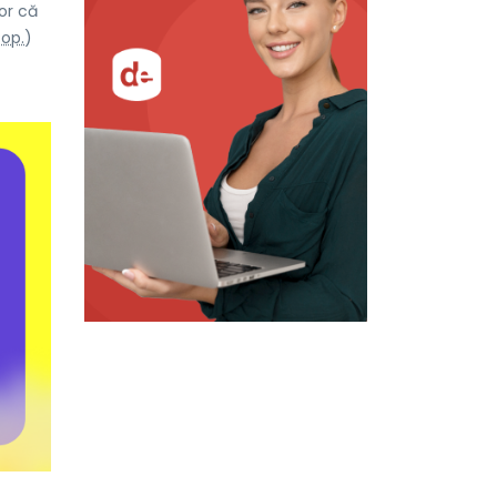
or că
Pop.
)