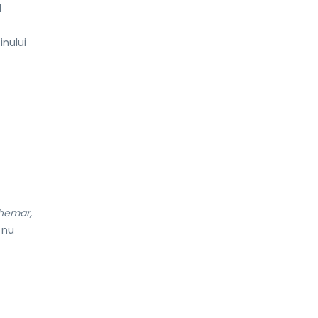
l
inului
hemar,
 nu