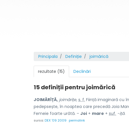
Principala
Definiție
joimărică
rezultate (15)
Declinări
15 definiții pentru
joimărică
JOIMĂRÍȚĂ,
joimărițe,
s. f.
Ființă imaginară cu î
pedepsește, în noaptea care precedă Joia Mare, 
Femeie foarte urâtă. –
Joi
+
mare
+
suf.
-iță.
sursa:
DEX '09 2009
permalink