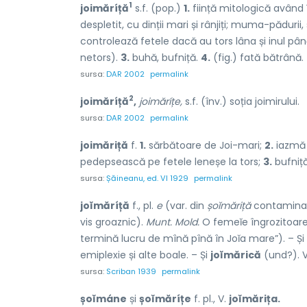
1
joimăríță
s.f. (pop.)
1.
ființă mitologică având 
despletit, cu dinții mari și rânjiți; muma-pădurii
controlează fetele dacă au tors lâna și inul până
netors).
3.
buhă, bufniță.
4.
(fig.) fată bătrână.
sursa:
DAR 2002
permalink
2
joimăríță
,
joimăríțe,
s.f. (înv.) soția joimirului.
sursa:
DAR 2002
permalink
joimăriță
f.
1.
sărbătoare de Joi-mari;
2.
iazmă 
pedepsească pe fetele leneșe la tors;
3.
bufniță
sursa:
Șăineanu, ed. VI 1929
permalink
joĭmăríță
f., pl.
e
(var. din
șoĭmăriță
contamina
vis groaznic).
Munt. Mold.
O femeĭe îngrozitoare
termină lucru de mînă pînă în Joĭa mare”). – Și
emiplexie și alte boale. – Și
joĭmărică
(und?). 
sursa:
Scriban 1939
permalink
șoĭmáne
și
șoĭmăríțe
f. pl., V.
joĭmărița.