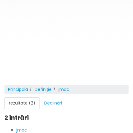
Principala
Definiție
jmac
rezultate (2)
Declinări
2 intrări
jmac