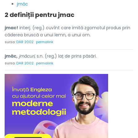
jmâc
2 definiții pentru
jmac
jmac!
interj. (reg.) cuvînt care imită zgomotul produs prin
căderea bruscă a unui lemn, a unui om.
sursa:
DAR 2002
permalink
jmâc,
jmâcuri,
s.n. (reg.) laț de prins păsări.
sursa:
DAR 2002
permalink