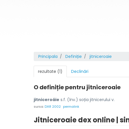
Principala
Definiție
jitniceroaie
rezultate (1)
Declinări
O definiție pentru
jitniceroaie
jitniceroáie
s.f. (înv.) soția jitnicerului v.
sursa:
DAR 2002
permalink
Jitniceroaie dex online | s