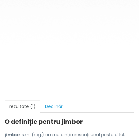
rezultate (1)
Declinări
O definiție pentru
jimbor
jímbor
s.m. (reg.) om cu dinții crescuți unul peste altul.