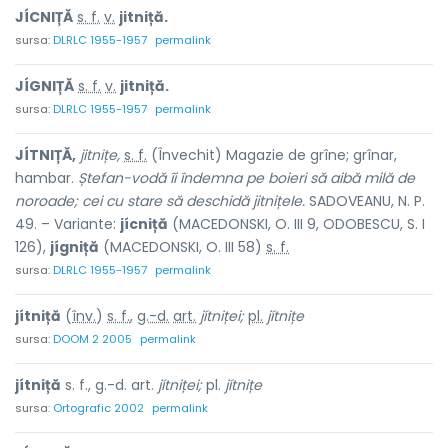
JÍCNIȚĂ
s. f.
v.
jitniță.
sursa:
DLRLC 1955-1957
permalink
JÍGNIȚĂ
s. f.
v.
jitniță.
sursa:
DLRLC 1955-1957
permalink
JÍTNIȚĂ,
jitnițe,
s. f.
(Învechit) Magazie de grîne; grînar,
hambar.
Ștefan-vodă îi îndemna pe boieri să aibă milă de
noroade; cei cu stare să deschidă jitnițele.
SADOVEANU, N. P.
49. – Variante:
jícniță
(MACEDONSKI, O. III 9, ODOBESCU, S. I
126),
jígniță
(MACEDONSKI, O. III 58)
s. f.
sursa:
DLRLC 1955-1957
permalink
jítniță
(
înv.
)
s. f.
,
g.-d.
art.
jítniței;
pl.
jítnițe
sursa:
DOOM 2 2005
permalink
jítniță
s. f., g.-d. art.
jítniței;
pl.
jítnițe
sursa:
Ortografic 2002
permalink