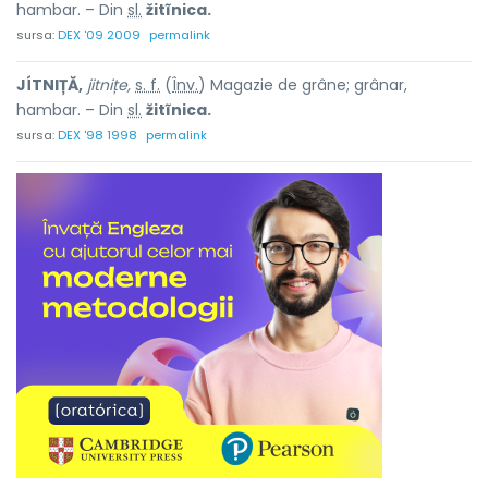
hambar. – Din
sl.
žitĩnica.
sursa:
DEX '09 2009
permalink
JÍTNIȚĂ,
jitnițe,
s. f.
(
Înv.
) Magazie de grâne; grânar,
hambar. – Din
sl.
žitĩnica.
sursa:
DEX '98 1998
permalink