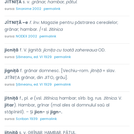
JÍTNIȚĂ
s. v.
grânar, hambar, pătul.
sursa:
Sinonime 2002
permalink
JÍTNIȚĂ ~e
f. înv.
Magazie pentru păstrarea cerealelor;
grânar; hambar. /<sl.
žitinica
sursa:
NODEX 2002
permalink
jicniță
f. V. jignită:
jicnița cu toată zahereaua
OD.
sursa:
Șăineanu, ed. VI 1929
permalink
jigniță
f. grânar domnesc. [Vechiu-rom.
jitniță
= slav.
JITĬNIȚA grânar, din JITO, grâu].
sursa:
Șăineanu, ed. VI 1929
permalink
jítniță
f., pl.
e
(vsl.
žitĭnica,
hambar; sîrb. bg. rus.
žitnica.
V.
jitar
). Hambar, grînar (maĭ ales al domnuluĭ saŭ al
stăpîniriĭ). – Și
jicn-
și
jign-.
sursa:
Scriban 1939
permalink
j
i
tniță
s.
v.
GRÎNAR. HAMBAR. PĂTUL.