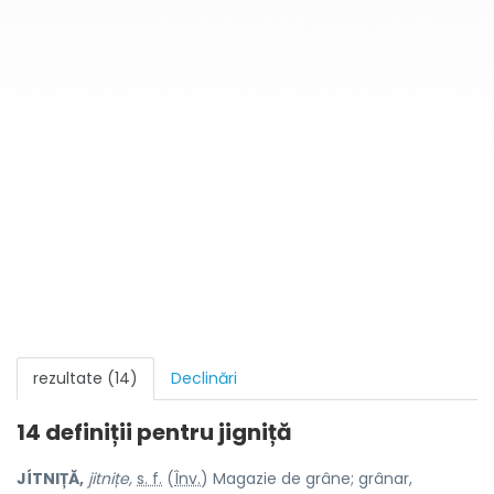
rezultate (14)
Declinări
14 definiții pentru
jigniță
JÍTNIȚĂ,
jitnițe,
s. f.
(
Înv.
) Magazie de grâne; grânar,