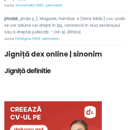
sursa:
Sinonime82 1982
permalink
jítniță,
jitnițe
s. f.
Magazie, hambar. ♦ (Sens biblic) Loc unde
se vor aduna cei drepți în
bis.
cerească în ziua secerișului
sau a dreptei judecăți. – Din
sl.
žitĭnĭca.
sursa:
D.Religios 1994
permalink
Jigniță dex online | sinonim
Jigniță definitie