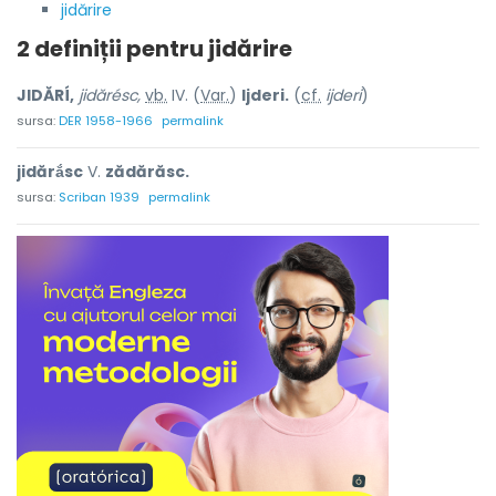
jidărire
2 definiții pentru
jidărire
JIDĂRÍ,
jidărésc,
vb.
IV. (
Var.
)
Ijderi.
(
cf.
ijderi
)
sursa:
DER 1958-1966
permalink
jidărắsc
V.
zădărăsc.
sursa:
Scriban 1939
permalink